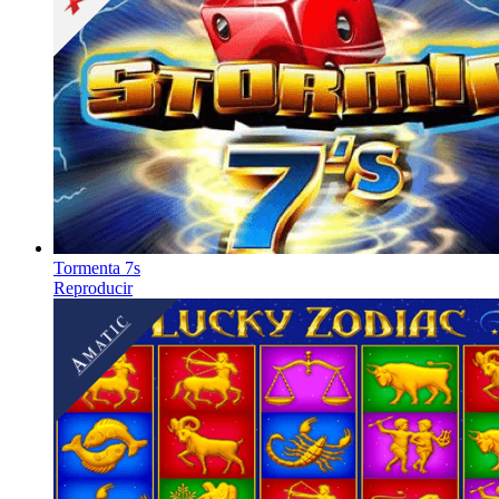
Tormenta 7s
Reproducir