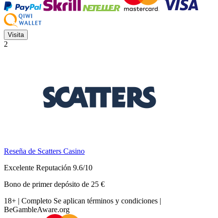
Visita
2
Reseña de Scatters Casino
Excelente Reputación 9.6/10
Bono de primer depósito de 25 €
18+ | Completo
Se aplican términos y condiciones
|
BeGambleAware.org