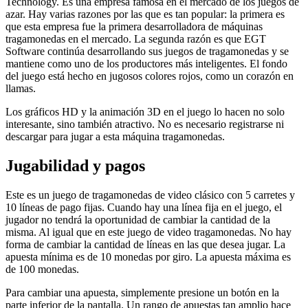
Technology. Es una empresa famosa en el mercado de los juegos de
azar. Hay varias razones por las que es tan popular: la primera es
que esta empresa fue la primera desarrolladora de máquinas
tragamonedas en el mercado. La segunda razón es que EGT
Software continúa desarrollando sus juegos de tragamonedas y se
mantiene como uno de los productores más inteligentes. El fondo
del juego está hecho en jugosos colores rojos, como un corazón en
llamas.
Los gráficos HD y la animación 3D en el juego lo hacen no solo
interesante, sino también atractivo. No es necesario registrarse ni
descargar para jugar a esta máquina tragamonedas.
Jugabilidad y pagos
Este es un juego de tragamonedas de video clásico con 5 carretes y
10 líneas de pago fijas. Cuando hay una línea fija en el juego, el
jugador no tendrá la oportunidad de cambiar la cantidad de la
misma. Al igual que en este juego de video tragamonedas. No hay
forma de cambiar la cantidad de líneas en las que desea jugar. La
apuesta mínima es de 10 monedas por giro. La apuesta máxima es
de 100 monedas.
Para cambiar una apuesta, simplemente presione un botón en la
parte inferior de la pantalla. Un rango de apuestas tan amplio hace