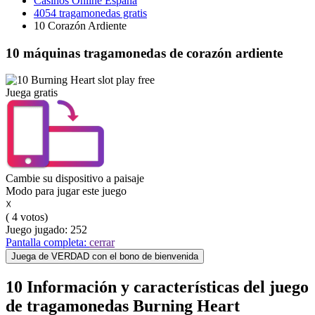
Casinos Online España
4054 tragamonedas gratis
10 Corazón Ardiente
10 máquinas tragamonedas de corazón ardiente
Juega gratis
Cambie su dispositivo a paisaje
Modo para jugar este juego
☓
(
4
votos)
Juego jugado:
252
Pantalla completa:
cerrar
Juega de VERDAD con el bono de bienvenida
10 Información y características del juego
de tragamonedas Burning Heart