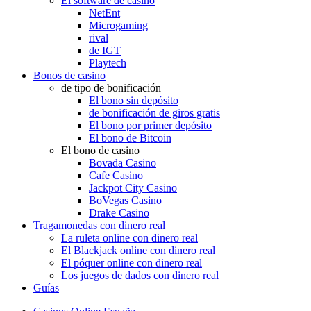
El software de casino
NetEnt
Microgaming
rival
de IGT
Playtech
Bonos de casino
de tipo de bonificación
El bono sin depósito
de bonificación de giros gratis
El bono por primer depósito
El bono de Bitcoin
El bono de casino
Bovada Casino
Cafe Casino
Jackpot City Casino
BoVegas Casino
Drake Casino
Tragamonedas con dinero real
La ruleta online con dinero real
El Blackjack online con dinero real
El póquer online con dinero real
Los juegos de dados con dinero real
Guías