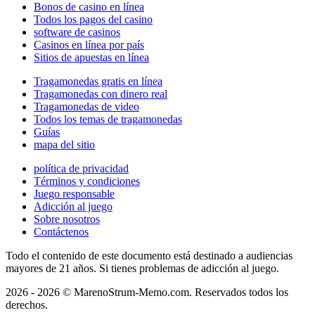
Bonos de casino en línea
Todos los pagos del casino
software de casinos
Casinos en línea por país
Sitios de apuestas en línea
Tragamonedas gratis en línea
Tragamonedas con dinero real
Tragamonedas de video
Todos los temas de tragamonedas
Guías
mapa del sitio
política de privacidad
Términos y condiciones
Juego responsable
Adicción al juego
Sobre nosotros
Contáctenos
Todo el contenido de este documento está destinado a audiencias
mayores de 21 años.
Si tienes problemas de adicción al juego.
2026 - 2026 © MarenoStrum-Memo.com.
Reservados todos los
derechos.