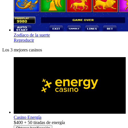
Zodíaco de la suerte
Reproducir
Los 3 mejores casinos
Casino Energía
$400 + 50 tiradas de energía