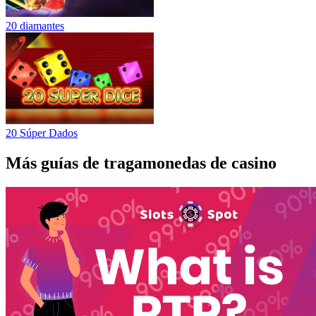
20 diamantes
20 Súper Dados
Más guías de tragamonedas de casino