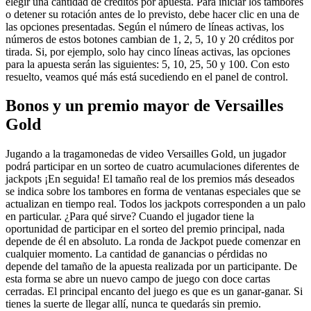
elegir una cantidad de créditos por apuesta. Para iniciar los tambores
o detener su rotación antes de lo previsto, debe hacer clic en una de
las opciones presentadas. Según el número de líneas activas, los
números de estos botones cambian de 1, 2, 5, 10 y 20 créditos por
tirada. Si, por ejemplo, solo hay cinco líneas activas, las opciones
para la apuesta serán las siguientes: 5, 10, 25, 50 y 100. Con esto
resuelto, veamos qué más está sucediendo en el panel de control.
Bonos y un premio mayor de Versailles
Gold
Jugando a la tragamonedas de video Versailles Gold, un jugador
podrá participar en un sorteo de cuatro acumulaciones diferentes de
jackpots ¡En seguida! El tamaño real de los premios más deseados
se indica sobre los tambores en forma de ventanas especiales que se
actualizan en tiempo real. Todos los jackpots corresponden a un palo
en particular. ¿Para qué sirve? Cuando el jugador tiene la
oportunidad de participar en el sorteo del premio principal, nada
depende de él en absoluto. La ronda de Jackpot puede comenzar en
cualquier momento. La cantidad de ganancias o pérdidas no
depende del tamaño de la apuesta realizada por un participante. De
esta forma se abre un nuevo campo de juego con doce cartas
cerradas. El principal encanto del juego es que es un ganar-ganar. Si
tienes la suerte de llegar allí, nunca te quedarás sin premio.