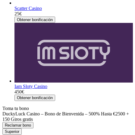
Scatter Casino
25€
Obtener bonificación
Iam Sloty Casino
450€
Obtener bonificación
Toma tu bono
DuckyLuck Casino – Bono de Bienvenida –
500% Hasta €2500 +
150
Giros gratis
Reclamar bono
Superior