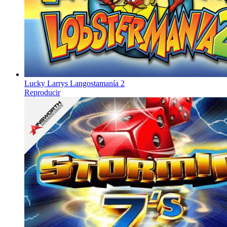
Lucky Larrys Langostamanía 2
Reproducir