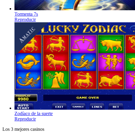
Tormenta 7s
Reproducir
Zodíaco de la suerte
Reproducir
Los 3 mejores casinos