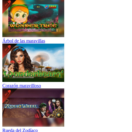
Árbol de las maravillas
Corazón maravilloso
Rueda del Zodíaco