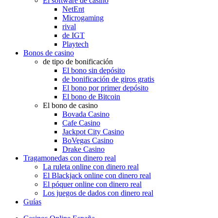
El software de casino
NetEnt
Microgaming
rival
de IGT
Playtech
Bonos de casino
de tipo de bonificación
El bono sin depósito
de bonificación de giros gratis
El bono por primer depósito
El bono de Bitcoin
El bono de casino
Bovada Casino
Cafe Casino
Jackpot City Casino
BoVegas Casino
Drake Casino
Tragamonedas con dinero real
La ruleta online con dinero real
El Blackjack online con dinero real
El póquer online con dinero real
Los juegos de dados con dinero real
Guías