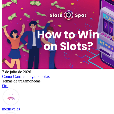
7 de julio de 2026
Cómo Gana en tragamonedas
Temas de tragamonedas
Oro
medievales