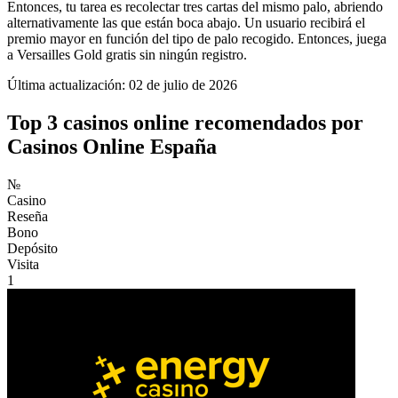
Entonces, tu tarea es recolectar tres cartas del mismo palo, abriendo
alternativamente las que están boca abajo. Un usuario recibirá el
premio mayor en función del tipo de palo recogido. Entonces, juega
a Versailles Gold gratis sin ningún registro.
Última actualización: 02 de julio de 2026
Top 3 casinos online recomendados por
Casinos Online España
№
Casino
Reseña
Bono
Depósito
Visita
1