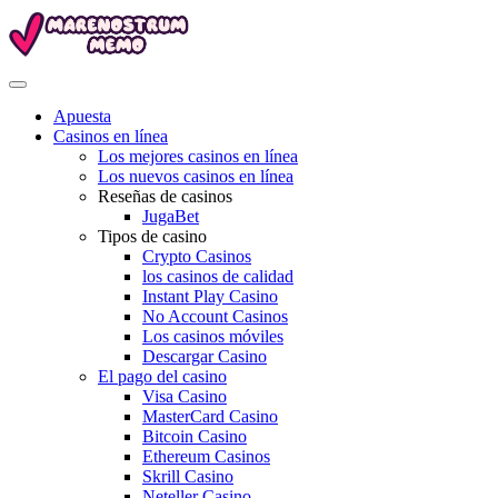
Apuesta
Casinos en línea
Los mejores casinos en línea
Los nuevos casinos en línea
Reseñas de casinos
JugaBet
Tipos de casino
Crypto Casinos
los casinos de calidad
Instant Play Casino
No Account Casinos
Los casinos móviles
Descargar Casino
El pago del casino
Visa Casino
MasterCard Casino
Bitcoin Casino
Ethereum Casinos
Skrill Casino
Neteller Casino