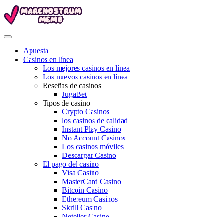
Apuesta
Casinos en línea
Los mejores casinos en línea
Los nuevos casinos en línea
Reseñas de casinos
JugaBet
Tipos de casino
Crypto Casinos
los casinos de calidad
Instant Play Casino
No Account Casinos
Los casinos móviles
Descargar Casino
El pago del casino
Visa Casino
MasterCard Casino
Bitcoin Casino
Ethereum Casinos
Skrill Casino
Neteller Casino