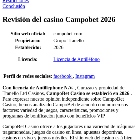
Restricciones
Conclusión
Revisión del casino Campobet 2026
Sitio web oficial:
campobet.com
Propietario:
Grupo Tranello
Establecido:
2026
Licencia:
Licencia de Antilléfono
Perfil de redes sociales:
facebook
,
Instagram
Con licencia de Antillephone N.V.
, Curazao y propiedad de
Tranello Ltd Casinos,
CampoBet Casino se estableció en 2026
.
Para expresar nuestra opinión independiente sobre CampoBet
Casino, hemos analizado CampoBet de acuerdo con numerosos
factores: variedad de juegos, características, promociones y
programas de bonificación junto con beneficios VIP.
CampoBet Casino ofrece a los jugadores una variedad de máquinas
tragamonedas, juegos de casino en línea, apuestas deportivas,
casinos en vivo y juegos móviles. El sitio web del casino está bien