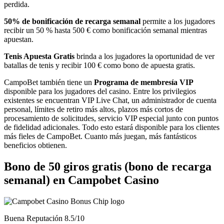
perdida.
50% de bonificación de recarga semanal
permite a los jugadores
recibir un 50 % hasta 500 € como bonificación semanal mientras
apuestan.
Tenis Apuesta Gratis
brinda a los jugadores la oportunidad de ver
batallas de tenis y recibir 100 € como bono de apuesta gratis.
CampoBet también tiene un
Programa de membresía VIP
disponible para los jugadores del casino. Entre los privilegios
existentes se encuentran VIP Live Chat, un administrador de cuenta
personal, límites de retiro más altos, plazos más cortos de
procesamiento de solicitudes, servicio VIP especial junto con puntos
de fidelidad adicionales. Todo esto estará disponible para los clientes
más fieles de CampoBet. Cuanto más juegan, más fantásticos
beneficios obtienen.
Bono de 50 giros gratis (bono de recarga
semanal) en Campobet Casino
Buena Reputación 8.5/10