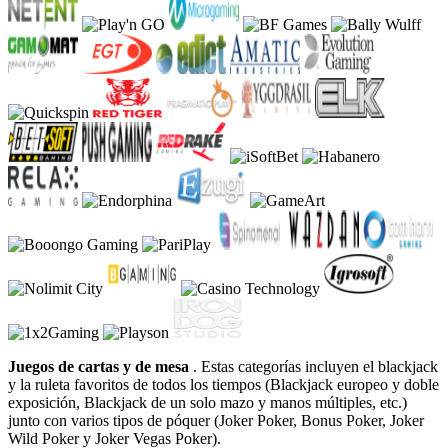
Juegos de cartas y de mesa
. Estas categorías incluyen el blackjack
y la ruleta favoritos de todos los tiempos (Blackjack europeo y doble
exposición, Blackjack de un solo mazo y manos múltiples, etc.)
junto con varios tipos de póquer (Joker Poker, Bonus Poker, Joker
Wild Poker y Joker Vegas Poker).