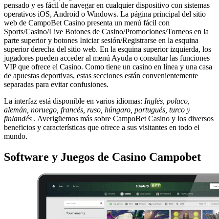
pensado y es fácil de navegar en cualquier dispositivo con sistemas
operativos iOS, Android o Windows. La página principal del sitio
web de CampoBet Casino presenta un menú fácil con
Sports/Casino/Live Botones de Casino/Promociones/Torneos en la
parte superior y botones Iniciar sesión/Registrarse en la esquina
superior derecha del sitio web. En la esquina superior izquierda, los
jugadores pueden acceder al menú Ayuda o consultar las funciones
VIP que ofrece el Casino. Como tiene un casino en línea y una casa
de apuestas deportivas, estas secciones están convenientemente
separadas para evitar confusiones.
La interfaz está disponible en varios idiomas:
Inglés, polaco,
alemán, noruego, francés, ruso, húngaro, portugués, turco y
finlandés
. Averigüemos más sobre CampoBet Casino y los diversos
beneficios y características que ofrece a sus visitantes en todo el
mundo.
Software y Juegos de Casino Campobet