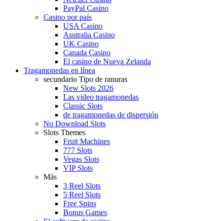
PayPal Casino
Casino por país
USA Casino
Australia Casino
UK Casino
Canada Casino
El casino de Nueva Zelanda
Tragamonedas en línea
secundario Tipo de ranuras
New Slots 2026
Las video tragamonedas
Classic Slots
de tragamonedas de dispersión
No Download Slots
Slots Themes
Fruit Machines
777 Slots
Vegas Slots
VIP Slots
Más
3 Reel Slots
5 Reel Slots
Free Spins
Bonus Games