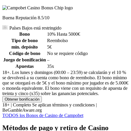
Buena Reputación 8.5/10
Países Bajos está restringido
Bono
10% Hasta 5000€
Tipo de bono
Reembolso
mín. depósito
5€
Código de bono
No se requiere código
Juego de bonificación
–
Apuestas
35x
18+. Los lunes y domingos (00:00 – 23:59) se calcularán y el 10 %
se devolverá a su cuenta como bono de reembolso. El bono mínimo
que se otorgará es de 5€ y el bono máximo por jugador es de 5.000€
o moneda equivalente. El bono viene con un requisito de apuesta de
treinta y cinco (x35) sobre las ganancias potenciales.
Obtener bonificación
18+ | Completo
Se aplican términos y condiciones
|
BeGambleAware.org
TODOS los Bonos de Casino de Campobet
Métodos de pago y retiro de Casino