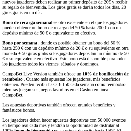
nuevos jugadores deben realizar un primer depósito de 20€ y recibir
su regalo de bienvenida. Los giros gratis se darán todos los días, 20
giros gratis en un día.
Bono de recarga semanal
es otro excelente en el que los jugadores
pueden obtener un bono de recarga del 50 % hasta 200 € con un
depósito mínimo de 50 € o equivalente en efectivo.
Bono por semana
, donde es posible obtener un bono del 50 %
hasta 250 € con un depósito mínimo de 20 € o su equivalente en otra
moneda + 50 giros gratis si los jugadores depositan un mínimo de 50
€ o su equivalente en efectivo. Este bono está disponible para todos
los jugadores todos los viernes, sábados y domingos.
CampoBet Live Version también ofrece un
10% de bonificación de
reembolso
. Cuanto más apuestan los jugadores, más beneficios
obtienen. Pueden recibir hasta € 150 cada semana como reembolso
mientras juegan sus juegos favoritos en el Casino en línea
CampoBet.
Las apuestas deportivas también ofrecen grandes beneficios y
fantásticos bonos.
Los jugadores deben hacer apuestas deportivas con 50,000 eventos
en tiempo real cada mes y tendrán la oportunidad de disfrutar al
100%
bono de bienvenida
en su primer depósito hasta 150€. El