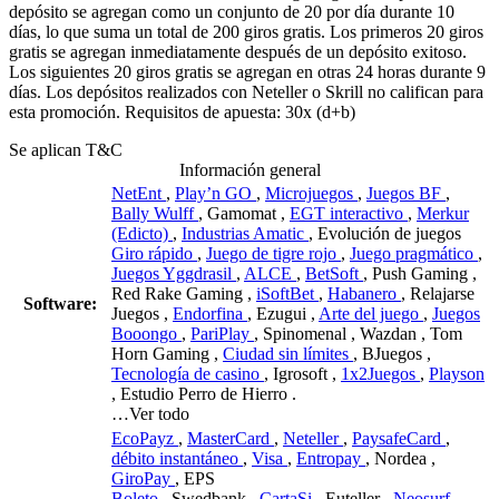
depósito se agregan como un conjunto de 20 por día durante 10
días, lo que suma un total de 200 giros gratis. Los primeros 20 giros
gratis se agregan inmediatamente después de un depósito exitoso.
Los siguientes 20 giros gratis se agregan en otras 24 horas durante 9
días. Los depósitos realizados con Neteller o Skrill no califican para
esta promoción. Requisitos de apuesta: 30x (d+b)
Se aplican T&C
Información general
NetEnt
,
Play’n GO
,
Microjuegos
,
Juegos BF
,
Bally Wulff
, Gamomat ,
EGT interactivo
,
Merkur
(Edicto)
,
Industrias Amatic
, Evolución de juegos
Giro rápido
,
Juego de tigre rojo
,
Juego pragmático
,
Juegos Yggdrasil
,
ALCE
,
BetSoft
, Push Gaming ,
Red Rake Gaming ,
iSoftBet
,
Habanero
, Relajarse
Software:
Juegos ,
Endorfina
, Ezugui ,
Arte del juego
,
Juegos
Booongo
,
PariPlay
, Spinomenal , Wazdan , Tom
Horn Gaming ,
Ciudad sin límites
, BJuegos ,
Tecnología de casino
, Igrosoft ,
1x2Juegos
,
Playson
, Estudio Perro de Hierro .
…Ver todo
EcoPayz
,
MasterCard
,
Neteller
,
PaysafeCard
,
débito instantáneo
,
Visa
,
Entropay
, Nordea ,
GiroPay
, EPS
Boleto
, Swedbank ,
CartaSi
, Euteller ,
Neosurf
,