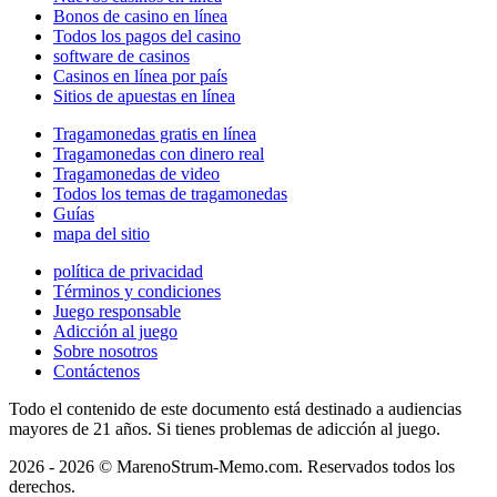
Bonos de casino en línea
Todos los pagos del casino
software de casinos
Casinos en línea por país
Sitios de apuestas en línea
Tragamonedas gratis en línea
Tragamonedas con dinero real
Tragamonedas de video
Todos los temas de tragamonedas
Guías
mapa del sitio
política de privacidad
Términos y condiciones
Juego responsable
Adicción al juego
Sobre nosotros
Contáctenos
Todo el contenido de este documento está destinado a audiencias
mayores de 21 años.
Si tienes problemas de adicción al juego.
2026 - 2026 © MarenoStrum-Memo.com.
Reservados todos los
derechos.