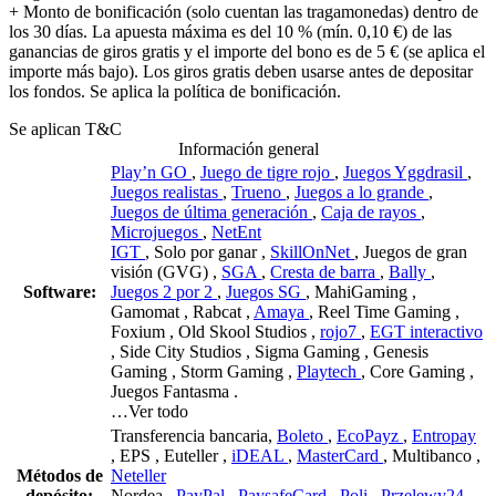
+ Monto de bonificación (solo cuentan las tragamonedas) dentro de
los 30 días. La apuesta máxima es del 10 % (mín. 0,10 €) de las
ganancias de giros gratis y el importe del bono es de 5 € (se aplica el
importe más bajo). Los giros gratis deben usarse antes de depositar
los fondos. Se aplica la política de bonificación.
Se aplican T&C
Información general
Play’n GO
,
Juego de tigre rojo
,
Juegos Yggdrasil
,
Juegos realistas
,
Trueno
,
Juegos a lo grande
,
Juegos de última generación
,
Caja de rayos
,
Microjuegos
,
NetEnt
IGT
, Solo por ganar ,
SkillOnNet
, Juegos de gran
visión (GVG) ,
SGA
,
Cresta de barra
,
Bally
,
Software:
Juegos 2 por 2
,
Juegos SG
, MahiGaming ,
Gamomat , Rabcat ,
Amaya
, Reel Time Gaming ,
Foxium , Old Skool Studios ,
rojo7
,
EGT interactivo
, Side City Studios , Sigma Gaming , Genesis
Gaming , Storm Gaming ,
Playtech
, Core Gaming ,
Juegos Fantasma .
…Ver todo
Transferencia bancaria,
Boleto
,
EcoPayz
,
Entropay
, EPS , Euteller ,
iDEAL
,
MasterCard
, Multibanco ,
Métodos de
Neteller
depósito:
Nordea ,
PayPal
,
PaysafeCard
,
Poli
,
Przelewy24
,