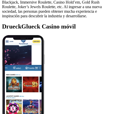
Blackjack, Immersive Roulette, Casino Hold’em, Gold Rush
Roulette, Joker’s Jewels Roulette, etc. Al ingresar a una nueva
sociedad, las personas pueden obtener mucha experiencia e
inspiración para descubrir la industria y desarrollarse.
DrueckGlueck Casino móvil