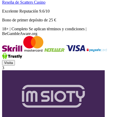
Reseña de Scatters Casino
Excelente Reputación 9.6/10
Bono de primer depósito de 25 €
18+ | Completo
Se aplican términos y condiciones
|
BeGambleAware.org
Visita
3