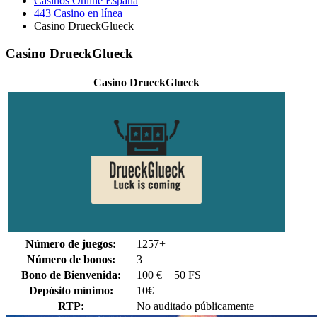
Casinos Online España
443 Casino en línea
Casino DrueckGlueck
Casino DrueckGlueck
Casino DrueckGlueck
Número de juegos:
1257+
Número de bonos:
3
Bono de Bienvenida:
100 € + 50 FS
Depósito mínimo:
10€
RTP:
No auditado públicamente