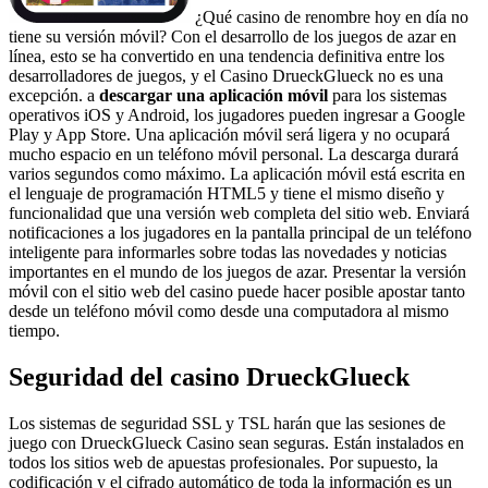
¿Qué casino de renombre hoy en día no
tiene su versión móvil? Con el desarrollo de los juegos de azar en
línea, esto se ha convertido en una tendencia definitiva entre los
desarrolladores de juegos, y el Casino DrueckGlueck no es una
excepción. a
descargar una aplicación móvil
para los sistemas
operativos iOS y Android, los jugadores pueden ingresar a Google
Play y App Store. Una aplicación móvil será ligera y no ocupará
mucho espacio en un teléfono móvil personal. La descarga durará
varios segundos como máximo. La aplicación móvil está escrita en
el lenguaje de programación HTML5 y tiene el mismo diseño y
funcionalidad que una versión web completa del sitio web. Enviará
notificaciones a los jugadores en la pantalla principal de un teléfono
inteligente para informarles sobre todas las novedades y noticias
importantes en el mundo de los juegos de azar. Presentar la versión
móvil con el sitio web del casino puede hacer posible apostar tanto
desde un teléfono móvil como desde una computadora al mismo
tiempo.
Seguridad del casino DrueckGlueck
Los sistemas de seguridad SSL y TSL harán que las sesiones de
juego con DrueckGlueck Casino sean seguras. Están instalados en
todos los sitios web de apuestas profesionales. Por supuesto, la
codificación y el cifrado automático de toda la información es un