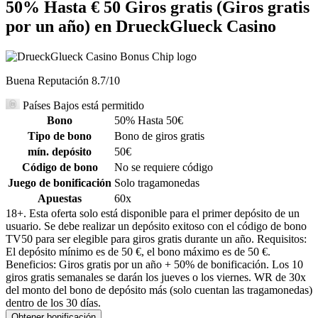
50% Hasta € 50 Giros gratis (Giros gratis
por un año) en DrueckGlueck Casino
Buena Reputación 8.7/10
Países Bajos está permitido
Bono
50% Hasta 50€
Tipo de bono
Bono de giros gratis
mín. depósito
50€
Código de bono
No se requiere código
Juego de bonificación
Solo tragamonedas
Apuestas
60x
18+. Esta oferta solo está disponible para el primer depósito de un
usuario. Se debe realizar un depósito exitoso con el código de bono
TV50 para ser elegible para giros gratis durante un año. Requisitos:
El depósito mínimo es de 50 €, el bono máximo es de 50 €.
Beneficios: Giros gratis por un año + 50% de bonificación. Los 10
giros gratis semanales se darán los jueves o los viernes. WR de 30x
del monto del bono de depósito más (solo cuentan las tragamonedas)
dentro de los 30 días.
Obtener bonificación