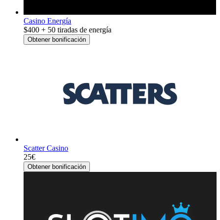
Casino Energía
$400 + 50 tiradas de energía
Obtener bonificación
Scatter Casino
25€
Obtener bonificación