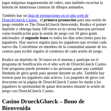
jugar máquinas tragamonedas de video, sino también escuchar la
historia de misteriosas criaturas de dibujos animados.
También hay un
lista de promociones en el sitio web de
DrueckGlueck Casino
. el
primera promoción
para una sesión de
juego rentable es The DrueckGlueck bienvenido. Realice el primer
depósito y obtenga hasta 100 euros en la cuenta bancaria personal
como bonificación para la sesión de juego con 50 giros gratis
adicionales. el
segundo bono
es todos los días selecciones para los
jugadores. Hay nuevos regalos para los jugadores que revelan cada
nuevo día. Conviértase en miembro de la comunidad amante de los
casinos para recibir regalos al comienzo de cada sesión de juego.
Realice un depósito de 50 euros en el sistema y participe en el
programa de bonificación en el sitio web de DrueckGlueck Casino.
Este programa puede prometer a las personas ganar una cantidad
ilimitada de giros gratis para apostar durante un año. También hay
torneos para los jugadores más activos. Los paquetes de giros con
descuento en la página de DrueckGlueck Casino les darán a los
jugadores la oportunidad de ganar descuentos durante la sesión de
juego con DrueckGlueck Casino.
Casino DrueckGlueck – Bono de
Bienvenida