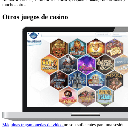
muchos otros.
Otros juegos de casino
Máquinas tragamonedas de video
no son suficientes para una sesión