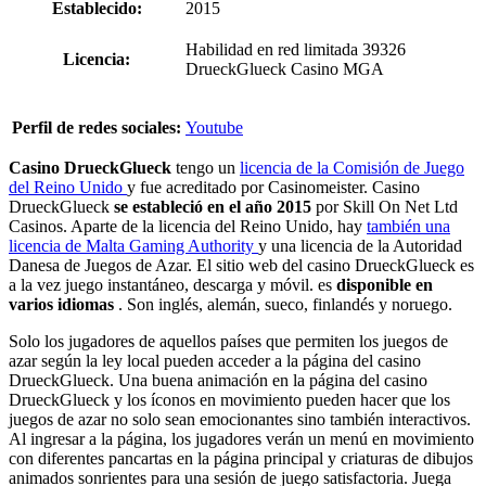
Establecido:
2015
Habilidad en red limitada 39326
Licencia:
DrueckGlueck Casino MGA
Perfil de redes sociales:
Youtube
Casino DrueckGlueck
tengo un
licencia de la Comisión de Juego
del Reino Unido
y fue acreditado por Casinomeister. Casino
DrueckGlueck
se estableció en el año 2015
por Skill On Net Ltd
Casinos. Aparte de la licencia del Reino Unido, hay
también una
licencia de Malta Gaming Authority
y una licencia de la Autoridad
Danesa de Juegos de Azar. El sitio web del casino DrueckGlueck es
a la vez juego instantáneo, descarga y móvil. es
disponible en
varios idiomas
. Son inglés, alemán, sueco, finlandés y noruego.
Solo los jugadores de aquellos países que permiten los juegos de
azar según la ley local pueden acceder a la página del casino
DrueckGlueck. Una buena animación en la página del casino
DrueckGlueck y los íconos en movimiento pueden hacer que los
juegos de azar no solo sean emocionantes sino también interactivos.
Al ingresar a la página, los jugadores verán un menú en movimiento
con diferentes pancartas en la página principal y criaturas de dibujos
animados sonrientes para una sesión de juego satisfactoria. Juega