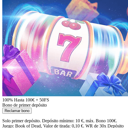
100% Hasta 100€ + 50FS
Bono de primer depósito
Reclamar bono
Solo primer depósito. Depósito mínimo: 10 €, máx. Bono 100€.
Juego: Book of Dead, Valor de tirada: 0,10 €. WR de 30x Depósito