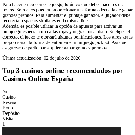
Para hacerte rico con este juego, lo único que debes hacer es usar
bonos. Solo ellos pueden proporcionar una forma adecuada de ganar
grandes premios. Para aumentar el puntaje ganador, el jugador debe
recolectar espacios similares en la misma línea.
Además, es posible utilizar la opción de apuesta para activar un
minijuego especial con cartas rojas y negras boca abajo. Si eliges el
correcto, el juego te otorgará algunas bonificaciones. Los giros gratis
proporcionan la forma de entrar en el mini-juego jackpot. Así que
asegúrese de participar si quiere ganar grandes premios.
Última actualización: 02 de julio de 2026
Top 3 casinos online recomendados por
Casinos Online España
№
Casino
Reseña
Bono
Depósito
Visita
1