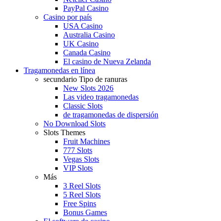
PayPal Casino
Casino por país
USA Casino
Australia Casino
UK Casino
Canada Casino
El casino de Nueva Zelanda
Tragamonedas en línea
secundario Tipo de ranuras
New Slots 2026
Las video tragamonedas
Classic Slots
de tragamonedas de dispersión
No Download Slots
Slots Themes
Fruit Machines
777 Slots
Vegas Slots
VIP Slots
Más
3 Reel Slots
5 Reel Slots
Free Spins
Bonus Games