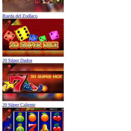
Rueda del Zodíaco
20 Súper Dados
20 Súper Caliente