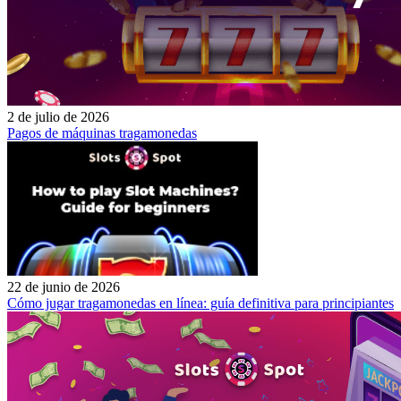
2 de julio de 2026
Pagos de máquinas tragamonedas
22 de junio de 2026
Cómo jugar tragamonedas en línea: guía definitiva para principiantes