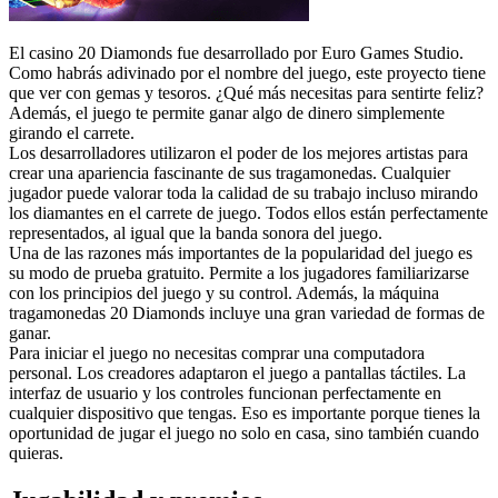
El casino 20 Diamonds fue desarrollado por Euro Games Studio.
Como habrás adivinado por el nombre del juego, este proyecto tiene
que ver con gemas y tesoros. ¿Qué más necesitas para sentirte feliz?
Además, el juego te permite ganar algo de dinero simplemente
girando el carrete.
Los desarrolladores utilizaron el poder de los mejores artistas para
crear una apariencia fascinante de sus tragamonedas. Cualquier
jugador puede valorar toda la calidad de su trabajo incluso mirando
los diamantes en el carrete de juego. Todos ellos están perfectamente
representados, al igual que la banda sonora del juego.
Una de las razones más importantes de la popularidad del juego es
su modo de prueba gratuito. Permite a los jugadores familiarizarse
con los principios del juego y su control. Además, la máquina
tragamonedas 20 Diamonds incluye una gran variedad de formas de
ganar.
Para iniciar el juego no necesitas comprar una computadora
personal. Los creadores adaptaron el juego a pantallas táctiles. La
interfaz de usuario y los controles funcionan perfectamente en
cualquier dispositivo que tengas. Eso es importante porque tienes la
oportunidad de jugar el juego no solo en casa, sino también cuando
quieras.