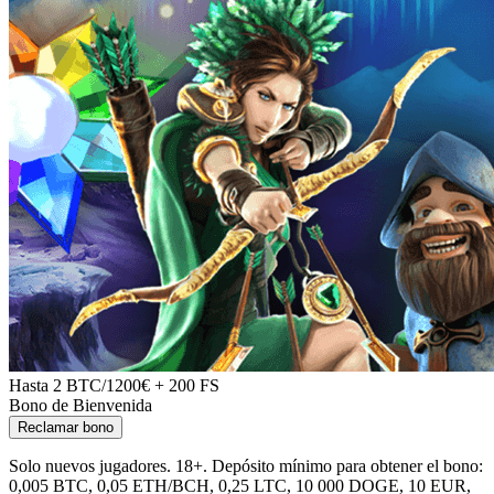
Hasta 2 BTC/1200€ + 200 FS
Bono de Bienvenida
Reclamar bono
Solo nuevos jugadores. 18+. Depósito mínimo para obtener el bono:
0,005 BTC, 0,05 ETH/BCH, 0,25 LTC, 10 000 DOGE, 10 EUR,