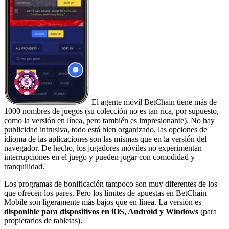
El agente móvil BetChain tiene más de
1000 nombres de juegos (su colección no es tan rica, por supuesto,
como la versión en línea, pero también es impresionante). No hay
publicidad intrusiva, todo está bien organizado, las opciones de
idioma de las aplicaciones son las mismas que en la versión del
navegador. De hecho, los jugadores móviles no experimentan
interrupciones en el juego y pueden jugar con comodidad y
tranquilidad.
Los programas de bonificación tampoco son muy diferentes de los
que ofrecen los pares. Pero los límites de apuestas en BetChain
Mobile son ligeramente más bajos que en línea. La versión es
disponible para dispositivos en iOS, Android y Windows
(para
propietarios de tabletas).