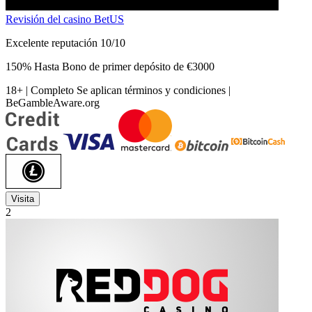
Revisión del casino BetUS
Excelente reputación 10/10
150% Hasta
Bono de primer depósito de €3000
18+ | Completo
Se aplican términos y condiciones
|
BeGambleAware.org
Visita
2