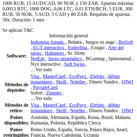
1000 RUB, 15 AUD/CAD, 90 NOK y 150 ZAR. Apuesta máxima:
0,0013 BTC, 1000 DOG, 0,06 LTC, 0,01 ETH/BCH, 5 EUR, 300
RUB, 50 NOK, 5 AUD, 5 CAD y 80 ZAR. Requisito de apuesta:
50x. Duración: 1 mes
Se aplican T&C
Información general
Industrias Amatic
, Belatra , Juegos en auge ,
BetSoft
,
EGT interactivo
,
Endorfina
, Ezugui ,
Arte del
juego
,
Habanero
, Sr. Slotty
Software:
NetEnt
,
Juego pragmático
, BGaming , Spinomenal ,
Nyx Interactive ,
Soft Swiss
.
…Ver todo
Visa
,
MasterCard
,
EcoPayz
,
iDebito
,
débito
instantáneo
,
Skrill
,
Neteller
, Dinero Yandex ,
QIWI
Métodos de
,
PaysafeCard
depósito:
Sofort ,
Zimpler
.
…Ver todo
Métodos de
Visa
,
MasterCard
,
EcoPayz
,
iDebito
,
débito
retiro:
instantáneo
,
Skrill
,
Neteller
, Dinero Yandex ,
QIWI
Países
Australia, Alemania, España, Rusia, Brasil, Malasia,
disponibles:
Rumania, Polonia, República Checa
Países
Reino Unido, España, Suecia, Países Bajos, Israel,
restringidos:
Francia, Nueva Caledonia, Ucrania