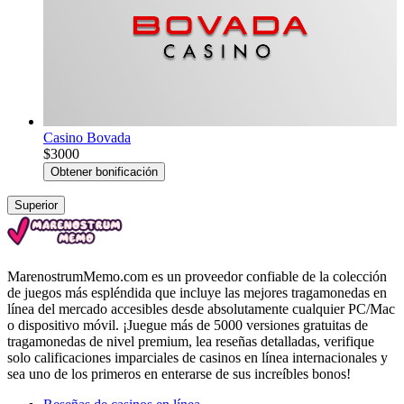
Casino Bovada
$3000
Obtener bonificación
Superior
MarenostrumMemo.com es un proveedor confiable de la colección
de juegos más espléndida que incluye las mejores tragamonedas en
línea del mercado accesibles desde absolutamente cualquier PC/Mac
o dispositivo móvil.
¡Juegue más de 5000 versiones gratuitas de
tragamonedas de nivel premium, lea reseñas detalladas, verifique
solo calificaciones imparciales de casinos en línea internacionales y
sea uno de los primeros en enterarse de sus increíbles bonos!