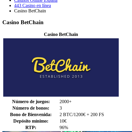
Casinos Online España
443 Casino en línea
Casino BetChain
Casino BetChain
Casino BetChain
Número de juegos:
2000+
Número de bonos:
3
Bono de Bienvenida:
2 BTC/1200€ + 200 FS
Depósito mínimo:
10€
RTP:
96%