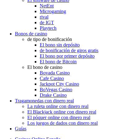
El software de casino
NetEnt
Microgaming
rival
de IGT
Playtech
Bonos de casino
de tipo de bonificación
El bono sin depósito
de bonificación de giros gratis
El bono por primer depósito
El bono de Bitcoin
El bono de casino
Bovada Casino
Cafe Casino
Jackpot City Casino
BoVegas Casino
Drake Casino
Tragamonedas con dinero real
La ruleta online con dinero real
El Blackjack online con dinero real
El póquer online con dinero real
Los juegos de dados con dinero real
Guías