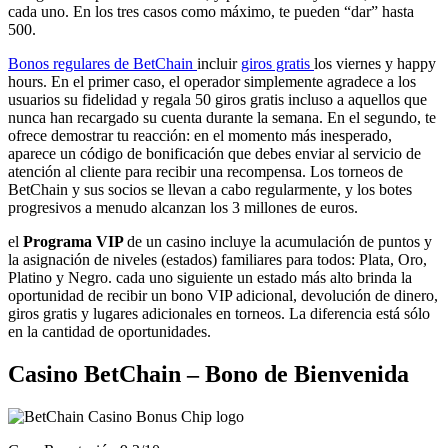
cada uno. En los tres casos como máximo, te pueden “dar” hasta
500.
Bonos regulares de BetChain
incluir
giros gratis
los viernes y happy
hours. En el primer caso, el operador simplemente agradece a los
usuarios su fidelidad y regala 50 giros gratis incluso a aquellos que
nunca han recargado su cuenta durante la semana. En el segundo, te
ofrece demostrar tu reacción: en el momento más inesperado,
aparece un código de bonificación que debes enviar al servicio de
atención al cliente para recibir una recompensa. Los torneos de
BetChain y sus socios se llevan a cabo regularmente, y los botes
progresivos a menudo alcanzan los 3 millones de euros.
el
Programa VIP
de un casino incluye la acumulación de puntos y
la asignación de niveles (estados) familiares para todos: Plata, Oro,
Platino y Negro. cada uno siguiente un estado más alto brinda la
oportunidad de recibir un bono VIP adicional, devolución de dinero,
giros gratis y lugares adicionales en torneos. La diferencia está sólo
en la cantidad de oportunidades.
Casino BetChain – Bono de Bienvenida