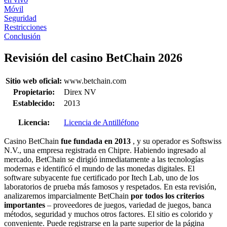
Móvil
Seguridad
Restricciones
Conclusión
Revisión del casino BetChain 2026
Sitio web oficial:
www.betchain.com
Propietario:
Direx NV
Establecido:
2013
Licencia:
Licencia de Antilléfono
Casino BetChain
fue fundada en 2013
, y su operador es Softswiss
N.V., una empresa registrada en Chipre. Habiendo ingresado al
mercado, BetChain se dirigió inmediatamente a las tecnologías
modernas e identificó el mundo de las monedas digitales. El
software subyacente fue certificado por Itech Lab, uno de los
laboratorios de prueba más famosos y respetados. En esta revisión,
analizaremos imparcialmente BetChain
por todos los criterios
importantes
– proveedores de juegos, variedad de juegos, banca
métodos, seguridad y muchos otros factores. El sitio es colorido y
conveniente. Puede registrarse en la parte superior de la página