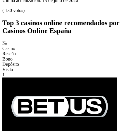
Última actualización: 13 de julio de 2026
(
130
votos)
Top 3 casinos online recomendados por
Casinos Online España
№
Casino
Reseña
Bono
Depósito
Visita
1