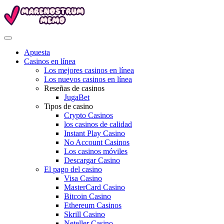
Apuesta
Casinos en línea
Los mejores casinos en línea
Los nuevos casinos en línea
Reseñas de casinos
JugaBet
Tipos de casino
Crypto Casinos
los casinos de calidad
Instant Play Casino
No Account Casinos
Los casinos móviles
Descargar Casino
El pago del casino
Visa Casino
MasterCard Casino
Bitcoin Casino
Ethereum Casinos
Skrill Casino
Neteller Casino