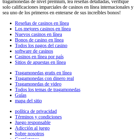
tragamonedas de nivel premium, lea reseñas detalladas, verifique
solo calificaciones imparciales de casinos en línea internacionales y
sea uno de los primeros en enterarse de sus increíbles bonos!
Reseñas de casinos en línea
Los mejores casinos en línea
Nuevos casinos en línea
Bonos de casino en línea
Todos los pagos del casino
software de casinos
Casinos en línea por país
Sitios de apuestas en línea
Tragamonedas gratis en línea
Tragamonedas con dinero real
Tragamonedas de video
Todos los temas de tragamonedas
Guías
mapa del sitio
política de privacidad
Términos y condiciones
Juego responsable
Adicción al juego
Sobre nosotros