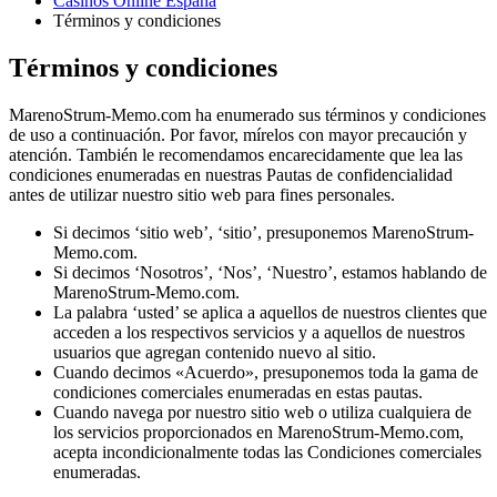
Casinos Online España
Términos y condiciones
Términos y condiciones
MarenoStrum-Memo.com ha enumerado sus términos y condiciones
de uso a continuación. Por favor, mírelos con mayor precaución y
atención. También le recomendamos encarecidamente que lea las
condiciones enumeradas en nuestras Pautas de confidencialidad
antes de utilizar nuestro sitio web para fines personales.
Si decimos ‘sitio web’, ‘sitio’, presuponemos MarenoStrum-
Memo.com.
Si decimos ‘Nosotros’, ‘Nos’, ‘Nuestro’, estamos hablando de
MarenoStrum-Memo.com.
La palabra ‘usted’ se aplica a aquellos de nuestros clientes que
acceden a los respectivos servicios y a aquellos de nuestros
usuarios que agregan contenido nuevo al sitio.
Cuando decimos «Acuerdo», presuponemos toda la gama de
condiciones comerciales enumeradas en estas pautas.
Cuando navega por nuestro sitio web o utiliza cualquiera de
los servicios proporcionados en MarenoStrum-Memo.com,
acepta incondicionalmente todas las Condiciones comerciales
enumeradas.