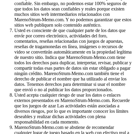
confiable. Sin embargo, no podemos estar 100% seguros de
que todos los datos sean confiables y reales porque existen
muchos sitios web intermediarios relacionados con
MarenoStrum-Memo.com. Y no podemos garantizar que estos
sitios web publiquen solo contenido auténtico.
Usted es consciente de que cualquier parte de los datos que
envíe por correo electrónico, actividades del foro,
comentarios, reseñas relacionadas con juegos de apuestas,
reseñas de tragamonedas en línea, imágenes o recursos de
video se convertirán automáticamente en la propiedad legítima
de nuestro sitio. Indica que MarenoStrum-Memo.com tiene
todos los derechos para duplicar, interpretar, revisar, publicar y
compartir todas esas partes de datos sin estar obligado a pagar
ningún crédito. MarenoStrum-Memo.com también tiene el
derecho de publicar el nombre que ha utilizado al enviar los
datos. Tenemos derechos para determinar si usar el nombre
que envió o no al publicar los datos proporcionados.
Usted acepta cualquier riesgo de usar los datos o enlaces
externos presentados en MarenoStrum-Memo.com. Recuerde
que los juegos de azar Las actividades están asociadas a
diversos riesgos, por lo que es importante conocer los límites
deseables y realizar dichas actividades con plena
responsabilidad en cada momento.
MarenoStrum-Memo.com se abstiene de recomendar
cualquier lugar de juego basado en la web con efectivo real a