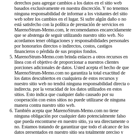
derechos para agregar cambios a los datos en el sitio web
basados ​​exclusivamente en nuestra discreción. Y no tenemos
ninguna responsabilidad de informar a los visitantes del sitio
web sobre los cambios en el lugar. Si sufre algún daño o no
está satisfecho con la política de prestación de servicios en
MarenoStrum-Memo.com, le recomendamos encarecidamente
que se abstenga de seguir utilizando nuestro sitio web. No
acordamos tener obligaciones y responsabilidades personales
por honorarios directos o indirectos, costos, castigos
financieros o pérdida de sus propios fondos.
MarenoStrum-Memo.com brinda enlaces a otros recursos en
línea con el objetivo de proporcionar a nuestros clientes
porciones adicionales de datos. Usted acepta el hecho de que
MarenoStrum-Memo.com no garantiza la total exactitud de
los datos descubiertos en cualquiera de estos recursos y
nuestro sitio web no tendrá ninguna responsabilidad directa o
indirecta. por la veracidad de los datos utilizados en estos
sitios. Esto indica que cualquier daño causado por su
cooperación con estos sitios no puede utilizarse de ninguna
manera contra nuestro sitio web.
También acepta que MarenoStrum-Memo.com no tiene
ninguna obligación por cualquier dato potencialmente falso
que pueda encontrarse en nuestro sitio, ya sea directamente o
no. Estamos tratando de garantizar que todo el alcance de los
datos presentados en nuestro sitio sea totalmente preciso y