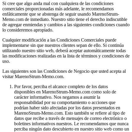
Si cree que algo anda mal con cualquiera de las condiciones
comerciales proporcionadas más adelante, le recomendamos
enfáticamente que se abstenga de seguir usando MarenoStrum-
Memo.com de inmediato. Nuestro sitio tiene el derecho indiscutible
de agregar enmiendas y cambios a las siguientes condiciones cuando
lo consideremos apropiado.
Cualquier modificación a las Condiciones Comerciales puede
implementarse sin que nuestros clientes sepan de ello. Si continúa
utilizando nuestro sitio web, deberá aceptar automáticamente todas
las modificaciones realizadas en la lista de términos y condiciones de
uso.
Las siguientes son las Condiciones de Negocio que usted acepta al
visitar MarenoStrum-Memo.com.
Por favor, perciba el alcance completo de los datos
disponibles en MarenoStrum-Memo.com como solo de
carácter informativo. Nos negamos a asumir la
responsabilidad por su comportamiento o acciones que
podrían haber sido afectadas por los datos presentados en
MarenoStrum-Memo.com. Esto también se refiere al tipo de
datos que recibe a través de mensajes de correo electrónico o
boletines informativos nuestros. Le recomendamos que nunca
perciba ningún dato descubierto en nuestro sitio web como un