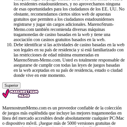
los residentes estadounidenses, y no aprovechamos ninguna
de esas oportunidades para los ciudadanos de los EE. UU. No
obstante, recomendamos ciertos sitios web de apuestas
gratuitos que permiten a los ciudadanos estadounidenses
registrarse y jugar sin cargos adicionales. MarenoStrum-
Memo.com también recomienda diversas máquinas
tragamonedas de casino basadas en la web y tiene una
asociación con casinos gratuitos basados ​​en la web.
Debe identificar si las actividades de casino basadas en la web
son legales en su país de residencia y si está familiarizado con
las restricciones de edad mínima enumeradas en
MarenoStrum-Memo.com. Usted es totalmente responsable de
asegurarse de cumplir con todas las leyes de juegos basadas
en la web aceptadas en su país de residencia, estado o ciudad
donde vive en este momento.
Superior
MarenostrumMemo.com es un proveedor confiable de la colección
de juegos más espléndida que incluye las mejores tragamonedas en
línea del mercado accesibles desde absolutamente cualquier PC/Mac
o dispositivo móvil.
¡Juegue más de 5000 versiones gratuitas de