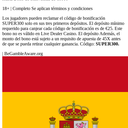
18+ | Completo
Se aplican términos y condiciones
Los jugadores pueden reclamar el código de bonificación
SUPER300 solo en sus tres primeros depósitos. El depósito mínimo
requerido para canjear cada código de bonificación es de €25. Este
bono no es válido en Live Dealer Casino. El depósito Además, el
monto del bono está sujeto a un requisito de apuesta de 45X antes
de que se pueda retirar cualquier ganancia. Código:
SUPER300.
| BeGambleAware.org