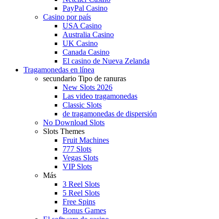
PayPal Casino
Casino por país
USA Casino
Australia Casino
UK Casino
Canada Casino
El casino de Nueva Zelanda
Tragamonedas en línea
secundario Tipo de ranuras
New Slots 2026
Las video tragamonedas
Classic Slots
de tragamonedas de dispersión
No Download Slots
Slots Themes
Fruit Machines
777 Slots
Vegas Slots
VIP Slots
Más
3 Reel Slots
5 Reel Slots
Free Spins
Bonus Games