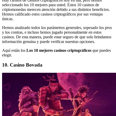
Hay cientos de casinos criptográficos hoy en día, pero hemos
seleccionado los 10 mejores para usted. Estos 10 casinos de
criptomonedas merecen atención debido a sus distintos beneficios.
Hemos calificado estos casinos criptográficos por sus ventajas
únicas.
Hemos analizado todos los parámetros generales, sopesado los pros
y los contras, e incluso hemos jugado personalmente en estos
casinos. De esta manera, puede estar seguro de que solo brindamos
información genuina y puede verificar nuestras opciones.
Aquí están los
Los 10 mejores casinos criptográficos
que puedes
elegir.
10. Casino Bovada