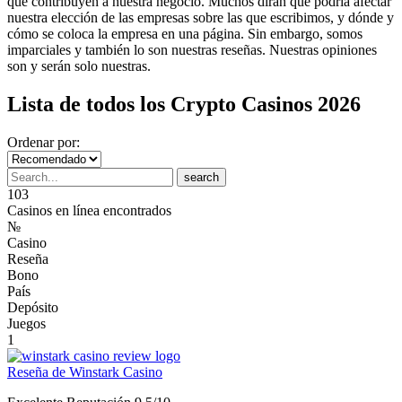
que contribuyen a nuestra negocio. Muchos dirán que podría afectar
nuestra elección de las empresas sobre las que escribimos, y dónde y
cómo se coloca la empresa en una página. Sin embargo, somos
imparciales y también lo son nuestras reseñas. Nuestras opiniones
son y serán solo nuestras.
Lista de todos los Crypto Casinos 2026
Ordenar por:
103
Casinos en línea encontrados
№
Casino
Reseña
Bono
País
Depósito
Juegos
1
Reseña de Winstark Casino