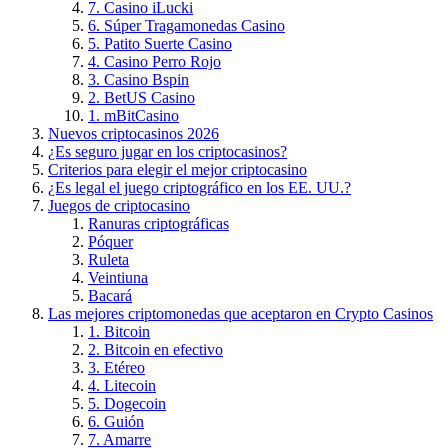
7. Casino iLucki
6. Súper Tragamonedas Casino
5. Patito Suerte Casino
4. Casino Perro Rojo
3. Casino Bspin
2. BetUS Casino
1. mBitCasino
Nuevos criptocasinos 2026
¿Es seguro jugar en los criptocasinos?
Criterios para elegir el mejor criptocasino
¿Es legal el juego criptográfico en los EE. UU.?
Juegos de criptocasino
Ranuras criptográficas
Póquer
Ruleta
Veintiuna
Bacará
Las mejores criptomonedas que aceptaron en Crypto Casinos
1. Bitcoin
2. Bitcoin en efectivo
3. Etéreo
4. Litecoin
5. Dogecoin
6. Guión
7. Amarre