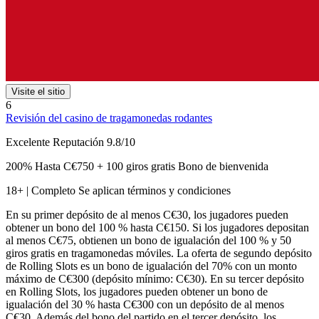
Visite el sitio
6
Revisión del casino de tragamonedas rodantes
Excelente Reputación 9.8/10
200% Hasta
C€750 + 100 giros gratis Bono de bienvenida
18+ | Completo
Se aplican términos y condiciones
En su primer depósito de al menos C€30, los jugadores pueden
obtener un bono del 100 % hasta C€150. Si los jugadores depositan
al menos C€75, obtienen un bono de igualación del 100 % y 50
giros gratis en tragamonedas móviles. La oferta de segundo depósito
de Rolling Slots es un bono de igualación del 70% con un monto
máximo de C€300 (depósito mínimo: C€30). En su tercer depósito
en Rolling Slots, los jugadores pueden obtener un bono de
igualación del 30 % hasta C€300 con un depósito de al menos
C€30. Además del bono del partido en el tercer depósito, los