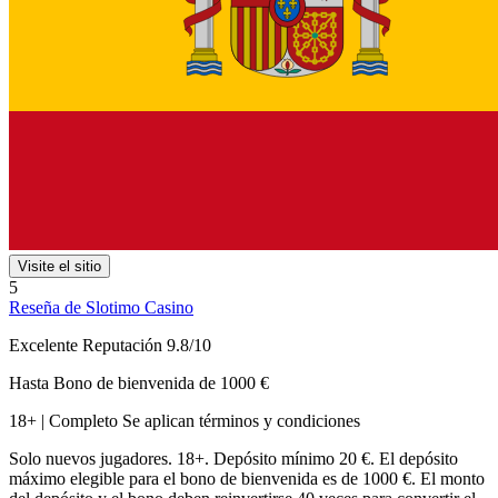
Visite el sitio
5
Reseña de Slotimo Casino
Excelente Reputación 9.8/10
Hasta
Bono de bienvenida de 1000 €
18+ | Completo
Se aplican términos y condiciones
Solo nuevos jugadores. 18+. Depósito mínimo 20 €. El depósito
máximo elegible para el bono de bienvenida es de 1000 €. El monto