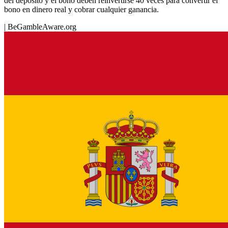
del depósito y el bono deben reinvertirse 40 veces para convertir el
bono en dinero real y cobrar cualquier ganancia.
| BeGambleAware.org