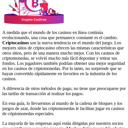
A medida que el mundo de los casinos en línea continúa
evolucionando, una cosa que permanece constante es el cambio.
Criptocasinos
son la nueva tendencia en el mundo del juego. Los
mejores sitios de criptocasino ofrecen las mismas características que
otros sitios, pero de una manera mucho mejor. Con los casinos de
criptomonedas, se volvió mucho más fácil depositar y retirar sus
fondos. Los jugadores también podrían obtener una mejor seguridad
en los casinos de criptomonedas. Por lo tanto, no sorprende que se
hayan convertido rápidamente en favoritos en la industria de los
casinos.
A diferencia de otros métodos de pago, no tiene que preocuparse por
las tarifas de transacción al realizar los pagos.
En esta guía, lo llevaremos al mundo de la cadena de bloques y los
juegos de azar, donde las criptomonedas le facilitan jugar en casinos
de criptomonedas especiales.
La mayoría de las empresas aquí están dirigidas por nuestros socios