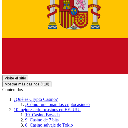
Visite el sitio
Mostrar más casinos (+10)
Contenidos
¿Qué es Crypto Casino?
¿Cómo funcionan los criptocasinos?
10 mejores criptocasinos en EE. UU.
10. Casino Bovada
9. Casino de 7 bits
8. Casino salvaje de Tokio