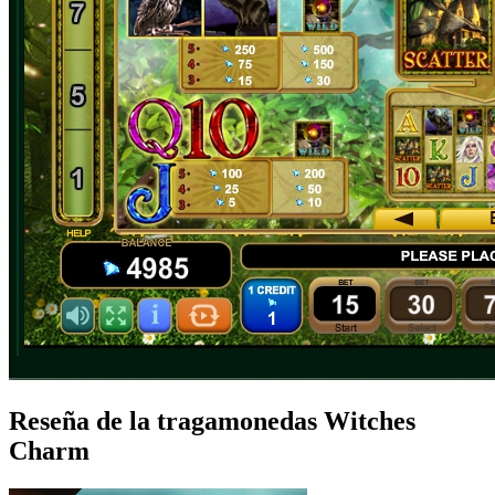
Reseña de la tragamonedas Witches
Charm