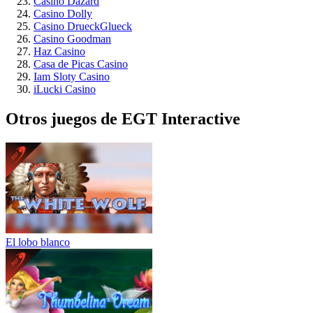
Casino Dazard
Casino Dolly
Casino DrueckGlueck
Casino Goodman
Haz Casino
Casa de Picas Casino
Iam Sloty Casino
iLucki Casino
Otros juegos de EGT Interactive
El lobo blanco