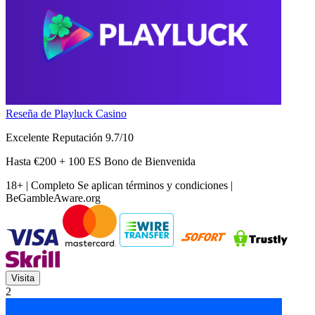
Reseña de Playluck Casino
Excelente Reputación 9.7/10
Hasta
€200 + 100 ES Bono de Bienvenida
18+ | Completo
Se aplican términos y condiciones
|
BeGambleAware.org
Visita
2