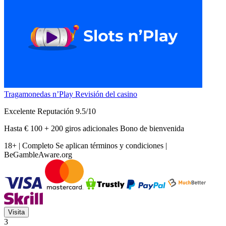
Tragamonedas n’Play Revisión del casino
Excelente Reputación 9.5/10
Hasta
€ 100 + 200 giros adicionales Bono de bienvenida
18+ | Completo
Se aplican términos y condiciones
|
BeGambleAware.org
Visita
3