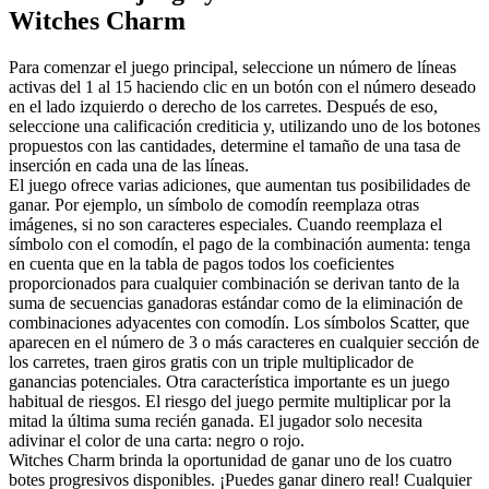
Witches Charm
Para comenzar el juego principal, seleccione un número de líneas
activas del 1 al 15 haciendo clic en un botón con el número deseado
en el lado izquierdo o derecho de los carretes. Después de eso,
seleccione una calificación crediticia y, utilizando uno de los botones
propuestos con las cantidades, determine el tamaño de una tasa de
inserción en cada una de las líneas.
El juego ofrece varias adiciones, que aumentan tus posibilidades de
ganar. Por ejemplo, un símbolo de comodín reemplaza otras
imágenes, si no son caracteres especiales. Cuando reemplaza el
símbolo con el comodín, el pago de la combinación aumenta: tenga
en cuenta que en la tabla de pagos todos los coeficientes
proporcionados para cualquier combinación se derivan tanto de la
suma de secuencias ganadoras estándar como de la eliminación de
combinaciones adyacentes con comodín. Los símbolos Scatter, que
aparecen en el número de 3 o más caracteres en cualquier sección de
los carretes, traen giros gratis con un triple multiplicador de
ganancias potenciales. Otra característica importante es un juego
habitual de riesgos. El riesgo del juego permite multiplicar por la
mitad la última suma recién ganada. El jugador solo necesita
adivinar el color de una carta: negro o rojo.
Witches Charm brinda la oportunidad de ganar uno de los cuatro
botes progresivos disponibles. ¡Puedes ganar dinero real! Cualquier