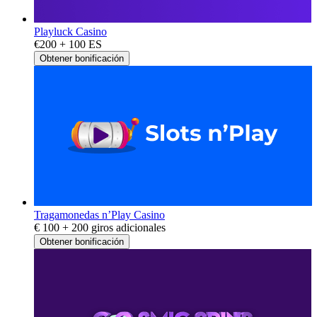
Playluck Casino
€200 + 100 ES
Obtener bonificación
Tragamonedas n’Play Casino
€ 100 + 200 giros adicionales
Obtener bonificación