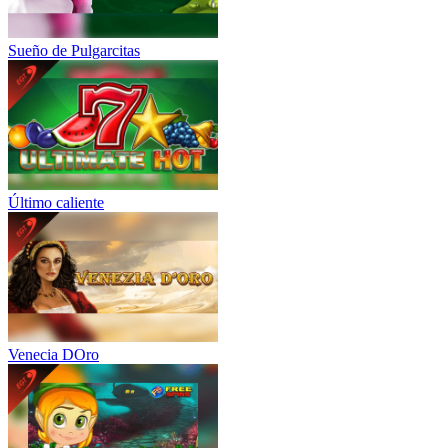
Sueño de Pulgarcitas
Último caliente
Venecia DOro