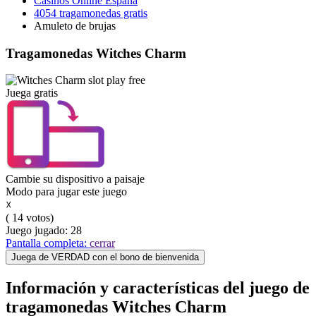
Casinos Online España
4054 tragamonedas gratis
Amuleto de brujas
Tragamonedas Witches Charm
Juega gratis
Cambie su dispositivo a paisaje
Modo para jugar este juego
☓
(
14
votos)
Juego jugado:
28
Pantalla completa:
cerrar
Juega de VERDAD con el bono de bienvenida
Información y características del juego de
tragamonedas Witches Charm