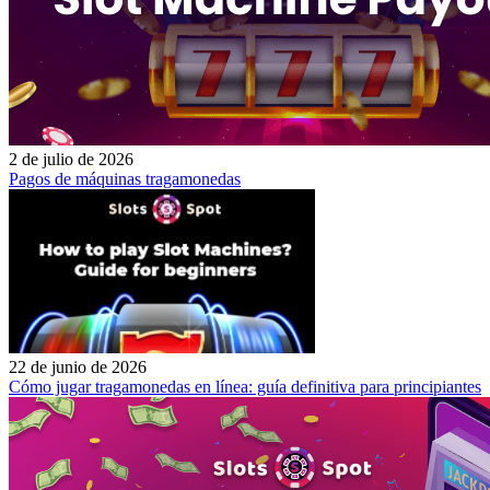
2 de julio de 2026
Pagos de máquinas tragamonedas
22 de junio de 2026
Cómo jugar tragamonedas en línea: guía definitiva para principiantes