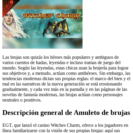
Las brujas son quizás los héroes más populares y ambiguos de
varios cuentos de hadas, leyendas e incluso tramas de juego del
mundo. Según las leyendas, estas chicas usan la brujería para lograr
sus objetivos y, a menudo, actúan como antihéroes. Sin embargo, las
tendencias modernas dictan sus propias reglas: el marco del bien y el
mal en las narrativas de la nueva generación se está erosionando
gradualmente, y cada vez más en la pantalla y en las páginas de las
novelas de fantasía modernas, las brujas actúan como personajes
neutrales o positivos.
Descripción general de Amuleto de brujas
EGT, que lanzó el casino Witches Charm, ofrece a los jugadores en
línea familiarizarse con la visión de sus propias brujas: aquí sus