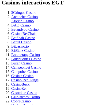
Casinos interactivos EGT
5Gringos Casino
Arcanebet Casino
Arlekin Casino
BAO Casino
Betandyou Casino
Casino BetChain
BetShah Casino
Bettilt Casino
Bitcasino.io
BitStarz Casino
Boomerang Casino
BrucePokies Casino
Buran Casino
Campeonbet Casino
Campobet Casino
Casinia Casino
Casino Red Kings
CasinoBuck
CasinoZer
Casombie Casino
ClubRiches Casino
CobraCasino