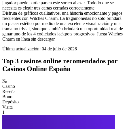
jugador puede participar en este sorteo al azar. Todo lo que se
necesita es elegir tres cartas cerradas correctamente.
Disfruta de gráficos cualitativos, una historia emocionante y pagos
frecuentes con Witches Charm. La tragamonedas no solo brindará
un placer estético por medio de una excelente visualización y una
trama no trivial, sino que también brindará una oportunidad real de
ganar uno de los 4 codiciados jackpots progresivos. Juega Witches
Charm en línea sin descargar.
Última actualización: 04 de julio de 2026
Top 3 casinos online recomendados por
Casinos Online España
№
Casino
Reseña
Bono
Depósito
Visita
1