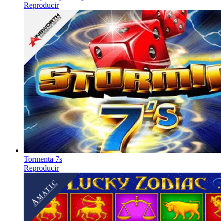
Reproducir
Tormenta 7s
Reproducir