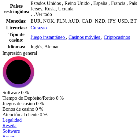
Estados Unidos , Reino Unido , España , Francia , Países
Países
Jersey, Rusia, Ucrania.
restringidos:
…Ver todo
Monedas:
EUR, NOK, PLN, AUD, CAD, NZD, JPY, USD, BT
Licencias:
Curazao
Tipo de
Juego instantáneo
,
Casinos móviles
,
Criptocasinos
casino:
0
Idiomas:
Inglés, Alemán
Calificación
Impresión general
Software
0
%
Tiempo de Depósito/Retiro
0
%
Juegos de casino
0
%
Bonos de casino
0
%
Atención al cliente
0
%
Legalidad
Reseña
Software
Bonos