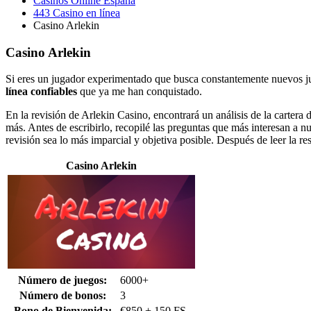
Casinos Online España
443 Casino en línea
Casino Arlekin
Casino Arlekin
Si eres un jugador experimentado que busca constantemente nuevos jueg
línea confiables
que ya me han conquistado.
En la revisión de Arlekin Casino, encontrará un análisis de la cartera
más. Antes de escribirlo, recopilé las preguntas que más interesan a nu
revisión sea lo más imparcial y objetiva posible. Después de leer la r
Casino Arlekin
Número de juegos:
6000+
Número de bonos:
3
Bono de Bienvenida:
€850 + 150 FS