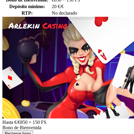
Depósito mínimo:
20 €/€
RTP:
No declarado
Hasta €/€850 + 150 FS
Bono de Bienvenida
Reclamar bono