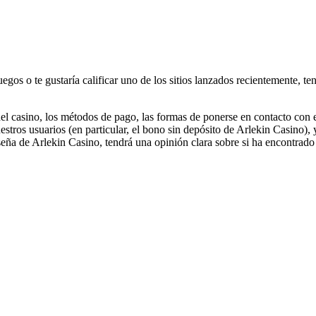
os o te gustaría calificar uno de los sitios lanzados recientemente, ten
 del casino, los métodos de pago, las formas de ponerse en contacto con 
estros usuarios (en particular, el bono sin depósito de Arlekin Casino),
eseña de Arlekin Casino, tendrá una opinión clara sobre si ha encontrado