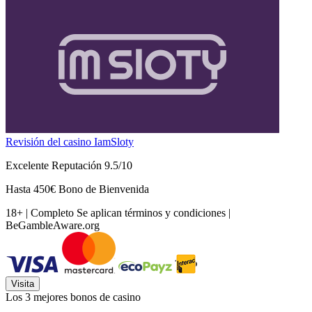
Revisión del casino IamSloty
Excelente Reputación 9.5/10
Hasta
450€ Bono de Bienvenida
18+ | Completo
Se aplican términos y condiciones
|
BeGambleAware.org
Visita
Los 3 mejores bonos de casino