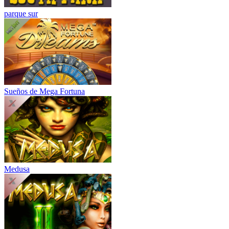
parque sur
Sueños de Mega Fortuna
Medusa