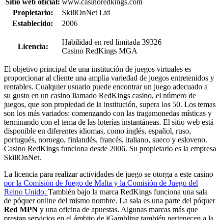
Sitio web oficial:
www.casinoredkings.com
Propietario:
SkillOnNet Ltd
Establecido:
2006
Habilidad en red limitada 39326
Licencia:
Casino RedKings MGA
El objetivo principal de una institución de juegos virtuales es
proporcionar al cliente una amplia variedad de juegos entretenidos y
rentables. Cualquier usuario puede encontrar un juego adecuado a
su gusto en un casino llamado RedKings casino, el número de
juegos, que son propiedad de la institución, supera los 50. Los temas
son los más variados: comenzando con las tragamonedas místicas y
terminando con el tema de las loterías instantáneas. El sitio web está
disponible en diferentes idiomas, como inglés, español, ruso,
portugués, noruego, finlandés, francés, italiano, sueco y esloveno.
Casino RedKings funciona desde 2006. Su propietario es la empresa
SkillOnNet.
La licencia para realizar actividades de juego se otorga a este casino
por la Comisión de Juego de Malta y la Comisión de Juego del
Reino Unido.
También bajo la marca RedKings funciona una sala
de póquer online del mismo nombre. La sala es una parte del póquer
Red MPN
y una oficina de apuestas. Algunas marcas más que
prestan servicios en el ámbito de iGambling también pertenecen a la