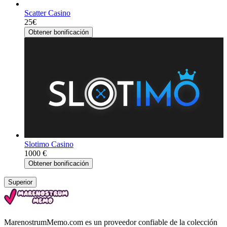
Scatter Casino
25€
Obtener bonificación
Slotimo Casino
1000 €
Obtener bonificación
Superior
MarenostrumMemo.com es un proveedor confiable de la colección