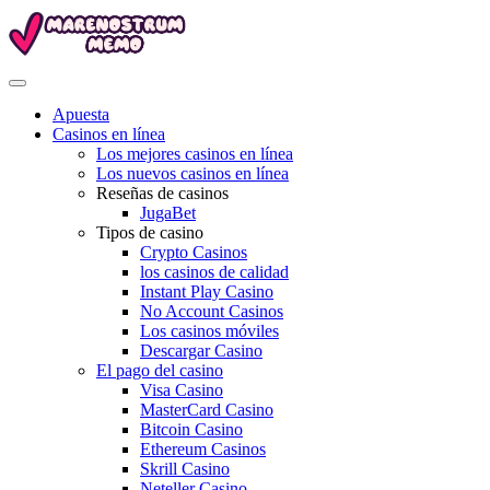
Apuesta
Casinos en línea
Los mejores casinos en línea
Los nuevos casinos en línea
Reseñas de casinos
JugaBet
Tipos de casino
Crypto Casinos
los casinos de calidad
Instant Play Casino
No Account Casinos
Los casinos móviles
Descargar Casino
El pago del casino
Visa Casino
MasterCard Casino
Bitcoin Casino
Ethereum Casinos
Skrill Casino
Neteller Casino