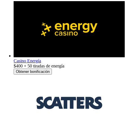
Casino Energía
$400 + 50 tiradas de energía
Obtener bonificación