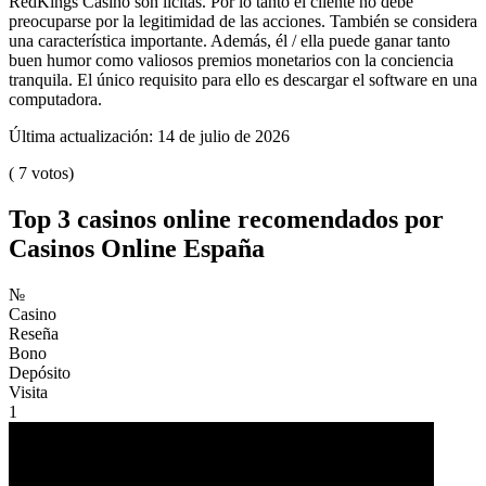
RedKings Casino son lícitas. Por lo tanto el cliente no debe
preocuparse por la legitimidad de las acciones. También se considera
una característica importante. Además, él / ella puede ganar tanto
buen humor como valiosos premios monetarios con la conciencia
tranquila. El único requisito para ello es descargar el software en una
computadora.
Última actualización: 14 de julio de 2026
(
7
votos)
Top 3 casinos online recomendados por
Casinos Online España
№
Casino
Reseña
Bono
Depósito
Visita
1