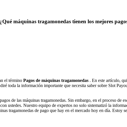
¿Qué máquinas tragamonedas tienen los mejores pago
an el término
Pagos de máquinas tragamonedas
. En este artículo, 
e diré toda la información importante que necesita saber sobre Slot Pa
pagos de las máquinas tragamonedas. Sin embargo, en el proceso de esc
 con ustedes. Nuestro equipo de expertos no solo sistematizó la informac
uinas tragamonedas de pago que hay en el mercado hoy en día. Estoy segu