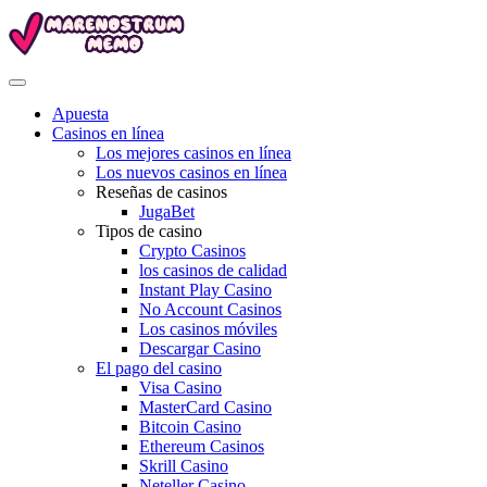
Apuesta
Casinos en línea
Los mejores casinos en línea
Los nuevos casinos en línea
Reseñas de casinos
JugaBet
Tipos de casino
Crypto Casinos
los casinos de calidad
Instant Play Casino
No Account Casinos
Los casinos móviles
Descargar Casino
El pago del casino
Visa Casino
MasterCard Casino
Bitcoin Casino
Ethereum Casinos
Skrill Casino
Neteller Casino