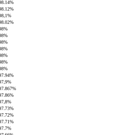
98.14%
98.12%
98,1%
98.02%
98%
98%
98%
98%
98%
98%
98%
97.94%
97,9%
97.867%
97.86%
97,8%
97.73%
97.72%
97.71%
97.7%
97,66%