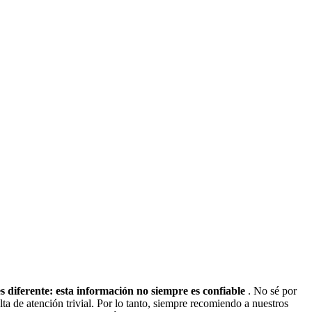
s diferente: esta información no siempre es confiable
. No sé por
lta de atención trivial. Por lo tanto, siempre recomiendo a nuestros