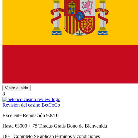
Visite el sitio
8
Revisión del casino BetCoCo
Excelente Reputación 9.8/10
Hasta
€3000 + 75 Tiradas Gratis Bono de Bienvenida
18+ | Completo
Se aplican términos y condiciones