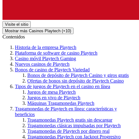
Visite el sitio
Mostrar más Casinos Playtech (+10)
Contenidos
Historia de la empresa Playtech
Plataforma de software de casino Playtech
Casino móvil Playtech Gaming
Nuevos casinos de Playtech
Bonos de casino de Playtech Variedad
Bonos de depósito de Playtech Casino y giros gratis
Ofertas de bonos sin depósito de Playtech Casino
Tipos de juegos de Playtech en el casino en línea
Juegos de mesa Playtech
Juegos en vivo de Playtech
Máquinas Tragamonedas Playtech
Tragamonedas de Playtech en línea: características y
beneficios
Tragamonedas Playtech gratis sin descargar
Tragamonedas clásicas impulsadas por Playtech
Tragamonedas de Playtech por dinero real
Tragamonedas Playtech con Jackpot Progresivo