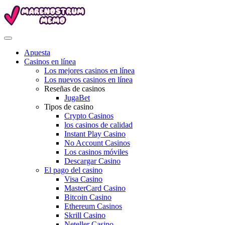
Apuesta
Casinos en línea
Los mejores casinos en línea
Los nuevos casinos en línea
Reseñas de casinos
JugaBet
Tipos de casino
Crypto Casinos
los casinos de calidad
Instant Play Casino
No Account Casinos
Los casinos móviles
Descargar Casino
El pago del casino
Visa Casino
MasterCard Casino
Bitcoin Casino
Ethereum Casinos
Skrill Casino
Neteller Casino