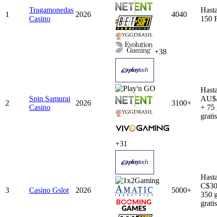
Tragamonedas
Hast
1
2026
4040
Casino
150 
+38
Hast
Spin Samurai
AU$
2
2026
3100+
Casino
+ 75 
gratis
+31
Hast
C$30
3
Casino Gslot
2026
5000+
350 g
gratis