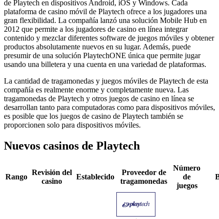
de Playtech en dispositivos Android, iOS y Windows. Cada
plataforma de casino móvil de Playtech ofrece a los jugadores una
gran flexibilidad. La compañía lanzó una solución Mobile Hub en
2012 que permite a los jugadores de casino en línea integrar
contenido y mezclar diferentes software de juegos móviles y obtener
productos absolutamente nuevos en su lugar. Además, puede
presumir de una solución PlaytechONE única que permite jugar
usando una billetera y una cuenta en una variedad de plataformas.
La cantidad de tragamonedas y juegos móviles de Playtech de esta
compañía es realmente enorme y completamente nueva. Las
tragamonedas de Playtech y otros juegos de casino en línea se
desarrollan tanto para computadoras como para dispositivos móviles,
es posible que los juegos de casino de Playtech también se
proporcionen solo para dispositivos móviles.
Nuevos casinos de Playtech
Número
Revisión del
Proveedor de
Rango
Establecido
de
casino
tragamonedas
juegos