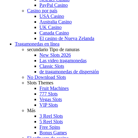
PayPal Casino
Casino por país
USA Casino
Australia Casino
UK Casino
Canada Casino
El casino de Nueva Zelanda
Tragamonedas en línea
secundario Tipo de ranuras
New Slots 2026
Las video tragamonedas
Classic Slots
de tragamonedas de dispersión
No Download Slots
Slots Themes
Fruit Machines
777 Slots
Vegas Slots
VIP Slots
Más
3 Reel Slots
5 Reel Slots
Free Spins
Bonus Games