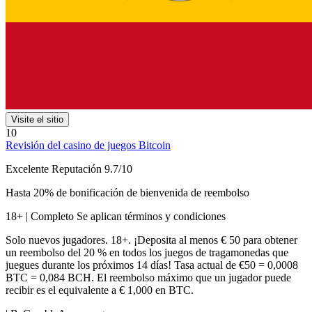
Visite el sitio
10
Revisión del casino de juegos Bitcoin
Excelente Reputación 9.7/10
Hasta
20% de bonificación de bienvenida de reembolso
18+ | Completo
Se aplican términos y condiciones
Solo nuevos jugadores. 18+. ¡Deposita al menos € 50 para obtener
un reembolso del 20 % en todos los juegos de tragamonedas que
juegues durante los próximos 14 días! Tasa actual de €50 = 0,0008
BTC = 0,084 BCH.
El reembolso máximo que un jugador puede
recibir es el equivalente a € 1,000 en BTC.