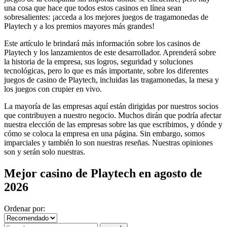
una cosa que hace que todos estos casinos en línea sean
sobresalientes: ¡acceda a los mejores juegos de tragamonedas de
Playtech y a los premios mayores más grandes!
Este artículo le brindará más información sobre los casinos de
Playtech y los lanzamientos de este desarrollador. Aprenderá sobre
la historia de la empresa, sus logros, seguridad y soluciones
tecnológicas, pero lo que es más importante, sobre los diferentes
juegos de casino de Playtech, incluidas las tragamonedas, la mesa y
los juegos con crupier en vivo.
La mayoría de las empresas aquí están dirigidas por nuestros socios
que contribuyen a nuestro negocio. Muchos dirán que podría afectar
nuestra elección de las empresas sobre las que escribimos, y dónde y
cómo se coloca la empresa en una página. Sin embargo, somos
imparciales y también lo son nuestras reseñas. Nuestras opiniones
son y serán solo nuestras.
Mejor casino de Playtech en agosto de
2026
Ordenar por: