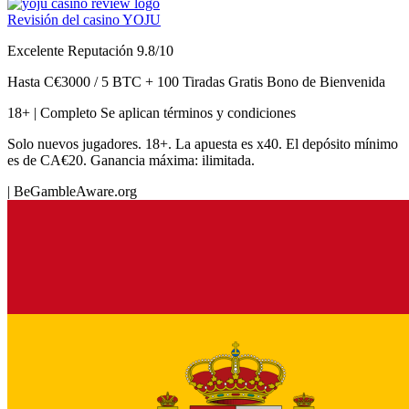
Revisión del casino YOJU
Excelente Reputación 9.8/10
Hasta
C€3000 / 5 BTC + 100 Tiradas Gratis Bono de Bienvenida
18+ | Completo
Se aplican términos y condiciones
Solo nuevos jugadores. 18+. La apuesta es x40. El depósito mínimo
es de CA€20. Ganancia máxima: ilimitada.
| BeGambleAware.org