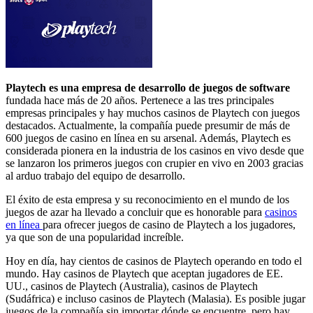
Playtech es una empresa de desarrollo de juegos de software
fundada hace más de 20 años. Pertenece a las tres principales
empresas principales y hay muchos casinos de Playtech con juegos
destacados. Actualmente, la compañía puede presumir de más de
600 juegos de casino en línea en su arsenal. Además, Playtech es
considerada pionera en la industria de los casinos en vivo desde que
se lanzaron los primeros juegos con crupier en vivo en 2003 gracias
al arduo trabajo del equipo de desarrollo.
El éxito de esta empresa y su reconocimiento en el mundo de los
juegos de azar ha llevado a concluir que es honorable para
casinos
en línea
para ofrecer juegos de casino de Playtech a los jugadores,
ya que son de una popularidad increíble.
Hoy en día, hay cientos de casinos de Playtech operando en todo el
mundo. Hay casinos de Playtech que aceptan jugadores de EE.
UU., casinos de Playtech (Australia), casinos de Playtech
(Sudáfrica) e incluso casinos de Playtech (Malasia). Es posible jugar
juegos de la compañía sin importar dónde se encuentre, pero hay