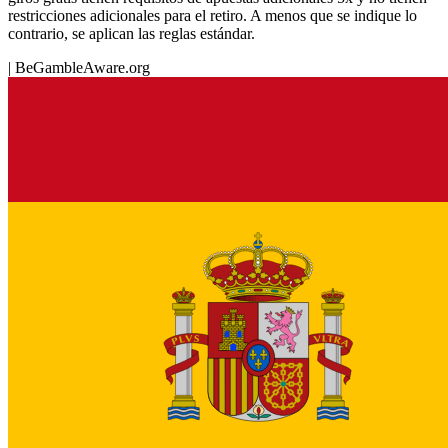
restricciones adicionales para el retiro. A menos que se indique lo
contrario, se aplican las reglas estándar.
| BeGambleAware.org