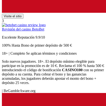
Visite el sitio
3
Revisión del casino BetoBet
Excelente Reputación 9.9/10
100% Hasta
Bono de primer depósito de 500 €
18+ | Completo
Se aplican términos y condiciones
Solo nuevos jugadores. 18+. El depósito mínimo elegible para
participar en la promoción es de 10 €. Reclama el 100 % hasta 500 €
introduciendo el código de bonificación
CASINO100
con su primer
depósito a su cuenta. Para cobrar el bono y las ganancias
acumuladas, los jugadores deberán apostar el monto del bono +
depósito 25 veces.
| BeGambleAware.org