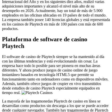
Internacional del Año y en los siguientes diez años, realizó varias
adquisiciones importantes y alcanzó el nivel más alto de su
desempeño en 2026. Actualmente, hay un total de más de 5.900
empleados en las oficinas ubicadas en 19 países de todo el mundo.
La empresa también posee 140 licencias globales y está representada
en los casinos de Playtech en más de 100 países con más de 600
productos.
Plataforma de software de casino
Playtech
El software de casino de Playtech siempre se ha mantenido al día
con las últimas tendencias y está evolucionando sin cesar. La
empresa hace todo lo posible para ser pionera en muchas áreas
diferentes. Y ahora produce juegos de casino online de juego
instantáneo basados ​​en tecnología HTML5 que permite su
funcionamiento tanto en ordenadores como en dispositivos móviles.
Además, también ofrece juegos de crupier en vivo transmitidos
desde estudios de casino Playtech especialmente equipados en
tiempo real.
La mayoría de las tragamonedas Playtech de casino en línea se
desarrollan como productos sin descarga a los que se puede acceder
desde cualquier navegador. También hay tragamonedas de Playtech