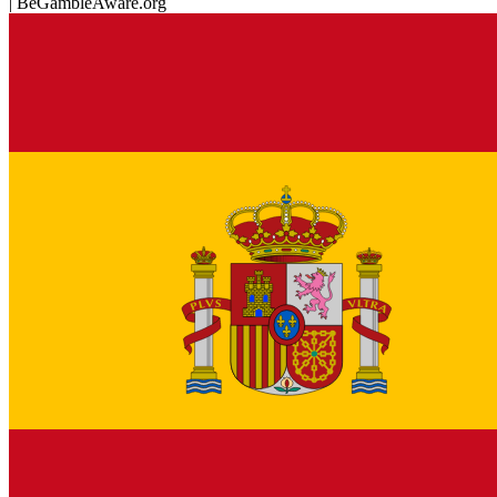
| BeGambleAware.org