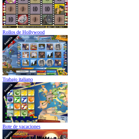
Rollos de Hollywood
Trabajo italiano
Bote de vacaciones