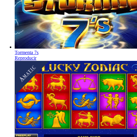
Tormenta 7s
Reproducir