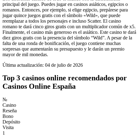
principal del juego. Puedes jugar en casinos asiáticos, egipcios o
romanos. Entonces, por ejemplo, si elige egipcio, prepárese para
jugar quince juegos gratis con el símbolo «Wild», que puede
reemplazar a todos los personajes e incluso Scatter. El casino
romano te dará cinco giros gratis con un multiplicador común de x5.
Finalmente, el casino más generoso es el asiático. Este casino te dará
diez giros gratis con la presencia del símbolo “Wild”. A pesar de la
falta de una ronda de bonificación, el juego contiene muchas
sorpresas que aumentarán su presupuesto y le darán un premio
mayor de mil monedas.
Última actualización: 04 de julio de 2026
Top 3 casinos online recomendados por
Casinos Online España
№
Casino
Reseña
Bono
Depósito
Visita
1