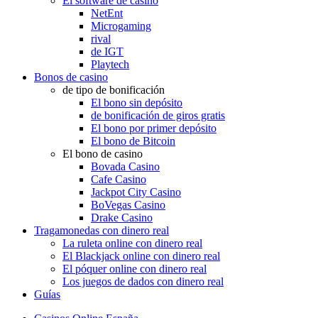
El software de casino
NetEnt
Microgaming
rival
de IGT
Playtech
Bonos de casino
de tipo de bonificación
El bono sin depósito
de bonificación de giros gratis
El bono por primer depósito
El bono de Bitcoin
El bono de casino
Bovada Casino
Cafe Casino
Jackpot City Casino
BoVegas Casino
Drake Casino
Tragamonedas con dinero real
La ruleta online con dinero real
El Blackjack online con dinero real
El póquer online con dinero real
Los juegos de dados con dinero real
Guías