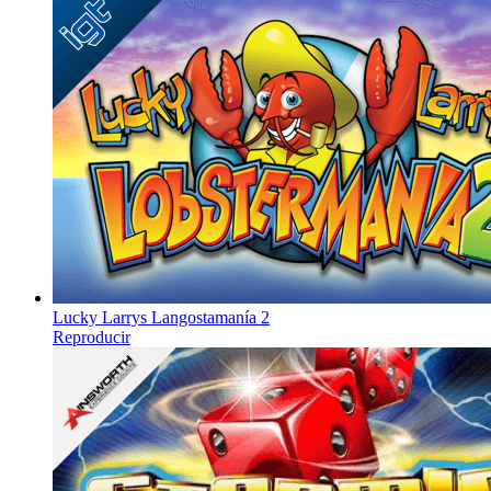
Lucky Larrys Langostamanía 2
Reproducir