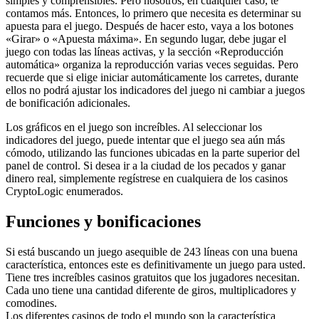
simples y comprensibles. Pero nosotros, en cualquier caso, te
contamos más. Entonces, lo primero que necesita es determinar su
apuesta para el juego. Después de hacer esto, vaya a los botones
«Girar» o «Apuesta máxima». En segundo lugar, debe jugar el
juego con todas las líneas activas, y la sección «Reproducción
automática» organiza la reproducción varias veces seguidas. Pero
recuerde que si elige iniciar automáticamente los carretes, durante
ellos no podrá ajustar los indicadores del juego ni cambiar a juegos
de bonificación adicionales.
Los gráficos en el juego son increíbles. Al seleccionar los
indicadores del juego, puede intentar que el juego sea aún más
cómodo, utilizando las funciones ubicadas en la parte superior del
panel de control. Si desea ir a la ciudad de los pecados y ganar
dinero real, simplemente regístrese en cualquiera de los casinos
CryptoLogic enumerados.
Funciones y bonificaciones
Si está buscando un juego asequible de 243 líneas con una buena
característica, entonces este es definitivamente un juego para usted.
Tiene tres increíbles casinos gratuitos que los jugadores necesitan.
Cada uno tiene una cantidad diferente de giros, multiplicadores y
comodines.
Los diferentes casinos de todo el mundo son la característica