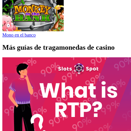
Mono en el banco
Más guías de tragamonedas de casino