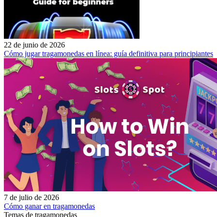
22 de junio de 2026
Cómo jugar tragamonedas en línea: guía definitiva para principiantes
7 de julio de 2026
Cómo ganar en tragamonedas
Temas de tragamonedas