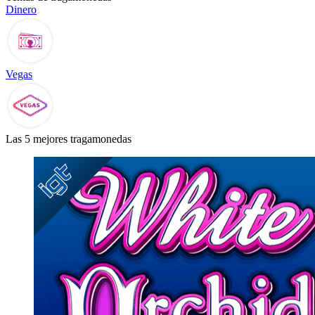
Dinero
Vegas
Las 5 mejores tragamonedas