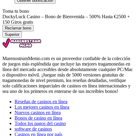
Obtener bonificación
Toma tu bono
DuckyLuck Casino – Bono de Bienvenida –
500% Hasta €2500 +
150
Giros gratis
Reclamar bono
Superior
MarenostrumMemo.com es un proveedor confiable de la colección
de juegos más espléndida que incluye las mejores tragamonedas en
línea del mercado accesibles desde absolutamente cualquier PC/Mac
o dispositivo móvil.
¡Juegue más de 5000 versiones gratuitas de
tragamonedas de nivel premium, lea reseñas detalladas, verifique
solo calificaciones imparciales de casinos en línea internacionales y
sea uno de los primeros en enterarse de sus increíbles bonos!
Reseñas de casinos en línea
Los mejores casinos en línea
Nuevos casinos en línea
Bonos de casino en línea
Todos los pagos del casino
software de casinos
Casinos en línea por país