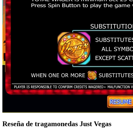
Reseña de tragamonedas Just Vegas