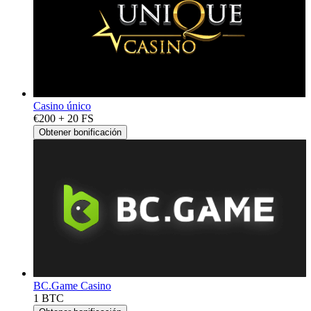
Casino único
€200 + 20 FS
Obtener bonificación
BC.Game Casino
1 BTC