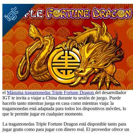
el
Máquina tragamonedas Triple Fortune Dragon
del desarrollador
IGT te invita a viajar a China durante tu sesión de juego. Puede
hacerlo tanto mientras juega en casa como mientras viaja: la
tragamonedas está adaptada para todos los dispositivos móviles, lo
que le permite jugar en cualquier momento.
La tragamonedas Triple Fortune Dragon está disponible tanto para
jugar gratis como para jugar con dinero real. El proveedor ofrece un