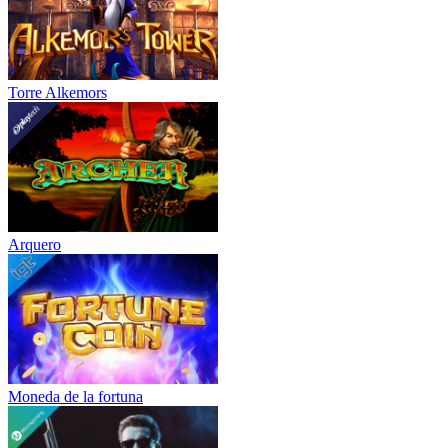
Torre Alkemors
Arquero
Moneda de la fortuna