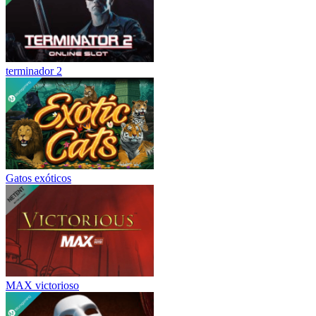
terminador 2
Gatos exóticos
MAX victorioso