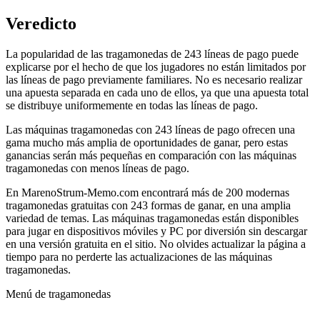
Veredicto
La popularidad de las tragamonedas de 243 líneas de pago puede
explicarse por el hecho de que los jugadores no están limitados por
las líneas de pago previamente familiares. No es necesario realizar
una apuesta separada en cada uno de ellos, ya que una apuesta total
se distribuye uniformemente en todas las líneas de pago.
Las máquinas tragamonedas con 243 líneas de pago ofrecen una
gama mucho más amplia de oportunidades de ganar, pero estas
ganancias serán más pequeñas en comparación con las máquinas
tragamonedas con menos líneas de pago.
En MarenoStrum-Memo.com encontrará más de 200 modernas
tragamonedas gratuitas con 243 formas de ganar, en una amplia
variedad de temas. Las máquinas tragamonedas están disponibles
para jugar en dispositivos móviles y PC por diversión sin descargar
en una versión gratuita en el sitio. No olvides actualizar la página a
tiempo para no perderte las actualizaciones de las máquinas
tragamonedas.
Menú de tragamonedas