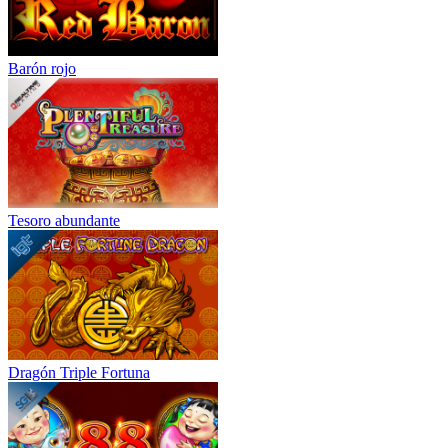
Barón rojo
Tesoro abundante
Dragón Triple Fortuna