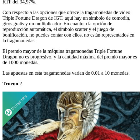
RTP del 94,97%.
Con respecto a las opciones que ofrece la tragamonedas de video
Triple Fortune Dragon de IGT, aquí hay un símbolo de comodín,
giros gratis y un multiplicador. En cuanto a la opción de
reproducción automática, el símbolo scatter y el juego de
bonificación, no puedes contar con ellos, no están representados en
la tragamonedas.
El premio mayor de la máquina tragamonedas Triple Fortune
Dragon no es progresivo, y la cantidad máxima del premio mayor es
de 1000 monedas.
Las apuestas en esta tragamonedas varían de 0.01 a 10 monedas.
Trueno 2