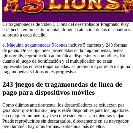
La tragamonedas de video 5 Lions del desarrollador Pragmatic Play
está hecha en un estilo oriental, donde la atención de los diseñadores
se prestó a cada detalle.
el
Máquina tragamonedas 5 leones
incluye 5 carretes y 243 formas
de ganar. De las opciones presentadas en la tragamonedas, tienes
giros gratis, reproducción automática, dispersión y comodines. En
cuanto al juego de bonificación y el multiplicador, no están
representados en esta tragamonedas. El premio mayor de la máquina
tragamonedas 5 Lions no es progresivo.
243 juegos de tragamonedas de línea de
pago para dispositivos móviles
Como dijimos anteriormente, los desarrolladores se esfuerzan por
garantizar que todos sus juegos estén disponibles para los jugadores
en cualquier momento, ya sea que estén en casa o mientras viajan.
Puede reproducirlos sin descargarlos, directamente en su navegador,
pero también hay otras formas. Hablemos más de ellos.