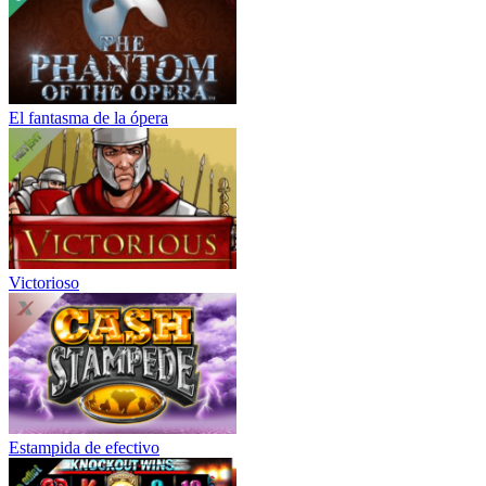
El fantasma de la ópera
Victorioso
Estampida de efectivo