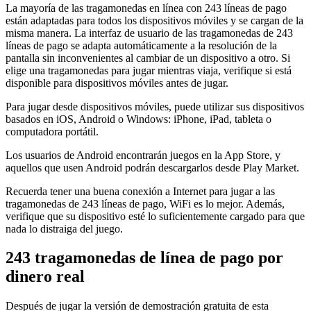
La mayoría de las tragamonedas en línea con 243 líneas de pago
están adaptadas para todos los dispositivos móviles y se cargan de la
misma manera. La interfaz de usuario de las tragamonedas de 243
líneas de pago se adapta automáticamente a la resolución de la
pantalla sin inconvenientes al cambiar de un dispositivo a otro. Si
elige una tragamonedas para jugar mientras viaja, verifique si está
disponible para dispositivos móviles antes de jugar.
Para jugar desde dispositivos móviles, puede utilizar sus dispositivos
basados ​​en iOS, Android o Windows: iPhone, iPad, tableta o
computadora portátil.
Los usuarios de Android encontrarán juegos en la App Store, y
aquellos que usen Android podrán descargarlos desde Play Market.
Recuerda tener una buena conexión a Internet para jugar a las
tragamonedas de 243 líneas de pago, WiFi es lo mejor. Además,
verifique que su dispositivo esté lo suficientemente cargado para que
nada lo distraiga del juego.
243 tragamonedas de línea de pago por
dinero real
Después de jugar la versión de demostración gratuita de esta