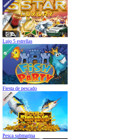
Lujo 5 estrellas
Fiesta de pescado
Pesca submarina