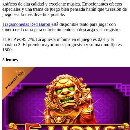
gráficos de alta calidad y excelente música. Emocionantes efectos
especiales y una trama de juego bien pensada harán que tu sesión de
juego sea lo más divertida posible.
Tragamonedas Red Baron
está disponible tanto para jugar con
dinero real como para entretenimiento sin descarga y sin registro.
El RTP es 95.7%. La apuesta mínima en el juego es 0,01 y la
máxima 2. El premio mayor no es progresivo y su máximo fijo es
1500.
5 leones