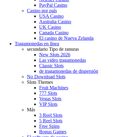
PayPal Casino
Casino por país
USA Casino
Australia Casino
UK Casino
Canada Casino
El casino de Nueva Zelanda
Tragamonedas en línea
secundario Tipo de ranuras
New Slots 2026
Las video tragamonedas
Classic Slots
de tragamonedas de dispersión
No Download Slots
Slots Themes
Fruit Machines
777 Slots
Vegas Slots
VIP Slots
Más
3 Reel Slots
5 Reel Slots
Free Spins
Bonus Games