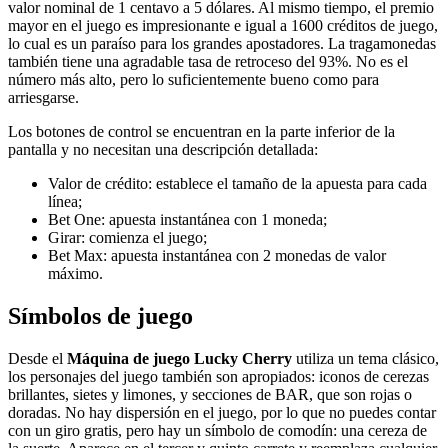
valor nominal de 1 centavo a 5 dólares. Al mismo tiempo, el premio
mayor en el juego es impresionante e igual a 1600 créditos de juego,
lo cual es un paraíso para los grandes apostadores. La tragamonedas
también tiene una agradable tasa de retroceso del 93%. No es el
número más alto, pero lo suficientemente bueno como para
arriesgarse.
Los botones de control se encuentran en la parte inferior de la
pantalla y no necesitan una descripción detallada:
Valor de crédito: establece el tamaño de la apuesta para cada
línea;
Bet One: apuesta instantánea con 1 moneda;
Girar: comienza el juego;
Bet Max: apuesta instantánea con 2 monedas de valor
máximo.
Símbolos de juego
Desde el
Máquina de juego Lucky Cherry
utiliza un tema clásico,
los personajes del juego también son apropiados: iconos de cerezas
brillantes, sietes y limones, y secciones de BAR, que son rojas o
doradas. No hay dispersión en el juego, por lo que no puedes contar
con un giro gratis, pero hay un símbolo de comodín: una cereza de