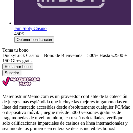
Iam Sloty Casino
450€
Obtener bonificación
Toma tu bono
DuckyLuck Casino – Bono de Bienvenida –
500% Hasta €2500 +
150
Giros gratis
Reclamar bono
Superior
MarenostrumMemo.com es un proveedor confiable de la colección
de juegos más espléndida que incluye las mejores tragamonedas en
línea del mercado accesibles desde absolutamente cualquier PC/Mac
o dispositivo móvil.
¡Juegue más de 5000 versiones gratuitas de
tragamonedas de nivel premium, lea reseñas detalladas, verifique
solo calificaciones imparciales de casinos en línea internacionales y
sea uno de los primeros en enterarse de sus increíbles bonos!