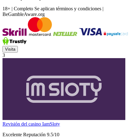
18+ | Completo
Se aplican términos y condiciones
|
BeGambleAware.org
Visita
3
Revisión del casino IamSloty
Excelente Reputación 9.5/10