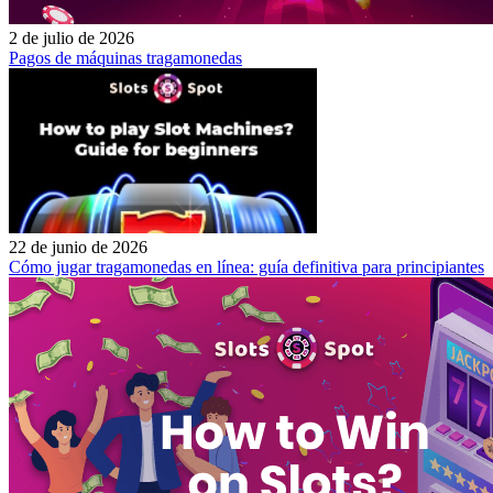
2 de julio de 2026
Pagos de máquinas tragamonedas
22 de junio de 2026
Cómo jugar tragamonedas en línea: guía definitiva para principiantes