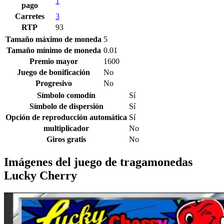
1
pago
Carretes
3
RTP
93
Tamaño máximo de moneda
5
Tamaño mínimo de moneda
0.01
Premio mayor
1600
Juego de bonificación
No
Progresivo
No
Símbolo comodín
Sí
Símbolo de dispersión
Sí
Opción de reproducción automática
Sí
multiplicador
No
Giros gratis
No
Imágenes del juego de tragamonedas
Lucky Cherry