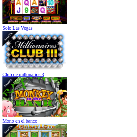
Solo Las Vegas
Club de millonarios 3
Mono en el banco