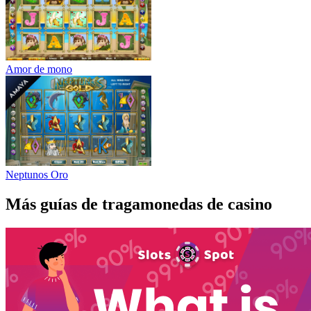
Amor de mono
Neptunos Oro
Más guías de tragamonedas de casino