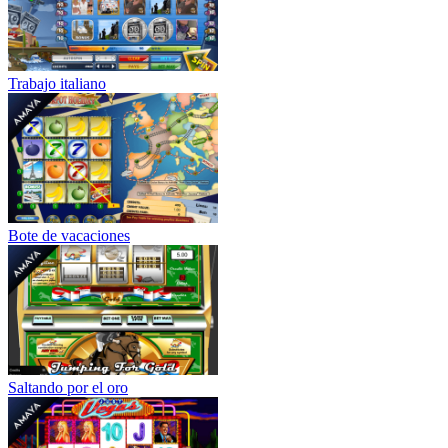
Trabajo italiano
Bote de vacaciones
Saltando por el oro