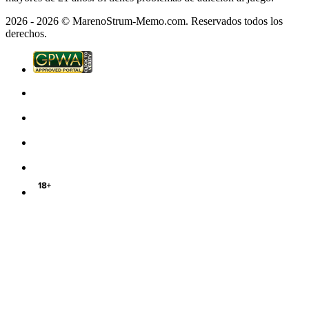
2026 - 2026 © MarenoStrum-Memo.com.
Reservados todos los
derechos.