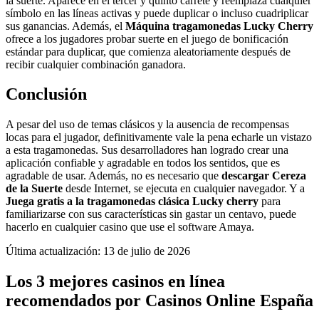
la suerte. Aparece en el tercer y quinto carrete y reemplaza cualquier
símbolo en las líneas activas y puede duplicar o incluso cuadriplicar
sus ganancias. Además, el
Máquina tragamonedas Lucky Cherry
ofrece a los jugadores probar suerte en el juego de bonificación
estándar para duplicar, que comienza aleatoriamente después de
recibir cualquier combinación ganadora.
Conclusión
A pesar del uso de temas clásicos y la ausencia de recompensas
locas para el jugador, definitivamente vale la pena echarle un vistazo
a esta tragamonedas. Sus desarrolladores han logrado crear una
aplicación confiable y agradable en todos los sentidos, que es
agradable de usar. Además, no es necesario que
descargar Cereza
de la Suerte
desde Internet, se ejecuta en cualquier navegador. Y a
Juega gratis a la tragamonedas clásica Lucky cherry
para
familiarizarse con sus características sin gastar un centavo, puede
hacerlo en cualquier casino que use el software Amaya.
Última actualización: 13 de julio de 2026
Los 3 mejores casinos en línea
recomendados por Casinos Online España