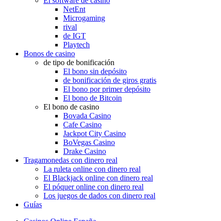
El software de casino
NetEnt
Microgaming
rival
de IGT
Playtech
Bonos de casino
de tipo de bonificación
El bono sin depósito
de bonificación de giros gratis
El bono por primer depósito
El bono de Bitcoin
El bono de casino
Bovada Casino
Cafe Casino
Jackpot City Casino
BoVegas Casino
Drake Casino
Tragamonedas con dinero real
La ruleta online con dinero real
El Blackjack online con dinero real
El póquer online con dinero real
Los juegos de dados con dinero real
Guías