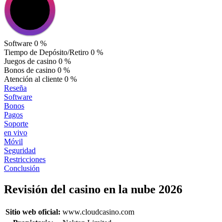
Software
0
%
Tiempo de Depósito/Retiro
0
%
Juegos de casino
0
%
Bonos de casino
0
%
Atención al cliente
0
%
Reseña
Software
Bonos
Pagos
Soporte
en vivo
Móvil
Seguridad
Restricciones
Conclusión
Revisión del casino en la nube 2026
Sitio web oficial:
www.cloudcasino.com