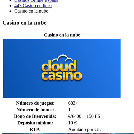
Casinos Online España
443 Casino en línea
Casino en la nube
Casino en la nube
Casino en la nube
Número de juegos:
683+
Número de bonos:
1
Bono de Bienvenida:
€/€400 + 150 FS
Depósito mínimo:
10 €
RTP:
Auditado por GLI