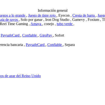
Información general
uegos a lo grande
,
Juego de tigre rojo
, Eyecon ,
Cresta de barra
,
Jueg
aja de rayos
, Solo por ganar , Iron Dog Studio , Gamevy , Foxium 
, Reel Time Gaming ,
Amaya
, conejo ,
tubo verde
.
,
PaysafeCard
,
Confiable
,
GiroPay
, Sofort
erencia bancaria ,
PaysafeCard
,
Confiable
, Separa
os de azar del Reino Unido