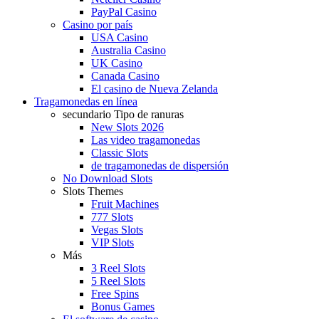
PayPal Casino
Casino por país
USA Casino
Australia Casino
UK Casino
Canada Casino
El casino de Nueva Zelanda
Tragamonedas en línea
secundario Tipo de ranuras
New Slots 2026
Las video tragamonedas
Classic Slots
de tragamonedas de dispersión
No Download Slots
Slots Themes
Fruit Machines
777 Slots
Vegas Slots
VIP Slots
Más
3 Reel Slots
5 Reel Slots
Free Spins
Bonus Games