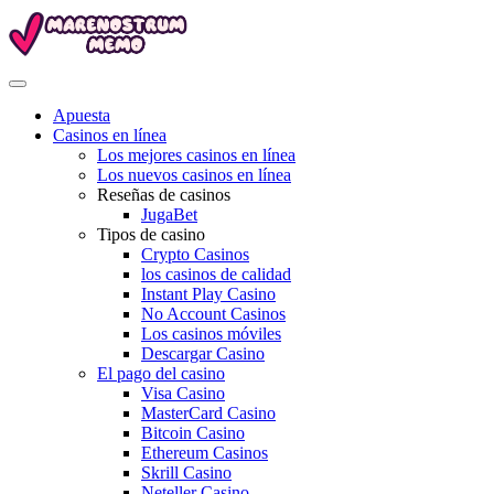
Apuesta
Casinos en línea
Los mejores casinos en línea
Los nuevos casinos en línea
Reseñas de casinos
JugaBet
Tipos de casino
Crypto Casinos
los casinos de calidad
Instant Play Casino
No Account Casinos
Los casinos móviles
Descargar Casino
El pago del casino
Visa Casino
MasterCard Casino
Bitcoin Casino
Ethereum Casinos
Skrill Casino
Neteller Casino