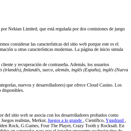
o por Nektan Limited, que está regulada por dos comisiones de juego
mos considerar las características del sitio web porque este es el
ación u otras características modernas. La página de inicio simula
l cliente y recuperación de contraseña. Además, los usuarios
lés (irlandés), finlandés, sueco, alemán, inglés (España), inglés (Nueva
categorías, nuevos y desarrolladores) que ofrece Cloud Casino. Los
o disponibles.
or del sitio web se asocia con los desarrolladores probados como
, Juegos realistas, Merkur,
Juegos a lo grande
, Científico,
Yggdrasil
,
olden Rock, G.Games, Four The Player, Crazy Tooth y Rocksalt. En
idos en categorías para que el jugador encuentre cualquier tipo de