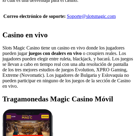
lo cual es una desventaja para el casino.
Correo electrónico de soporte:
Soporte@slotsmagic.com
Casino en vivo
Slots Magic Casino tiene un casino en vivo donde los jugadores
pueden jugar
juegos con dealers en vivo
o croupiers reales. Los
jugadores pueden elegir entre ruleta, blackjack, y bacará. Los juegos
se llevan a cabo en tiempo real con una alta resolución de pantalla
de los tres mejores estudios de juegos Evolution, XPRO Gaming,
Extreme (Novomatic). Los jugadores de Bulgaria y Eslovaquia no
pueden participar en ninguno de los juegos de la sección de Casino
en vivo.
Tragamonedas Magic Casino Móvil