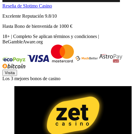
Reseña de Slotimo Casino
Excelente Reputación 9.8/10
Hasta
Bono de bienvenida de 1000 €
18+ | Completo
Se aplican términos y condiciones
|
BeGambleAware.org
Visita
Los 3 mejores bonos de casino