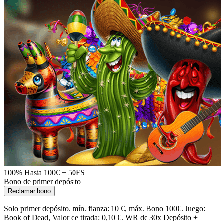
100% Hasta 100€ + 50FS
Bono de primer depósito
Reclamar bono
Solo primer depósito. mín. fianza: 10 €, máx. Bono 100€. Juego:
Book of Dead, Valor de tirada: 0,10 €. WR de 30x Depósito +