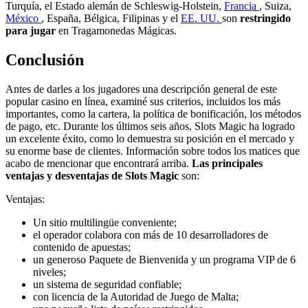
Turquía, el Estado alemán de Schleswig-Holstein,
Francia
, Suiza,
México
, España, Bélgica, Filipinas y el
EE. UU.
son
restringido
para jugar
en Tragamonedas Mágicas.
Conclusión
Antes de darles a los jugadores una descripción general de este
popular casino en línea, examiné sus criterios, incluidos los más
importantes, como la cartera, la política de bonificación, los métodos
de pago, etc. Durante los últimos seis años, Slots Magic ha logrado
un excelente éxito, como lo demuestra su posición en el mercado y
su enorme base de clientes. Información sobre todos los matices que
acabo de mencionar que encontrará arriba.
Las principales
ventajas y desventajas de Slots Magic
son:
Ventajas:
Un sitio multilingüe conveniente;
el operador colabora con más de 10 desarrolladores de
contenido de apuestas;
un generoso Paquete de Bienvenida y un programa VIP de 6
niveles;
un sistema de seguridad confiable;
con licencia de la Autoridad de Juego de Malta;