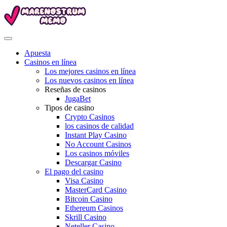
Apuesta
Casinos en línea
Los mejores casinos en línea
Los nuevos casinos en línea
Reseñas de casinos
JugaBet
Tipos de casino
Crypto Casinos
los casinos de calidad
Instant Play Casino
No Account Casinos
Los casinos móviles
Descargar Casino
El pago del casino
Visa Casino
MasterCard Casino
Bitcoin Casino
Ethereum Casinos
Skrill Casino
Neteller Casino