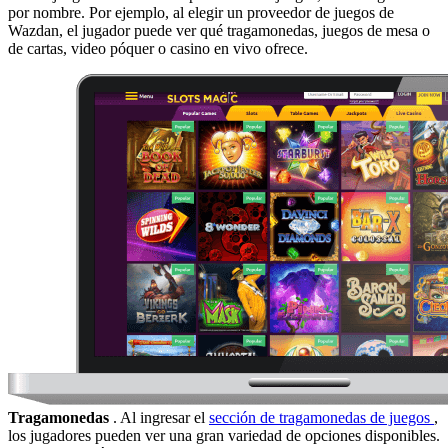
por nombre. Por ejemplo, al elegir un proveedor de juegos de
Wazdan, el jugador puede ver qué tragamonedas, juegos de mesa o
de cartas, video póquer o casino en vivo ofrece.
Tragamonedas
. Al ingresar el
sección de tragamonedas de juegos
,
los jugadores pueden ver una gran variedad de opciones disponibles.