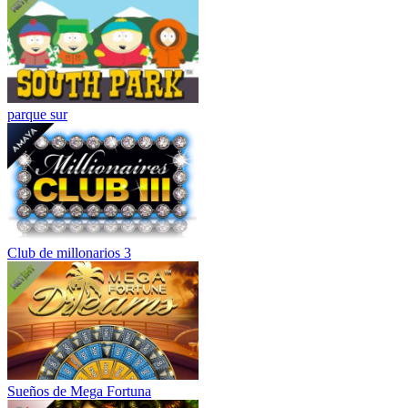
parque sur
Club de millonarios 3
Sueños de Mega Fortuna