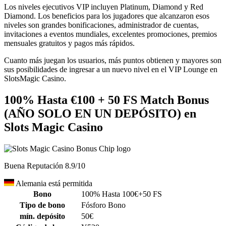
Los niveles ejecutivos VIP incluyen Platinum, Diamond y Red
Diamond. Los beneficios para los jugadores que alcanzaron esos
niveles son grandes bonificaciones, administrador de cuentas,
invitaciones a eventos mundiales, excelentes promociones, premios
mensuales gratuitos y pagos más rápidos.
Cuanto más juegan los usuarios, más puntos obtienen y mayores son
sus posibilidades de ingresar a un nuevo nivel en el VIP Lounge en
SlotsMagic Casino.
100% Hasta €100 + 50 FS Match Bonus
(AÑO SOLO EN UN DEPÓSITO) en
Slots Magic Casino
Buena Reputación 8.9/10
Alemania está permitida
Bono
100% Hasta 100€+50 FS
Tipo de bono
Fósforo Bono
mín. depósito
50€