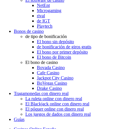
El software de casino
NetEnt
Microgaming
rival
de IGT
Playtech
Bonos de casino
de tipo de bonificación
El bono sin depósito
de bonificación de giros gratis
El bono por primer depósito
El bono de Bitcoin
El bono de casino
Bovada Casino
Cafe Casino
Jackpot City Casino
BoVegas Casino
Drake Casino
Tragamonedas con dinero real
La ruleta online con dinero real
El Blackjack online con dinero real
El póquer online con dinero real
Los juegos de dados con dinero real
Guías