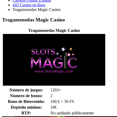
Casinos Online España
443 Casino en línea
Tragamonedas Magic Casino
Tragamonedas Magic Casino
Tragamonedas Magic Casino
Número de juegos:
1293+
Número de bonos:
2
Bono de Bienvenida:
100 € + 50 FS
Depósito mínimo:
10€
RTP:
No auditado públicamente