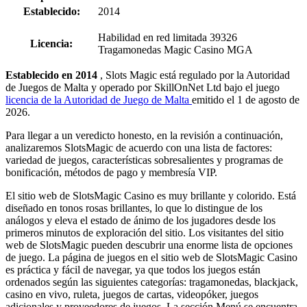
Establecido:
2014
Habilidad en red limitada 39326
Licencia:
Tragamonedas Magic Casino MGA
Establecido en 2014
, Slots Magic está regulado por la Autoridad
de Juegos de Malta y operado por SkillOnNet Ltd bajo el juego
licencia de la Autoridad de Juego de Malta
emitido el 1 de agosto de
2026.
Para llegar a un veredicto honesto, en la revisión a continuación,
analizaremos SlotsMagic de acuerdo con una lista de factores:
variedad de juegos, características sobresalientes y programas de
bonificación, métodos de pago y membresía VIP.
El sitio web de SlotsMagic Casino es muy brillante y colorido. Está
diseñado en tonos rosas brillantes, lo que lo distingue de los
análogos y eleva el estado de ánimo de los jugadores desde los
primeros minutos de exploración del sitio. Los visitantes del sitio
web de SlotsMagic pueden descubrir una enorme lista de opciones
de juego. La página de juegos en el sitio web de SlotsMagic Casino
es práctica y fácil de navegar, ya que todos los juegos están
ordenados según las siguientes categorías: tragamonedas, blackjack,
casino en vivo, ruleta, juegos de cartas, videopóker, juegos
adicionales y proveedores de juegos. La sección Menú se encuentra