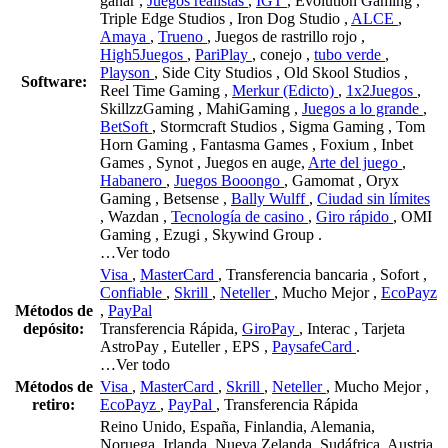
ganar ,
Juegos realistas
,
IGT
, Evolution Gaming ,
Triple Edge Studios , Iron Dog Studio ,
ALCE
,
Amaya
,
Trueno
, Juegos de rastrillo rojo ,
High5Juegos
,
PariPlay
, conejo ,
tubo verde
,
Playson
, Side City Studios , Old Skool Studios ,
Software:
Reel Time Gaming ,
Merkur (Edicto)
,
1x2Juegos
,
SkillzzGaming , MahiGaming ,
Juegos a lo grande
,
BetSoft
, Stormcraft Studios , Sigma Gaming , Tom
Horn Gaming , Fantasma Games , Foxium , Inbet
Games , Synot , Juegos en auge,
Arte del juego
,
Habanero
,
Juegos Booongo
, Gamomat , Oryx
Gaming , Betsense ,
Bally Wulff
,
Ciudad sin límites
, Wazdan ,
Tecnología de casino
,
Giro rápido
, OMI
Gaming , Ezugi , Skywind Group .
…Ver todo
Visa
,
MasterCard
, Transferencia bancaria , Sofort ,
Confiable
,
Skrill
,
Neteller
, Mucho Mejor ,
EcoPayz
Métodos de
,
PayPal
depósito:
Transferencia Rápida,
GiroPay
, Interac , Tarjeta
AstroPay , Euteller , EPS ,
PaysafeCard
.
…Ver todo
Métodos de
Visa
,
MasterCard
,
Skrill
,
Neteller
, Mucho Mejor ,
retiro:
EcoPayz
,
PayPal
, Transferencia Rápida
Reino Unido, España, Finlandia, Alemania,
Noruega, Irlanda, Nueva Zelanda, Sudáfrica, Austria,