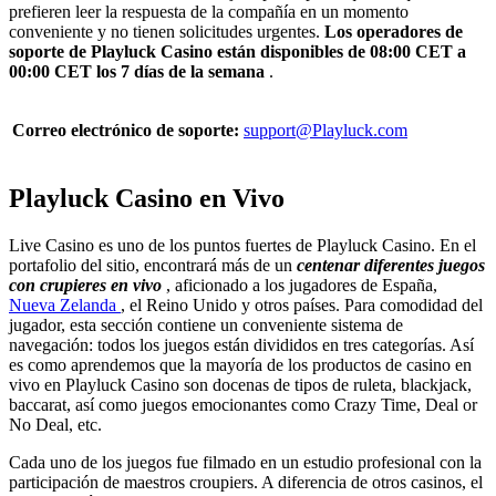
prefieren leer la respuesta de la compañía en un momento
conveniente y no tienen solicitudes urgentes.
Los operadores de
soporte de Playluck Casino están disponibles de 08:00 CET a
00:00 CET los 7 días de la semana
.
Correo electrónico de soporte:
support@Playluck.com
Playluck Casino en Vivo
Live Casino es uno de los puntos fuertes de Playluck Casino. En el
portafolio del sitio, encontrará más de un
centenar diferentes juegos
con crupieres en vivo
, aficionado a los jugadores de España,
Nueva Zelanda
, el Reino Unido y otros países. Para comodidad del
jugador, esta sección contiene un conveniente sistema de
navegación: todos los juegos están divididos en tres categorías. Así
es como aprendemos que la mayoría de los productos de casino en
vivo en Playluck Casino son docenas de tipos de ruleta, blackjack,
baccarat, así como juegos emocionantes como Crazy Time, Deal or
No Deal, etc.
Cada uno de los juegos fue filmado en un estudio profesional con la
participación de maestros croupiers. A diferencia de otros casinos, el