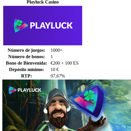
Playluck Casino
Número de juegos:
1000+
Número de bonos:
1
Bono de Bienvenida:
€200 + 100 ES
Depósito mínimo:
10 €
RTP:
97,67%