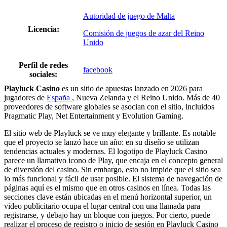
Autoridad de juego de Malta
Licencia:
Comisión de juegos de azar del Reino
Unido
Perfil de redes
facebook
sociales:
Playluck Casino
es un sitio de apuestas lanzado en 2026 para
jugadores de
España
, Nueva Zelanda y el Reino Unido. Más de 40
proveedores de software globales se asocian con el sitio, incluidos
Pragmatic Play, Net Entertainment y Evolution Gaming.
El sitio web de Playluck se ve muy elegante y brillante. Es notable
que el proyecto se lanzó hace un año: en su diseño se utilizan
tendencias actuales y modernas. El logotipo de Playluck Casino
parece un llamativo icono de Play, que encaja en el concepto general
de diversión del casino. Sin embargo, esto no impide que el sitio sea
lo más funcional y fácil de usar posible. El sistema de navegación de
páginas aquí es el mismo que en otros casinos en línea. Todas las
secciones clave están ubicadas en el menú horizontal superior, un
video publicitario ocupa el lugar central con una llamada para
registrarse, y debajo hay un bloque con juegos. Por cierto, puede
realizar el proceso de registro o inicio de sesión en Playluck Casino