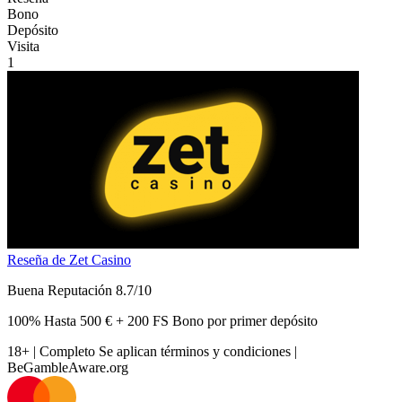
Bono
Depósito
Visita
1
Reseña de Zet Casino
Buena Reputación 8.7/10
100% Hasta
500 € + 200 FS Bono por primer depósito
18+ | Completo
Se aplican términos y condiciones
|
BeGambleAware.org