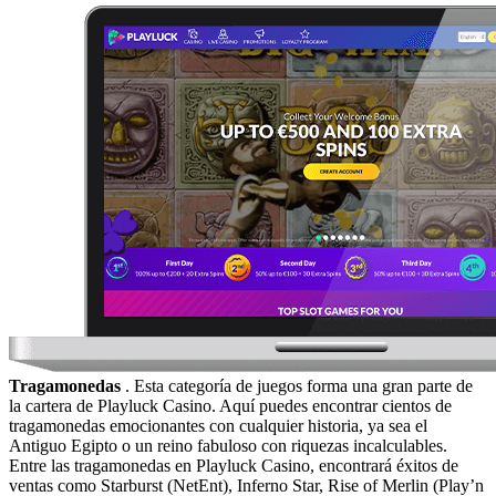
Tragamonedas
. Esta categoría de juegos forma una gran parte de
la cartera de Playluck Casino. Aquí puedes encontrar cientos de
tragamonedas emocionantes con cualquier historia, ya sea el
Antiguo Egipto o un reino fabuloso con riquezas incalculables.
Entre las tragamonedas en Playluck Casino, encontrará éxitos de
ventas como Starburst (NetEnt), Inferno Star, Rise of Merlin (Play’n