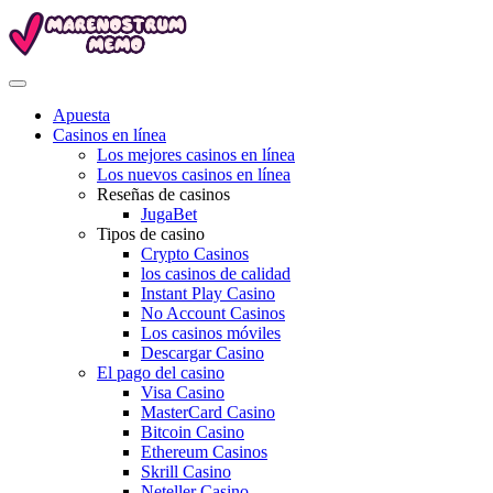
Apuesta
Casinos en línea
Los mejores casinos en línea
Los nuevos casinos en línea
Reseñas de casinos
JugaBet
Tipos de casino
Crypto Casinos
los casinos de calidad
Instant Play Casino
No Account Casinos
Los casinos móviles
Descargar Casino
El pago del casino
Visa Casino
MasterCard Casino
Bitcoin Casino
Ethereum Casinos
Skrill Casino
Neteller Casino