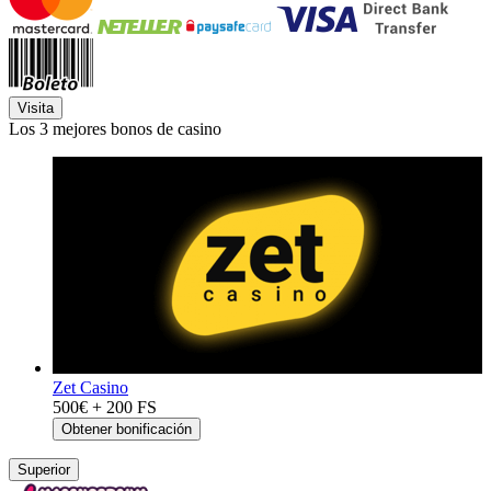
Visita
Los 3 mejores bonos de casino
Zet Casino
500€ + 200 FS
Obtener bonificación
Superior