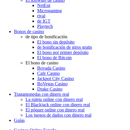
El software de casino
NetEnt
Microgaming
rival
de IGT
Playtech
Bonos de casino
de tipo de bonificación
El bono sin depósito
de bonificación de giros gratis
El bono por primer depósito
El bono de Bitcoin
El bono de casino
Bovada Casino
Cafe Casino
Jackpot City Casino
BoVegas Casino
Drake Casino
Tragamonedas con dinero real
La ruleta online con dinero real
El Blackjack online con dinero real
El póquer online con dinero real
Los juegos de dados con dinero real
Guías