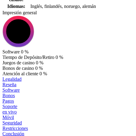
0
Idiomas:
Inglés, finlandés, noruego, alemán
Calificación
Impresión general
Software
0
%
Tiempo de Depósito/Retiro
0
%
Juegos de casino
0
%
Bonos de casino
0
%
Atención al cliente
0
%
Legalidad
Reseña
Software
Bonos
Pagos
Soporte
en vivo
Móvil
Seguridad
Restricciones
Conclusión