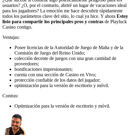
usuarios? ¿O, por el contrario, abriré un lugar de vacaciones ideal
para los jugadores? La emoción me hace descubrir rápidamente
todos los parámetros clave del sitio, lo cual ya hice. Y ahora
Estoy
listo para compartir los principales pros y contras
de Playluck
Casino contigo.
Ventajas:
Posee licencias de la Autoridad de Juego de Malta y de la
Comisión de Juego del Reino Unido;
colección decente de juegos con una gran cantidad de
proveedores;
bonificaciones impresionantes;
cuenta con una sección de Casino en Vivo;
protección confiable de los datos del jugador;
optimización para la versión de escritorio y móvil.
Contras:
Optimización para la versión de escritorio y móvil.