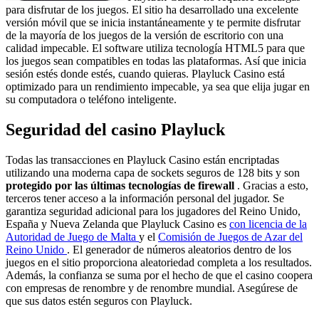
para disfrutar de los juegos. El sitio ha desarrollado una excelente
versión móvil que se inicia instantáneamente y te permite disfrutar
de la mayoría de los juegos de la versión de escritorio con una
calidad impecable. El software utiliza tecnología HTML5 para que
los juegos sean compatibles en todas las plataformas. Así que inicia
sesión estés donde estés, cuando quieras. Playluck Casino está
optimizado para un rendimiento impecable, ya sea que elija jugar en
su computadora o teléfono inteligente.
Seguridad del casino Playluck
Todas las transacciones en Playluck Casino están encriptadas
utilizando una moderna capa de sockets seguros de 128 bits y son
protegido por las últimas tecnologías de firewall
. Gracias a esto,
terceros tener acceso a la información personal del jugador. Se
garantiza seguridad adicional para los jugadores del Reino Unido,
España y Nueva Zelanda que Playluck Casino es
con licencia de la
Autoridad de Juego de Malta
y el
Comisión de Juegos de Azar del
Reino Unido
. El generador de números aleatorios dentro de los
juegos en el sitio proporciona aleatoriedad completa a los resultados.
Además, la confianza se suma por el hecho de que el casino coopera
con empresas de renombre y de renombre mundial. Asegúrese de
que sus datos estén seguros con Playluck.