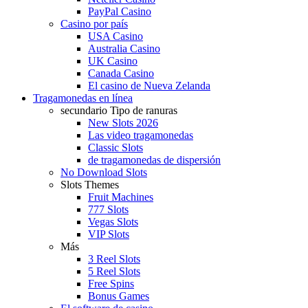
PayPal Casino
Casino por país
USA Casino
Australia Casino
UK Casino
Canada Casino
El casino de Nueva Zelanda
Tragamonedas en línea
secundario Tipo de ranuras
New Slots 2026
Las video tragamonedas
Classic Slots
de tragamonedas de dispersión
No Download Slots
Slots Themes
Fruit Machines
777 Slots
Vegas Slots
VIP Slots
Más
3 Reel Slots
5 Reel Slots
Free Spins
Bonus Games