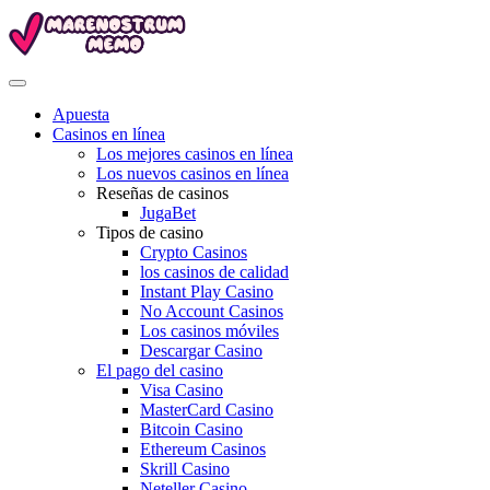
Apuesta
Casinos en línea
Los mejores casinos en línea
Los nuevos casinos en línea
Reseñas de casinos
JugaBet
Tipos de casino
Crypto Casinos
los casinos de calidad
Instant Play Casino
No Account Casinos
Los casinos móviles
Descargar Casino
El pago del casino
Visa Casino
MasterCard Casino
Bitcoin Casino
Ethereum Casinos
Skrill Casino
Neteller Casino