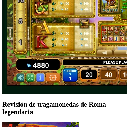
Revisión de tragamonedas de Roma
legendaria