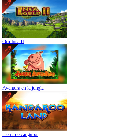
Oro Inca II
Aventura en la jungla
Tierra de canguros