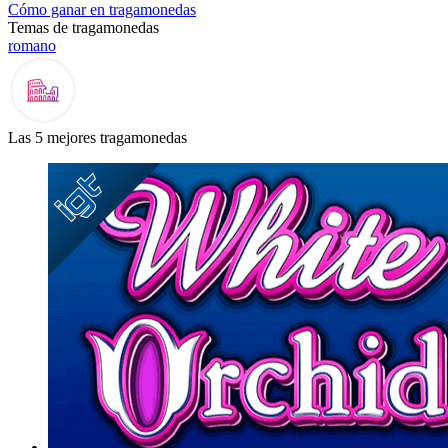
Cómo ganar en tragamonedas
Temas de tragamonedas
romano
Las 5 mejores tragamonedas