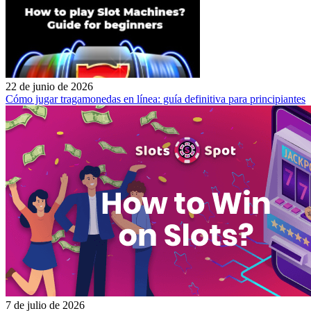
22 de junio de 2026
Cómo jugar tragamonedas en línea: guía definitiva para principiantes
7 de julio de 2026