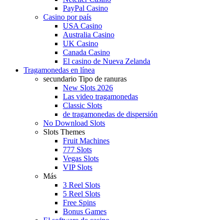
PayPal Casino
Casino por país
USA Casino
Australia Casino
UK Casino
Canada Casino
El casino de Nueva Zelanda
Tragamonedas en línea
secundario Tipo de ranuras
New Slots 2026
Las video tragamonedas
Classic Slots
de tragamonedas de dispersión
No Download Slots
Slots Themes
Fruit Machines
777 Slots
Vegas Slots
VIP Slots
Más
3 Reel Slots
5 Reel Slots
Free Spins
Bonus Games