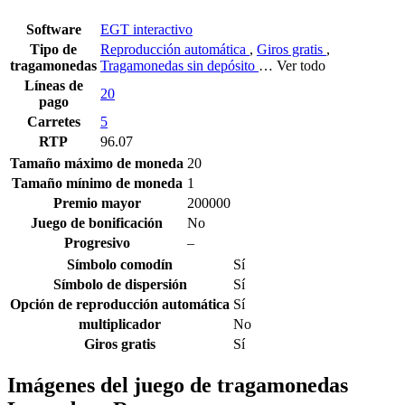
Software
EGT interactivo
Tipo de
Reproducción automática
,
Giros gratis
,
tragamonedas
Tragamonedas sin depósito
… Ver todo
Líneas de
20
pago
Carretes
5
RTP
96.07
Tamaño máximo de moneda
20
Tamaño mínimo de moneda
1
Premio mayor
200000
Juego de bonificación
No
Progresivo
–
Símbolo comodín
Sí
Símbolo de dispersión
Sí
Opción de reproducción automática
Sí
multiplicador
No
Giros gratis
Sí
Imágenes del juego de tragamonedas