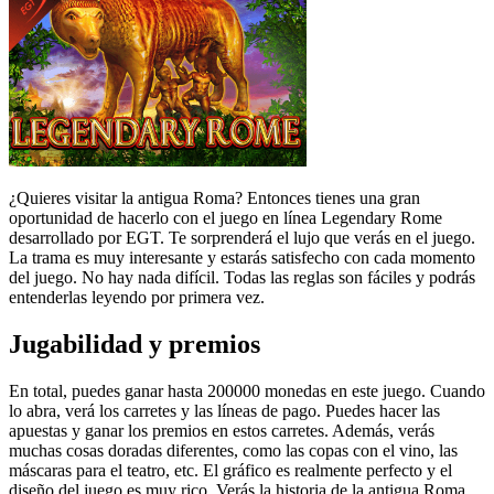
¿Quieres visitar la antigua Roma? Entonces tienes una gran
oportunidad de hacerlo con el juego en línea Legendary Rome
desarrollado por EGT. Te sorprenderá el lujo que verás en el juego.
La trama es muy interesante y estarás satisfecho con cada momento
del juego. No hay nada difícil. Todas las reglas son fáciles y podrás
entenderlas leyendo por primera vez.
Jugabilidad y premios
En total, puedes ganar hasta 200000 monedas en este juego. Cuando
lo abra, verá los carretes y las líneas de pago. Puedes hacer las
apuestas y ganar los premios en estos carretes. Además, verás
muchas cosas doradas diferentes, como las copas con el vino, las
máscaras para el teatro, etc. El gráfico es realmente perfecto y el
diseño del juego es muy rico. Verás la historia de la antigua Roma