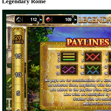
Legendary Rome