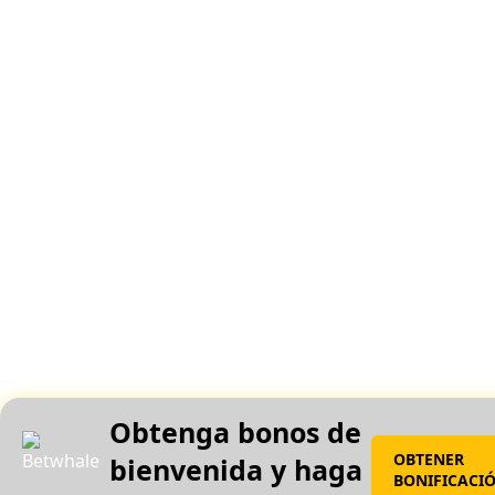
Obtenga bonos de
OBTENER
bienvenida y haga
BONIFICACI