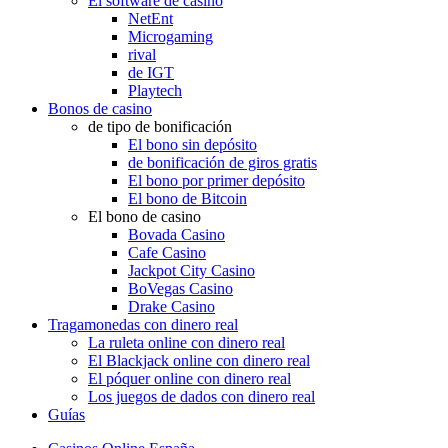
El software de casino
NetEnt
Microgaming
rival
de IGT
Playtech
Bonos de casino
de tipo de bonificación
El bono sin depósito
de bonificación de giros gratis
El bono por primer depósito
El bono de Bitcoin
El bono de casino
Bovada Casino
Cafe Casino
Jackpot City Casino
BoVegas Casino
Drake Casino
Tragamonedas con dinero real
La ruleta online con dinero real
El Blackjack online con dinero real
El póquer online con dinero real
Los juegos de dados con dinero real
Guías