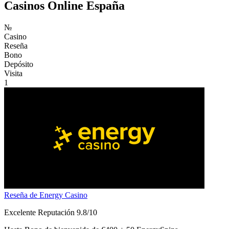
Casinos Online España
№
Casino
Reseña
Bono
Depósito
Visita
1
Reseña de Energy Casino
Excelente Reputación 9.8/10