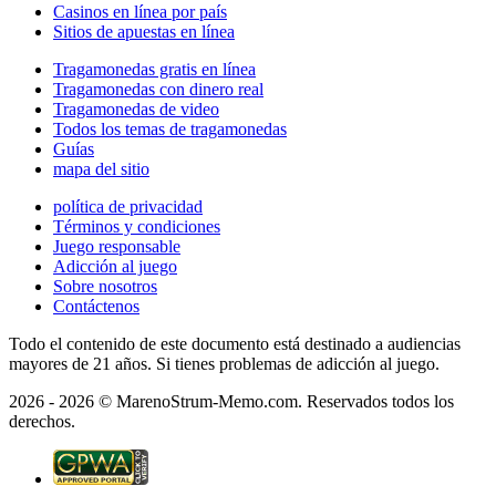
Casinos en línea por país
Sitios de apuestas en línea
Tragamonedas gratis en línea
Tragamonedas con dinero real
Tragamonedas de video
Todos los temas de tragamonedas
Guías
mapa del sitio
política de privacidad
Términos y condiciones
Juego responsable
Adicción al juego
Sobre nosotros
Contáctenos
Todo el contenido de este documento está destinado a audiencias
mayores de 21 años.
Si tienes problemas de adicción al juego.
2026 - 2026 © MarenoStrum-Memo.com.
Reservados todos los
derechos.