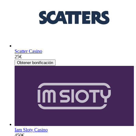
Scatter Casino
25€
Obtener bonificación
Iam Sloty Casino
450€