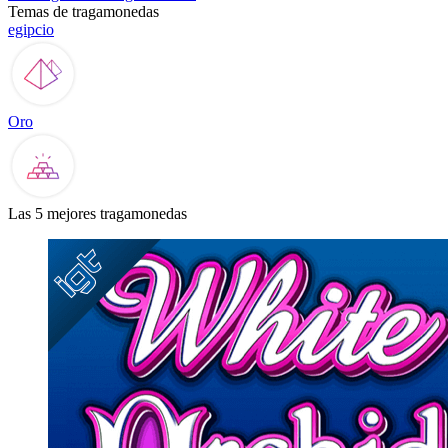
Temas de tragamonedas
egipcio
Oro
Las 5 mejores tragamonedas