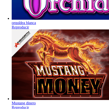
orquídea blanca
Reproducir
Mustang dinero
Reproducir