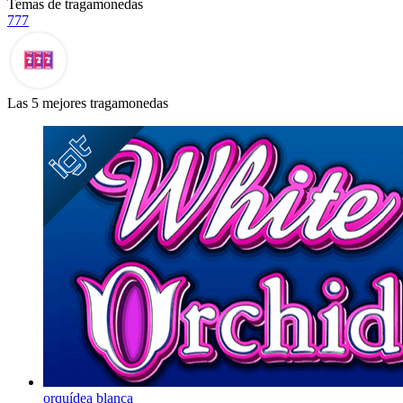
Temas de tragamonedas
777
Las 5 mejores tragamonedas
orquídea blanca