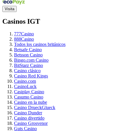
Visita
Casinos IGT
777Casino
888Casino
Todos los casinos británicos
Betsafe Casino
Betsson Casino
Bingo.com Casino
BitStarz Casino
Casino clásico
Casino Red Kings
Casino.com
CasinoLuck
Casiplay Casino
Casumo Casino
Casino en la nube
Casino DrueckGlueck
Casino Dunder
Casino divertido
Casino Grosvenor
Guts Casino