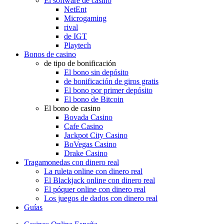
El software de casino
NetEnt
Microgaming
rival
de IGT
Playtech
Bonos de casino
de tipo de bonificación
El bono sin depósito
de bonificación de giros gratis
El bono por primer depósito
El bono de Bitcoin
El bono de casino
Bovada Casino
Cafe Casino
Jackpot City Casino
BoVegas Casino
Drake Casino
Tragamonedas con dinero real
La ruleta online con dinero real
El Blackjack online con dinero real
El póquer online con dinero real
Los juegos de dados con dinero real
Guías