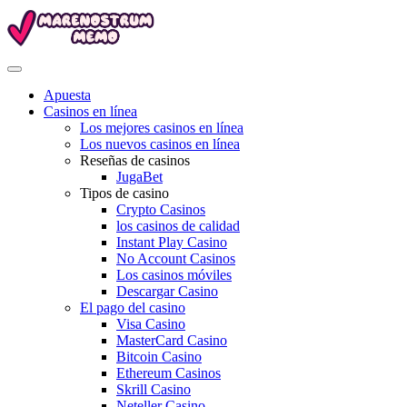
Apuesta
Casinos en línea
Los mejores casinos en línea
Los nuevos casinos en línea
Reseñas de casinos
JugaBet
Tipos de casino
Crypto Casinos
los casinos de calidad
Instant Play Casino
No Account Casinos
Los casinos móviles
Descargar Casino
El pago del casino
Visa Casino
MasterCard Casino
Bitcoin Casino
Ethereum Casinos
Skrill Casino
Neteller Casino