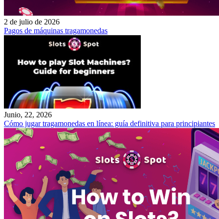
2 de julio de 2026
Pagos de máquinas tragamonedas
Junio, 22, 2026
Cómo jugar tragamonedas en línea: guía definitiva para principiantes