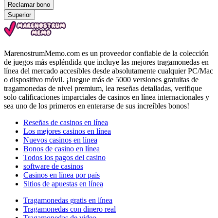
Reclamar bono
Superior
MarenostrumMemo.com es un proveedor confiable de la colección
de juegos más espléndida que incluye las mejores tragamonedas en
línea del mercado accesibles desde absolutamente cualquier PC/Mac
o dispositivo móvil.
¡Juegue más de 5000 versiones gratuitas de
tragamonedas de nivel premium, lea reseñas detalladas, verifique
solo calificaciones imparciales de casinos en línea internacionales y
sea uno de los primeros en enterarse de sus increíbles bonos!
Reseñas de casinos en línea
Los mejores casinos en línea
Nuevos casinos en línea
Bonos de casino en línea
Todos los pagos del casino
software de casinos
Casinos en línea por país
Sitios de apuestas en línea
Tragamonedas gratis en línea
Tragamonedas con dinero real
Tragamonedas de video