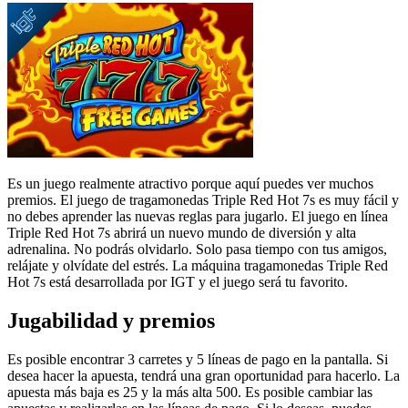
Es un juego realmente atractivo porque aquí puedes ver muchos
premios. El juego de tragamonedas Triple Red Hot 7s es muy fácil y
no debes aprender las nuevas reglas para jugarlo. El juego en línea
Triple Red Hot 7s abrirá un nuevo mundo de diversión y alta
adrenalina. No podrás olvidarlo. Solo pasa tiempo con tus amigos,
relájate y olvídate del estrés. La máquina tragamonedas Triple Red
Hot 7s está desarrollada por IGT y el juego será tu favorito.
Jugabilidad y premios
Es posible encontrar 3 carretes y 5 líneas de pago en la pantalla. Si
desea hacer la apuesta, tendrá una gran oportunidad para hacerlo. La
apuesta más baja es 25 y la más alta 500. Es posible cambiar las