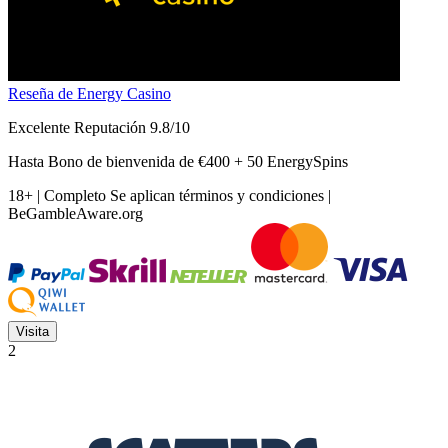
Reseña de Energy Casino
Excelente Reputación 9.8/10
Hasta
Bono de bienvenida de €400 + 50 EnergySpins
18+ | Completo
Se aplican términos y condiciones
|
BeGambleAware.org
Visita
2