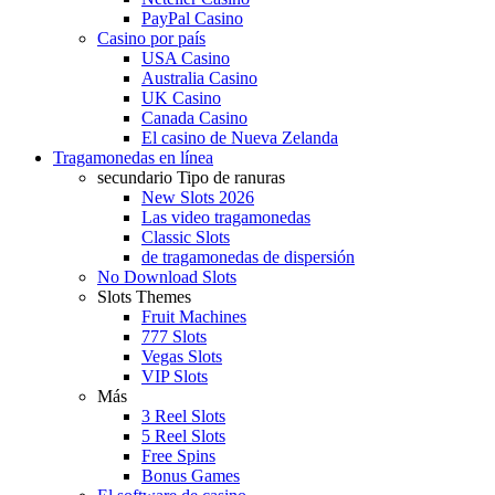
PayPal Casino
Casino por país
USA Casino
Australia Casino
UK Casino
Canada Casino
El casino de Nueva Zelanda
Tragamonedas en línea
secundario Tipo de ranuras
New Slots 2026
Las video tragamonedas
Classic Slots
de tragamonedas de dispersión
No Download Slots
Slots Themes
Fruit Machines
777 Slots
Vegas Slots
VIP Slots
Más
3 Reel Slots
5 Reel Slots
Free Spins
Bonus Games