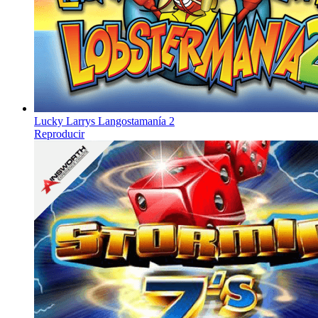
Lucky Larrys Langostamanía 2
Reproducir