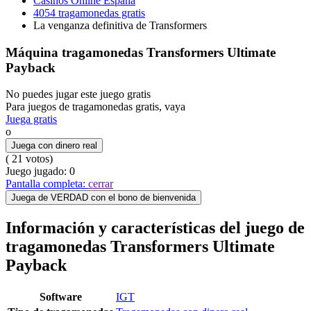
Casinos Online España
4054 tragamonedas gratis
La venganza definitiva de Transformers
Máquina tragamonedas Transformers Ultimate
Payback
No puedes jugar este juego gratis
Para juegos de tragamonedas gratis, vaya
Juega gratis
o
Juega con dinero real
(
21
votos)
Juego jugado:
0
Pantalla completa:
cerrar
Juega de VERDAD con el bono de bienvenida
Información y características del juego de
tragamonedas Transformers Ultimate
Payback
Software
IGT