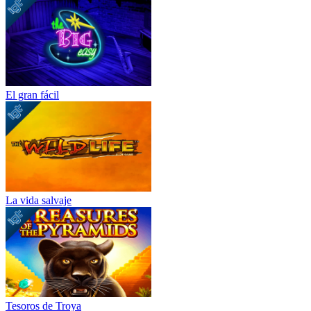
El gran fácil
La vida salvaje
Tesoros de Troya