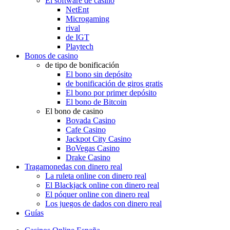
El software de casino
NetEnt
Microgaming
rival
de IGT
Playtech
Bonos de casino
de tipo de bonificación
El bono sin depósito
de bonificación de giros gratis
El bono por primer depósito
El bono de Bitcoin
El bono de casino
Bovada Casino
Cafe Casino
Jackpot City Casino
BoVegas Casino
Drake Casino
Tragamonedas con dinero real
La ruleta online con dinero real
El Blackjack online con dinero real
El póquer online con dinero real
Los juegos de dados con dinero real
Guías