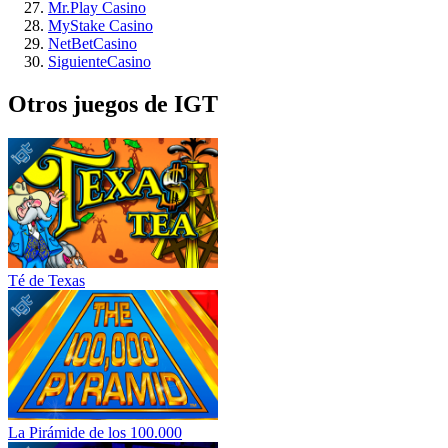
Mr.Play Casino
MyStake Casino
NetBetCasino
SiguienteCasino
Otros juegos de IGT
Té de Texas
La Pirámide de los 100.000