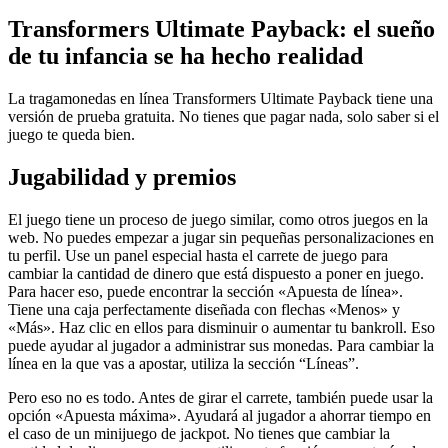
Transformers Ultimate Payback: el sueño
de tu infancia se ha hecho realidad
La tragamonedas en línea Transformers Ultimate Payback tiene una
versión de prueba gratuita. No tienes que pagar nada, solo saber si el
juego te queda bien.
Jugabilidad y premios
El juego tiene un proceso de juego similar, como otros juegos en la
web. No puedes empezar a jugar sin pequeñas personalizaciones en
tu perfil. Use un panel especial hasta el carrete de juego para
cambiar la cantidad de dinero que está dispuesto a poner en juego.
Para hacer eso, puede encontrar la sección «Apuesta de línea».
Tiene una caja perfectamente diseñada con flechas «Menos» y
«Más». Haz clic en ellos para disminuir o aumentar tu bankroll. Eso
puede ayudar al jugador a administrar sus monedas. Para cambiar la
línea en la que vas a apostar, utiliza la sección “Líneas”.
Pero eso no es todo. Antes de girar el carrete, también puede usar la
opción «Apuesta máxima». Ayudará al jugador a ahorrar tiempo en
el caso de un minijuego de jackpot. No tienes que cambiar la