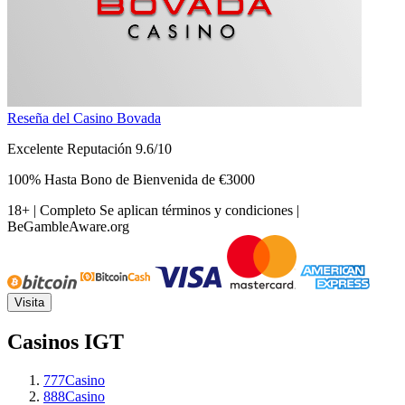
Reseña del Casino Bovada
Excelente Reputación 9.6/10
100% Hasta
Bono de Bienvenida de €3000
18+ | Completo
Se aplican términos y condiciones
|
BeGambleAware.org
Visita
Casinos IGT
777Casino
888Casino