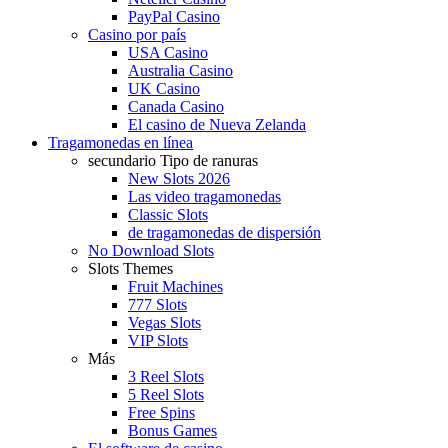
PayPal Casino
Casino por país
USA Casino
Australia Casino
UK Casino
Canada Casino
El casino de Nueva Zelanda
Tragamonedas en línea
secundario Tipo de ranuras
New Slots 2026
Las video tragamonedas
Classic Slots
de tragamonedas de dispersión
No Download Slots
Slots Themes
Fruit Machines
777 Slots
Vegas Slots
VIP Slots
Más
3 Reel Slots
5 Reel Slots
Free Spins
Bonus Games