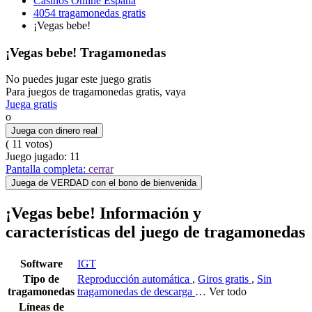
Casinos Online España
4054 tragamonedas gratis
¡Vegas bebe!
¡Vegas bebe! Tragamonedas
No puedes jugar este juego gratis
Para juegos de tragamonedas gratis, vaya
Juega gratis
o
Juega con dinero real
(
11
votos)
Juego jugado:
11
Pantalla completa:
cerrar
Juega de VERDAD con el bono de bienvenida
¡Vegas bebe! Información y
características del juego de tragamonedas
Software
IGT
Tipo de
Reproducción automática
,
Giros gratis
,
Sin
tragamonedas
tragamonedas de descarga
… Ver todo
Líneas de