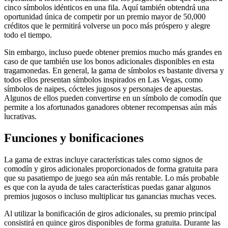
cinco símbolos idénticos en una fila. Aquí también obtendrá una
oportunidad única de competir por un premio mayor de 50,000
créditos que le permitirá volverse un poco más próspero y alegre
todo el tiempo.
Sin embargo, incluso puede obtener premios mucho más grandes en
caso de que también use los bonos adicionales disponibles en esta
tragamonedas. En general, la gama de símbolos es bastante diversa y
todos ellos presentan símbolos inspirados en Las Vegas, como
símbolos de naipes, cócteles jugosos y personajes de apuestas.
Algunos de ellos pueden convertirse en un símbolo de comodín que
permite a los afortunados ganadores obtener recompensas aún más
lucrativas.
Funciones y bonificaciones
La gama de extras incluye características tales como signos de
comodín y giros adicionales proporcionados de forma gratuita para
que su pasatiempo de juego sea aún más rentable. Lo más probable
es que con la ayuda de tales características puedas ganar algunos
premios jugosos o incluso multiplicar tus ganancias muchas veces.
Al utilizar la bonificación de giros adicionales, su premio principal
consistirá en quince giros disponibles de forma gratuita. Durante las