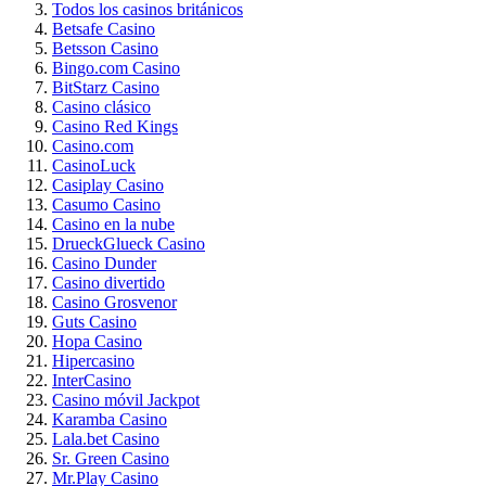
Todos los casinos británicos
Betsafe Casino
Betsson Casino
Bingo.com Casino
BitStarz Casino
Casino clásico
Casino Red Kings
Casino.com
CasinoLuck
Casiplay Casino
Casumo Casino
Casino en la nube
DrueckGlueck Casino
Casino Dunder
Casino divertido
Casino Grosvenor
Guts Casino
Hopa Casino
Hipercasino
InterCasino
Casino móvil Jackpot
Karamba Casino
Lala.bet Casino
Sr. Green Casino
Mr.Play Casino