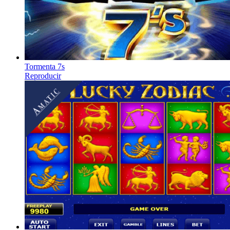
Tormenta 7s
Reproducir