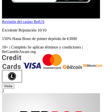
Revisión del casino BetUS
Excelente Reputación 10/10
150% Hasta
Bono de primer depósito de €3000
18+ | Completo
Se aplican términos y condiciones
|
BeGambleAware.org
Visita
2