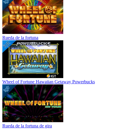
Rueda de la fortuna
Wheel of Fortune Hawaiian Getaway Powerbucks
Rueda de la fortuna de gira