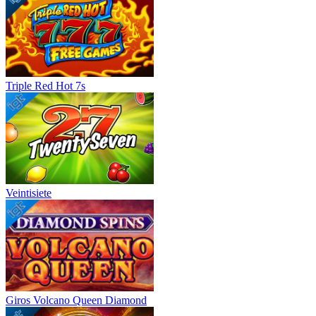
Triple Red Hot 7s
Veintisiete
Giros Volcano Queen Diamond