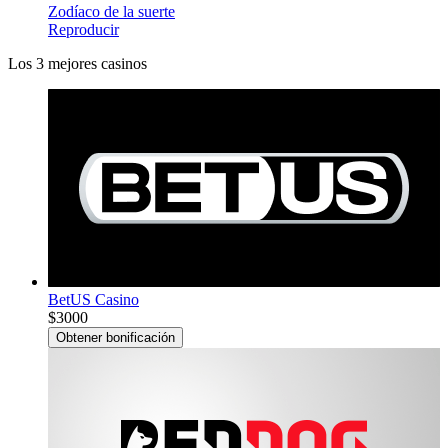
Zodíaco de la suerte
Reproducir
Los 3 mejores casinos
BetUS Casino
$3000
Obtener bonificación