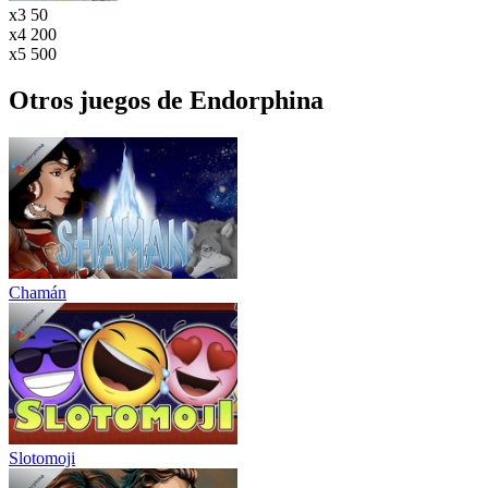
x3
50
x4
200
x5
500
Otros juegos de Endorphina
Chamán
Slotomoji