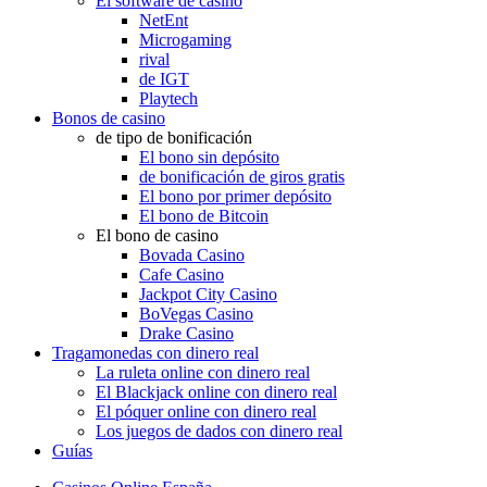
El software de casino
NetEnt
Microgaming
rival
de IGT
Playtech
Bonos de casino
de tipo de bonificación
El bono sin depósito
de bonificación de giros gratis
El bono por primer depósito
El bono de Bitcoin
El bono de casino
Bovada Casino
Cafe Casino
Jackpot City Casino
BoVegas Casino
Drake Casino
Tragamonedas con dinero real
La ruleta online con dinero real
El Blackjack online con dinero real
El póquer online con dinero real
Los juegos de dados con dinero real
Guías