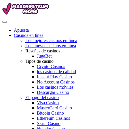
Apuesta
Casinos en línea
Los mejores casinos en línea
Los nuevos casinos en línea
Reseñas de casinos
JugaBet
Tipos de casino
Crypto Casinos
los casinos de calidad
Instant Play Casino
No Account Casinos
Los casinos móviles
Descargar Casino
El pago del casino
Visa Casino
MasterCard Casino
Bitcoin Casino
Ethereum Casinos
Skrill Casino
Neteller Casino