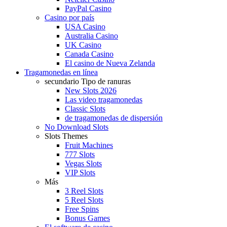
PayPal Casino
Casino por país
USA Casino
Australia Casino
UK Casino
Canada Casino
El casino de Nueva Zelanda
Tragamonedas en línea
secundario Tipo de ranuras
New Slots 2026
Las video tragamonedas
Classic Slots
de tragamonedas de dispersión
No Download Slots
Slots Themes
Fruit Machines
777 Slots
Vegas Slots
VIP Slots
Más
3 Reel Slots
5 Reel Slots
Free Spins
Bonus Games