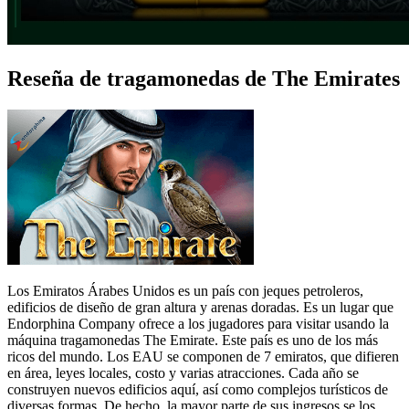
Reseña de tragamonedas de The Emirates
Los Emiratos Árabes Unidos es un país con jeques petroleros,
edificios de diseño de gran altura y arenas doradas. Es un lugar que
Endorphina Company ofrece a los jugadores para visitar usando la
máquina tragamonedas The Emirate. Este país es uno de los más
ricos del mundo. Los EAU se componen de 7 emiratos, que difieren
en área, leyes locales, costo y varias atracciones. Cada año se
construyen nuevos edificios aquí, así como complejos turísticos de
diversas formas. De hecho, la mayor parte de sus ingresos se los