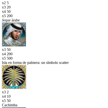
x2
5
x3
20
x4
50
x5
200
Jeque árabe
x3
50
x4
200
x5
500
Isla en forma de palmera: un símbolo scatter
x3
2
x4
10
x5
50
Cachimba