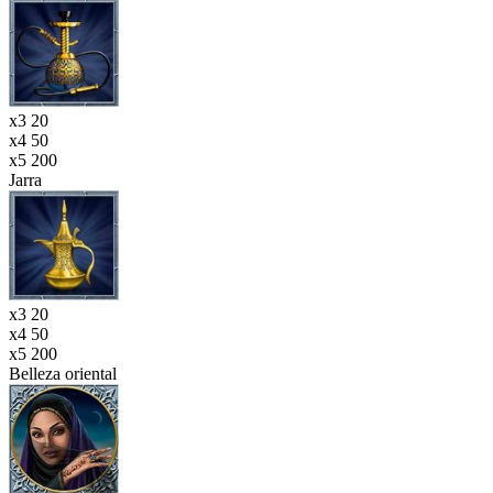
x3
20
x4
50
x5
200
Jarra
x3
20
x4
50
x5
200
Belleza oriental