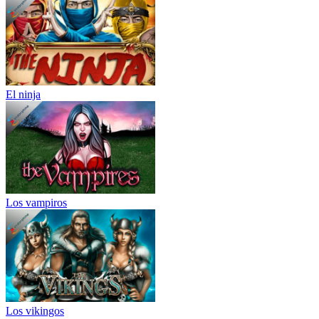
El ninja
Los vampiros
Los vikingos