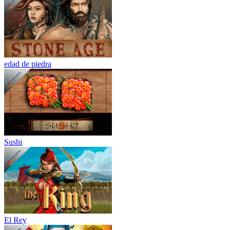
edad de piedra
Sushi
El Rey