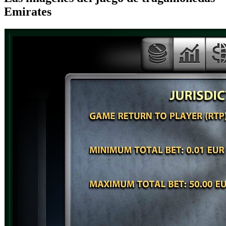
Emirates