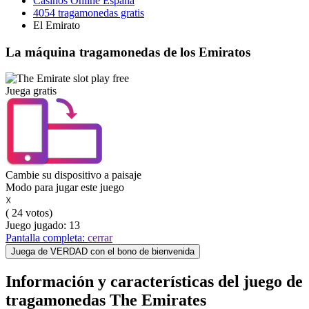
Casinos Online España
4054 tragamonedas gratis
El Emirato
La máquina tragamonedas de los Emiratos
Juega gratis
Cambie su dispositivo a paisaje
Modo para jugar este juego
☓
(
24
votos)
Juego jugado:
13
Pantalla completa:
cerrar
Juega de VERDAD con el bono de bienvenida
Información y características del juego de
tragamonedas The Emirates