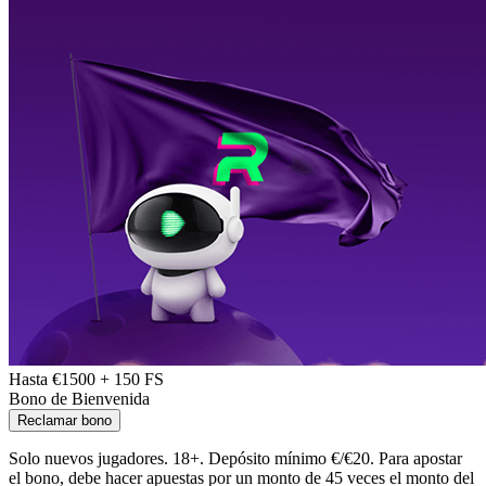
Hasta €1500 + 150 FS
Bono de Bienvenida
Reclamar bono
Solo nuevos jugadores. 18+. Depósito mínimo €/€20. Para apostar
el bono, debe hacer apuestas por un monto de 45 veces el monto del