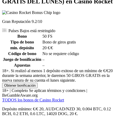
GRATIS DEL LUNES) en Casino Rocket
Gran Reputación 9.2/10
Países Bajos está restringido
Bono
50 FS
Tipo de bono
Bono de giros gratis
mín. depósito
20 €/€
Código de bono
No se requiere código
Juego de bonificación
–
Apuestas
–
18+. Si realizó al menos 1 depósito exitoso de un mínimo de €/€20
durante la semana anterior, le daremos 50 GIROS GRATIS en la
nueva ranura de su cuenta el lunes siguiente.
Obtener bonificación
18+ | Completo
Se aplican términos y condiciones
|
BeGambleAware.org
TODOS los bonos de Casino Rocket
Depósito mínimo: €/€ 20, AUD/CAD/NZD 30, 0.004 BTC, 0.12
BCH, 0.2 ETH, 0.6 LTC, 14020 DOG, 20 €.