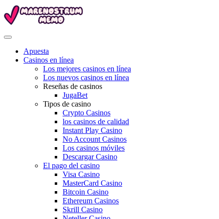
Apuesta
Casinos en línea
Los mejores casinos en línea
Los nuevos casinos en línea
Reseñas de casinos
JugaBet
Tipos de casino
Crypto Casinos
los casinos de calidad
Instant Play Casino
No Account Casinos
Los casinos móviles
Descargar Casino
El pago del casino
Visa Casino
MasterCard Casino
Bitcoin Casino
Ethereum Casinos
Skrill Casino
Neteller Casino