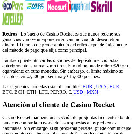
Retiros
: Lo bueno de Casino Rocket es que nunca retiene sus
ganancias y no se interpone en su camino cuando desea retirar
dinero. El tiempo de procesamiento del retiro depende únicamente
del método de pago que elija como principal.
También puede utilizar las opciones de depósito mencionadas
anteriormente para realizar retiros. El mínimo puede retirar €20 o su
equivalente en otras monedas. Sin embargo, el límite máximo se
establece en €7,500 por semana y €15,000 por mes.
Las siguientes monedas están disponibles:
EUR
,
USD
,
EUR
,
BTC, BCH, ETH, LTC, PERRO, €,
USD
,
MXN
.
Atención al cliente de Casino Rocket
Casino Rocket mantiene una sección de preguntas frecuentes donde
puede encontrar la mayoría de las respuestas a los problemas
habituales. Sin embargo, si su problema persiste, puede comunicarse
con el equipo de atención al cliente de Casino Rocket a través de