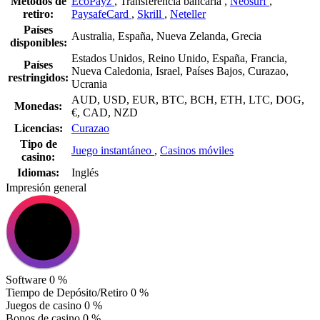
Métodos de
EcoPayz
, Transferencia bancaria ,
Neosurf
,
retiro:
PaysafeCard
,
Skrill
,
Neteller
Países
Australia, España, Nueva Zelanda, Grecia
disponibles:
Estados Unidos, Reino Unido, España, Francia,
Países
Nueva Caledonia, Israel, Países Bajos, Curazao,
restringidos:
Ucrania
AUD, USD, EUR, BTC, BCH, ETH, LTC, DOG,
Monedas:
€, CAD, NZD
Licencias:
Curazao
Tipo de
Juego instantáneo
,
Casinos móviles
casino:
0
Idiomas:
Inglés
Calificación
Impresión general
Software
0
%
Tiempo de Depósito/Retiro
0
%
Juegos de casino
0
%
Bonos de casino
0
%