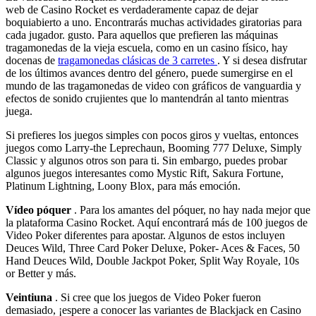
web de Casino Rocket es verdaderamente capaz de dejar
boquiabierto a uno. Encontrarás muchas actividades giratorias para
cada jugador. gusto. Para aquellos que prefieren las máquinas
tragamonedas de la vieja escuela, como en un casino físico, hay
docenas de
tragamonedas clásicas de 3 carretes
. Y si desea disfrutar
de los últimos avances dentro del género, puede sumergirse en el
mundo de las tragamonedas de video con gráficos de vanguardia y
efectos de sonido crujientes que lo mantendrán al tanto mientras
juega.
Si prefieres los juegos simples con pocos giros y vueltas, entonces
juegos como Larry-the Leprechaun, Booming 777 Deluxe, Simply
Classic y algunos otros son para ti. Sin embargo, puedes probar
algunos juegos interesantes como Mystic Rift, Sakura Fortune,
Platinum Lightning, Loony Blox, para más emoción.
Vídeo póquer
. Para los amantes del póquer, no hay nada mejor que
la plataforma Casino Rocket. Aquí encontrará más de 100 juegos de
Video Poker diferentes para apostar. Algunos de estos incluyen
Deuces Wild, Three Card Poker Deluxe, Poker- Aces & Faces, 50
Hand Deuces Wild, Double Jackpot Poker, Split Way Royale, 10s
or Better y más.
Veintiuna
. Si cree que los juegos de Video Poker fueron
demasiado, ¡espere a conocer las variantes de Blackjack en Casino