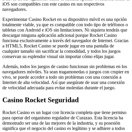
iOS son compatibles con este casino en sus respectivos
navegadores.
Experimentar Casino Rocket en su dispositivo móvil es una opción
totalmente viable, ya que es compatible con todo tipo de teléfonos o
tabletas con Android e iOS sin limitaciones. Ni siquiera tendrás que
descargar ninguna aplicación adicional porque Rocket Casino
funciona exclusivamente a través del navegador de Internet. Gracias
a HTML5, Rocket Casino se puede jugar en una pantalla de
cualquier tamaño sin sacrificar la comodidad, y todos los juegos
conservan su esplendor visual sin importar cómo elijas jugar.
Además, todos los juegos de casino funcionan sin problemas en los
navegadores móviles. Ya sean tragamonedas o juegos con crupier en
vivo, se puede acceder a todo sin problemas con una conexión a
Internet de alta velocidad. Así que asegúrate de usar una conexión
de velocidad adecuada para evitar molestias durante el juego.
Casino Rocket Seguridad
Rocket Casino es un lugar con licencia completa que tiene permiso
para operar del organismo regulador de Curazao. Esta licencia ha
demostrado ser una de las mejores de la industria, y su posesión
significa que el negocio del casino es legítimo y se adhiere a todos