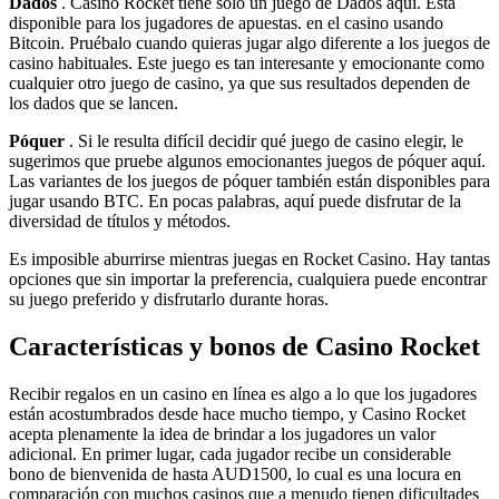
Dados
. Casino Rocket tiene solo un juego de Dados aquí. Está
disponible para los jugadores de apuestas. en el casino usando
Bitcoin. Pruébalo cuando quieras jugar algo diferente a los juegos de
casino habituales. Este juego es tan interesante y emocionante como
cualquier otro juego de casino, ya que sus resultados dependen de
los dados que se lancen.
Póquer
. Si le resulta difícil decidir qué juego de casino elegir, le
sugerimos que pruebe algunos emocionantes juegos de póquer aquí.
Las variantes de los juegos de póquer también están disponibles para
jugar usando BTC. En pocas palabras, aquí puede disfrutar de la
diversidad de títulos y métodos.
Es imposible aburrirse mientras juegas en Rocket Casino. Hay tantas
opciones que sin importar la preferencia, cualquiera puede encontrar
su juego preferido y disfrutarlo durante horas.
Características y bonos de Casino Rocket
Recibir regalos en un casino en línea es algo a lo que los jugadores
están acostumbrados desde hace mucho tiempo, y Casino Rocket
acepta plenamente la idea de brindar a los jugadores un valor
adicional. En primer lugar, cada jugador recibe un considerable
bono de bienvenida de hasta AUD1500, lo cual es una locura en
comparación con muchos casinos que a menudo tienen dificultades