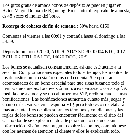
Los giros gratis de ambos bonos de depósito se pueden jugar en
Aztec Magic Deluxe de Bgaming. En cuanto al requisito de apuesta,
es 45 veces el monto del bono.
Recarga de cohetes de fin de semana
: 50% hasta €150.
Comienza el viernes a las 00:01 y continúa hasta el domingo a las
23:59.
Depósito mínimo: €/€ 20, AUD/CAD/NZD 30, 0.004 BTC, 0.12
BCH, 0.2 ETH, 0.6 LTC, 14020 DOG, 20 €.
Los bonos se actualizan constantemente, así que esté atento a la
sección. Con promociones especiales todo el tiempo, los montos de
los depósitos nunca estarán solos en la cuenta. Siempre irán
acompañados de un bono especial para que sigas jugando todo el
tiempo que quieras. La diversión nunca es demasiado corta aquí. A
medida que avance y se una al programa VIP, recibirá muchas más
bonificaciones. Las bonificaciones aumentan cuanto más juegas y
cuanto más avanzas en la espuma VIP, pero todo esto se detallará
más adelante. Los detalles sobre los términos y condiciones y las
reglas de los bonos se pueden encontrar fácilmente en el sitio del
casino donde se explican en detalle para que no se quede sin
información. Si aún tiene preguntas sobre los bonos, comuníquese
con los agentes de atención al cliente y ellos le explicarán todo.