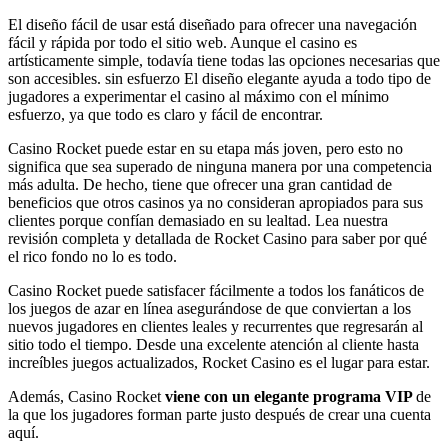
El diseño fácil de usar está diseñado para ofrecer una navegación
fácil y rápida por todo el sitio web. Aunque el casino es
artísticamente simple, todavía tiene todas las opciones necesarias que
son accesibles. sin esfuerzo El diseño elegante ayuda a todo tipo de
jugadores a experimentar el casino al máximo con el mínimo
esfuerzo, ya que todo es claro y fácil de encontrar.
Casino Rocket puede estar en su etapa más joven, pero esto no
significa que sea superado de ninguna manera por una competencia
más adulta. De hecho, tiene que ofrecer una gran cantidad de
beneficios que otros casinos ya no consideran apropiados para sus
clientes porque confían demasiado en su lealtad. Lea nuestra
revisión completa y detallada de Rocket Casino para saber por qué
el rico fondo no lo es todo.
Casino Rocket puede satisfacer fácilmente a todos los fanáticos de
los juegos de azar en línea asegurándose de que conviertan a los
nuevos jugadores en clientes leales y recurrentes que regresarán al
sitio todo el tiempo. Desde una excelente atención al cliente hasta
increíbles juegos actualizados, Rocket Casino es el lugar para estar.
Además, Casino Rocket
viene con un elegante programa VIP
de
la que los jugadores forman parte justo después de crear una cuenta
aquí.