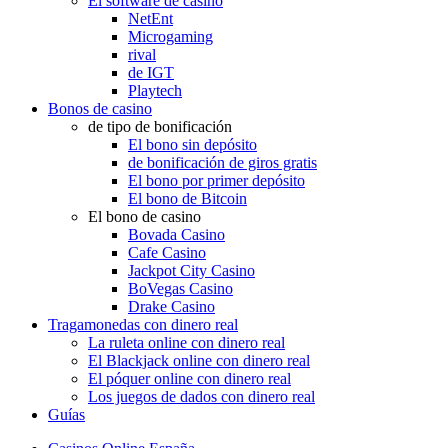
El software de casino
NetEnt
Microgaming
rival
de IGT
Playtech
Bonos de casino
de tipo de bonificación
El bono sin depósito
de bonificación de giros gratis
El bono por primer depósito
El bono de Bitcoin
El bono de casino
Bovada Casino
Cafe Casino
Jackpot City Casino
BoVegas Casino
Drake Casino
Tragamonedas con dinero real
La ruleta online con dinero real
El Blackjack online con dinero real
El póquer online con dinero real
Los juegos de dados con dinero real
Guías