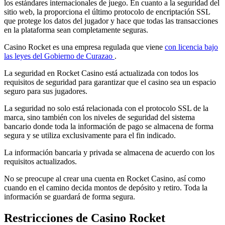
los estándares internacionales de juego. En cuanto a la seguridad del
sitio web, la proporciona el último protocolo de encriptación SSL
que protege los datos del jugador y hace que todas las transacciones
en la plataforma sean completamente seguras.
Casino Rocket es una empresa regulada que viene
con licencia bajo
las leyes del Gobierno de Curazao
.
La seguridad en Rocket Casino está actualizada con todos los
requisitos de seguridad para garantizar que el casino sea un espacio
seguro para sus jugadores.
La seguridad no solo está relacionada con el protocolo SSL de la
marca, sino también con los niveles de seguridad del sistema
bancario donde toda la información de pago se almacena de forma
segura y se utiliza exclusivamente para el fin indicado.
La información bancaria y privada se almacena de acuerdo con los
requisitos actualizados.
No se preocupe al crear una cuenta en Rocket Casino, así como
cuando en el camino decida montos de depósito y retiro. Toda la
información se guardará de forma segura.
Restricciones de Casino Rocket