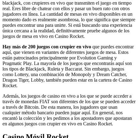
blackjack, con crupieres en vivo que transmiten el juego en tiempo
real. Eres libre de chatear con ellos y pasar un buen rato con otros
jugadores en línea. La cantidad de mesas en vivo disponibles en un
momento dado es realmente asombrosa, lo que significa que siempre
puedes encontrar una para unirte. Si está buscando una experiencia
única cercana a la realidad, definitivamente pruebe algunos de los
juegos de mesa en vivo en Casino Rocket.
Hay más de 200 juegos con crupier en vivo
que puedes encontrar
aquí, que vienen en variantes de diferentes juegos de mesa. Estos
están patrocinados principalmente por Evolution Gaming y
Pragmatic Play. La mayoría de los juegos que encontrarás aquí son
los tipos de Blackjack, Ruleta y Baccarat. Sin embargo, juegos
como Lottery, una combinación de Monopoly y Dream Catcher,
Dragon Tiger, Lobby, también pueden estar en la cartera de Casino
Rocket.
Además, los juegos de casino en vivo a los que se puede acceder a
través de monedas FIAT son diferentes de los que se pueden acceder
a través de Bitcoin. De esta manera, los jugadores que usan
cualquier método bancario pueden jugar aquí. En general, nos
encantó la colección y les pedimos a los apostadores que apostaran
en algunos juegos con crupier en vivo en Casino Rocket.
Casino Móvil Rocket