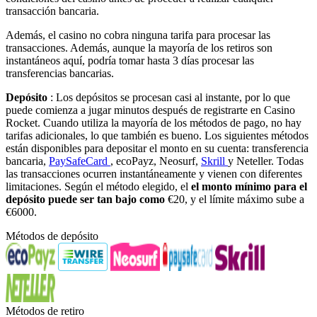
transacción bancaria.
Además, el casino no cobra ninguna tarifa para procesar las
transacciones. Además, aunque la mayoría de los retiros son
instantáneos aquí, podría tomar hasta 3 días procesar las
transferencias bancarias.
Depósito
: Los depósitos se procesan casi al instante, por lo que
puede comienza a jugar minutos después de registrarte en Casino
Rocket. Cuando utiliza la mayoría de los métodos de pago, no hay
tarifas adicionales, lo que también es bueno. Los siguientes métodos
están disponibles para depositar el monto en su cuenta: transferencia
bancaria,
PaySafeCard
, ecoPayz, Neosurf,
Skrill
y Neteller. Todas
las transacciones ocurren instantáneamente y vienen con diferentes
limitaciones. Según el método elegido, el
el monto mínimo para el
depósito puede ser tan bajo como
€20, y el límite máximo sube a
€6000.
Métodos de depósito
Métodos de retiro