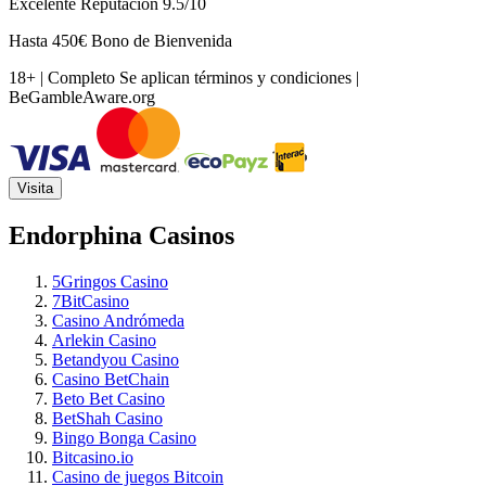
Excelente Reputación 9.5/10
Hasta
450€ Bono de Bienvenida
18+ | Completo
Se aplican términos y condiciones
|
BeGambleAware.org
Visita
Endorphina Casinos
5Gringos Casino
7BitCasino
Casino Andrómeda
Arlekin Casino
Betandyou Casino
Casino BetChain
Beto Bet Casino
BetShah Casino
Bingo Bonga Casino
Bitcasino.io
Casino de juegos Bitcoin