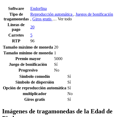
Software
Endorfina
Tipo de
Reproducción automática
,
Juegos de bonificación
tragamonedas
,
Giros gratis
… Ver todo
Líneas de
20
pago
Carretes
5
RTP
96
Tamaño máximo de moneda
20
Tamaño mínimo de moneda
1
Premio mayor
5000
Juego de bonificación
Sí
Progresivo
No
Símbolo comodín
Sí
Símbolo de dispersión
Sí
Opción de reproducción automática
Sí
multiplicador
No
Giros gratis
Sí
Imágenes de tragamonedas de la Edad de