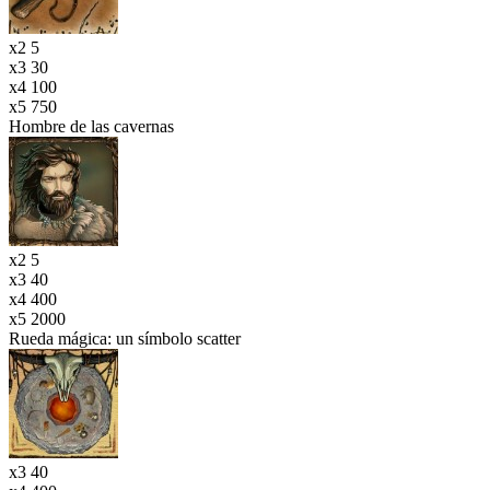
x2
5
x3
30
x4
100
x5
750
Hombre de las cavernas
x2
5
x3
40
x4
400
x5
2000
Rueda mágica: un símbolo scatter
x3
40