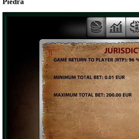
Piedra