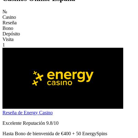
№
Casino
Reseña
Bono
Depósito
Visita
1
Reseña de Energy Casino
Excelente Reputación 9.8/10
Hasta
Bono de bienvenida de €400 + 50 EnergySpins