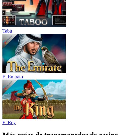
Tabú
El Emirato
El Rey