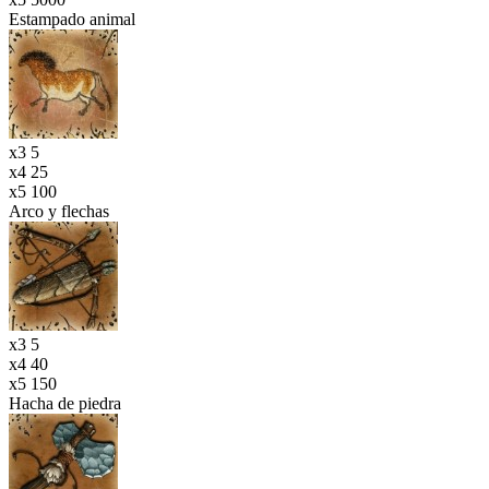
Estampado animal
x3
5
x4
25
x5
100
Arco y flechas
x3
5
x4
40
x5
150
Hacha de piedra