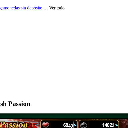
gamonedas sin depósito
… Ver todo
sh Passion