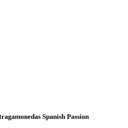
e tragamonedas Spanish Passion