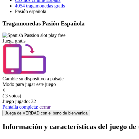
Casinos Online España
4054 tragamonedas gratis
Pasión española
Tragamonedas Pasión Española
Juega gratis
Cambie su dispositivo a paisaje
Modo para jugar este juego
☓
(
3
votos)
Juego jugado:
32
Pantalla completa:
cerrar
Juega de VERDAD con el bono de bienvenida
Información y características del juego d