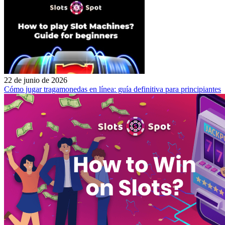
22 de junio de 2026
Cómo jugar tragamonedas en línea: guía definitiva para principiantes