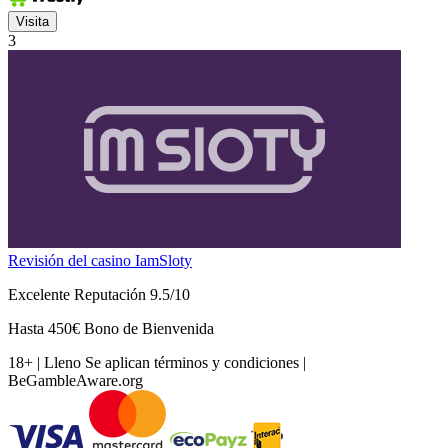
Visita
3
Revisión del casino IamSloty
Excelente Reputación 9.5/10
Hasta
450€ Bono de Bienvenida
18+ | Lleno
Se aplican términos y condiciones
|
BeGambleAware.org