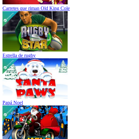
Carretes que riman Old King Cole
Estrella de rugby
Papá Noel