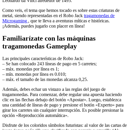
Leonardo da Vinci alrededor de 1495.
Como veis, el tema que hemos tocado es sobre estas criaturas de
metal, siendo representadas en el Robo Jack
tragamonedas de
Microgaming
, que te lleva a aventuras míticas e históricas.
¡Además, puedes jugarlo con placer en línea!
Familiarízate con las máquinas
tragamonedas Gameplay
Las principales características de Robo Jack:
– Se han colocado 243 líneas de pago en 5 carretes;
– máx. monedas por línea es 1;
– mín. monedas por línea es 0.010;
– máx. el tamaño de las monedas alcanza 0,25.
Además, debes echar un vistazo a las reglas del juego de
tragamonedas. Para comenzar, debe regular una apuesta haciendo
clic en las flechas debajo del botón «Apostar». Luego, establezca
una cantidad de líneas de pago y presione el botón «Experto» para
girar los carretes sin cualquier interrupción. Es posible presionar la
opción «Reproducción automática».
Disfrute de los coloridos símbolos futuristas: al valor de las cartas de