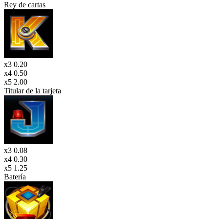
Rey de cartas
x3
0.20
x4
0.50
x5
2.00
Titular de la tarjeta
x3
0.08
x4
0.30
x5
1.25
Batería