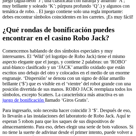
juego (agua-neón ‘J’; una clasificada con naranja y amarillo ‘A’;
muy brillante y soleado ‘K’; púrpura profundo ‘Q’.) y algunos con
temática de robo. . El juego contiene solo una regla importante:
debes encontrar símbolos coincidentes en los carretes. ¡Es muy fácil!
¿Qué rondas de bonificación puedes
encontrar en el casino Robo Jack?
Comencemos hablando de dos símbolos especiales y muy
interesantes. El ‘Wild’ (el logotipo de Robo Jack) tiene el mismo
aspecto elegante que el juego, y contiene 2 palabras: un ‘ROBO’
azul-blanco clasificado y un ‘JACK’ amarillo oxidado que están
escritos uno debajo del otro y colocados en el medio de un enorme
engranaje. ‘Dispersión’ se denota con un signo de dólar amarillo
brillante (‘$’) que es visible en el ‘vientre’ del robot grande con una
posición divertida de sus manos. ROBO JACK reemplaza todos los
símbolos, excepto Scatters. La característica más atractiva es un
juego de bonificación
llamado ‘Giros Gratis’.
Para ingresarlo, solo necesita hacer coincidir 3 ‘$’. Después de eso,
lo llevarán a las instalaciones del laboratorio de Robo Jack. Aquí te
esperan 5 robots para que los saques de sus dispositivos de
almacenamiento. Para eso, debes elegir una serie de bots valiosos. Si
no tiene la suerte de adivinar desde el primer intento, puede volver a