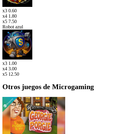
x3
0.60
x4
1.80
x5
7.50
Robot azul
x3
1.00
x4
3.00
x5
12.50
Otros juegos de Microgaming