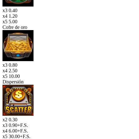
x3
0.40
x4
1.20
x5
5.00
Cofre de oro
x3
0.80
x4
2.50
x5
10.00
Dispersión
x2
0.30
x3
0.90+F.S.
x4
6.00+F.S.
x5
30.00+F.S.