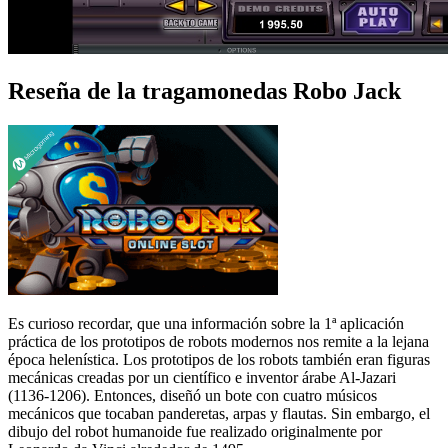
Reseña de la tragamonedas Robo Jack
Es curioso recordar, que una información sobre la 1ª aplicación
práctica de los prototipos de robots modernos nos remite a la lejana
época helenística. Los prototipos de los robots también eran figuras
mecánicas creadas por un científico e inventor árabe Al-Jazari
(1136-1206). Entonces, diseñó un bote con cuatro músicos
mecánicos que tocaban panderetas, arpas y flautas. Sin embargo, el
dibujo del robot humanoide fue realizado originalmente por