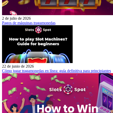
2 de julio de 2026
Pagos de máquinas tragamonedas
22 de junio de 2026
Cómo jugar tragamonedas en línea: guía definitiva para principiantes