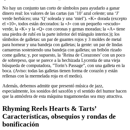
No hay un conjunto tan corto de símbolos para ayudarlo a ganar
dinero real: los valores de las cartas (un ’10’ azul celeste; una ‘J’
verde herbáceo; una ‘Q’ soleada y una ‘miel’). «K» dorada (excepto
el «10», todos están decorados: la «J» con un pequeño «escudo»
verde, la «K» y la «Q» con coronas y gemas moradas; la «A» tiene
una piedra de rubí en la parte inferior del triángulo interior.)); los
símbolos de galletas: un par de guantes rojos y 3 moldes de metal
para hornear y una bandeja con galletas; la gente: un par de lindas
camareras sosteniendo una bandeja con galletas; un bribón rizado
come galleta; y, por supuesto, la ‘Reina de Corazones’ con un poco
de sobrepeso, que se parece a la hechizada Lycentia de una vieja
búsqueda de computadora, ”Torin’s Passage”, con una galleta en la
boca. (Aviso: todas las galletas tienen forma de corazón y están
rellenas con la mermelada roja en el medio).
Además, debemos admitir que presentó música de jazz,
especialmente, los sonidos del saxofón y el sentido del humor hacen
que la atmósfera de esta máquina tragamonedas sea muy atractiva.
Rhyming Reels Hearts & Tarts’
Características, obsequios y rondas de
bonificación