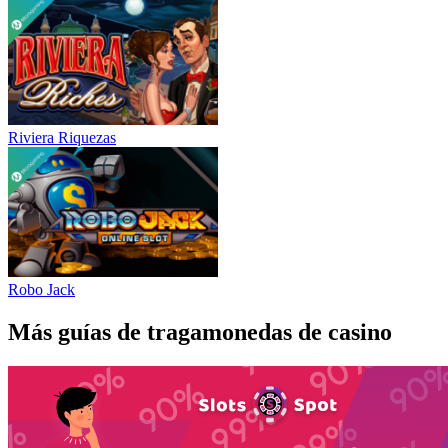
Riviera Riquezas
Robo Jack
Más guías de tragamonedas de casino