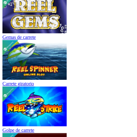
Gemas de carrete
Carrete giratorio
Golpe de carrete