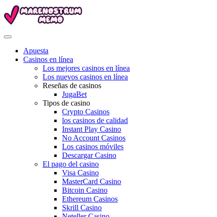
Apuesta
Casinos en línea
Los mejores casinos en línea
Los nuevos casinos en línea
Reseñas de casinos
JugaBet
Tipos de casino
Crypto Casinos
los casinos de calidad
Instant Play Casino
No Account Casinos
Los casinos móviles
Descargar Casino
El pago del casino
Visa Casino
MasterCard Casino
Bitcoin Casino
Ethereum Casinos
Skrill Casino
Neteller Casino