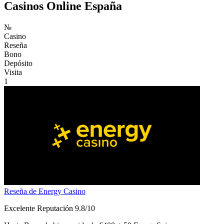
Casinos Online España
№
Casino
Reseña
Bono
Depósito
Visita
1
Reseña de Energy Casino
Excelente Reputación 9.8/10