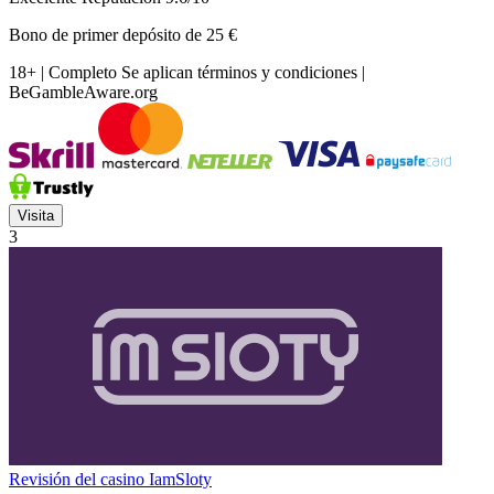
Bono de primer depósito de 25 €
18+ | Completo
Se aplican términos y condiciones
|
BeGambleAware.org
Visita
3
Revisión del casino IamSloty