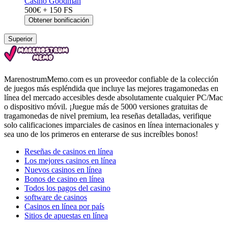
Casino Goodman
500€ + 150 FS
Obtener bonificación
Superior
MarenostrumMemo.com es un proveedor confiable de la colección
de juegos más espléndida que incluye las mejores tragamonedas en
línea del mercado accesibles desde absolutamente cualquier PC/Mac
o dispositivo móvil.
¡Juegue más de 5000 versiones gratuitas de
tragamonedas de nivel premium, lea reseñas detalladas, verifique
solo calificaciones imparciales de casinos en línea internacionales y
sea uno de los primeros en enterarse de sus increíbles bonos!
Reseñas de casinos en línea
Los mejores casinos en línea
Nuevos casinos en línea
Bonos de casino en línea
Todos los pagos del casino
software de casinos
Casinos en línea por país
Sitios de apuestas en línea