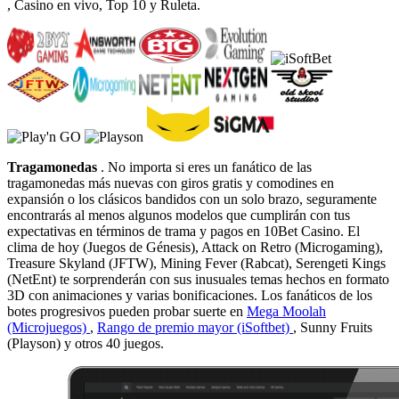
, Casino en vivo, Top 10 y Ruleta.
Tragamonedas
. No importa si eres un fanático de las
tragamonedas más nuevas con giros gratis y comodines en
expansión o los clásicos bandidos con un solo brazo, seguramente
encontrarás al menos algunos modelos que cumplirán con tus
expectativas en términos de trama y pagos en 10Bet Casino. El
clima de hoy (Juegos de Génesis), Attack on Retro (Microgaming),
Treasure Skyland (JFTW), Mining Fever (Rabcat), Serengeti Kings
(NetEnt) te sorprenderán con sus inusuales temas hechos en formato
3D con animaciones y varias bonificaciones. Los fanáticos de los
botes progresivos pueden probar suerte en
Mega Moolah
(Microjuegos)
,
Rango de premio mayor (iSoftbet)
, Sunny Fruits
(Playson) y otros 40 juegos.