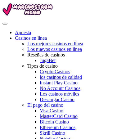
Apuesta
Casinos en línea
Los mejores casinos en línea
Los nuevos casinos en línea
Reseñas de casinos
JugaBet
Tipos de casino
Crypto Casinos
los casinos de calidad
Instant Play Casino
No Account Casinos
Los casinos móviles
Descargar Casino
El pago del casino
Visa Casino
MasterCard Casino
Bitcoin Casino
Ethereum Casinos
Skrill Casino
Neteller Casino