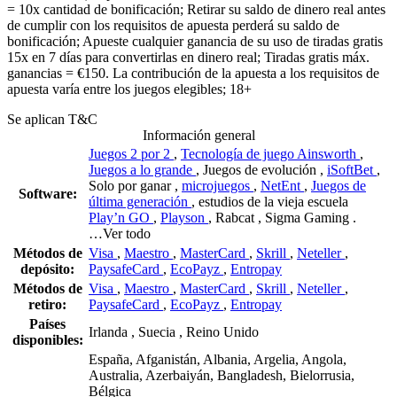
= 10x cantidad de bonificación; Retirar su saldo de dinero real antes
de cumplir con los requisitos de apuesta perderá su saldo de
bonificación; Apueste cualquier ganancia de su uso de tiradas gratis
15x en 7 días para convertirlas en dinero real; Tiradas gratis máx.
ganancias = €150. La contribución de la apuesta a los requisitos de
apuesta varía entre los juegos elegibles; 18+
Se aplican T&C
Información general
Juegos 2 por 2
,
Tecnología de juego Ainsworth
,
Juegos a lo grande
, Juegos de evolución ,
iSoftBet
,
Solo por ganar ,
microjuegos
,
NetEnt
,
Juegos de
Software:
última generación
, estudios de la vieja escuela
Play’n GO
,
Playson
, Rabcat , Sigma Gaming .
…Ver todo
Métodos de
Visa
,
Maestro
,
MasterCard
,
Skrill
,
Neteller
,
depósito:
PaysafeCard
,
EcoPayz
,
Entropay
Métodos de
Visa
,
Maestro
,
MasterCard
,
Skrill
,
Neteller
,
retiro:
PaysafeCard
,
EcoPayz
,
Entropay
Países
Irlanda , Suecia , Reino Unido
disponibles:
España, Afganistán, Albania, Argelia, Angola,
Australia, Azerbaiyán, Bangladesh, Bielorrusia,
Bélgica