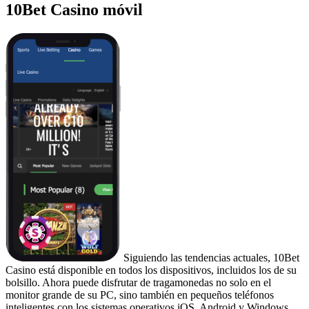
10Bet Casino móvil
Siguiendo las tendencias actuales, 10Bet
Casino está disponible en todos los dispositivos, incluidos los de su
bolsillo. Ahora puede disfrutar de tragamonedas no solo en el
monitor grande de su PC, sino también en pequeños teléfonos
inteligentes con los sistemas operativos iOS, Android y Windows.