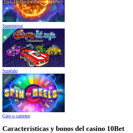
Supernova
Supéalo
Giro o carretes
Características y bonos del casino 10Bet