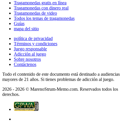
Tragamonedas gratis en línea
Tragamonedas con dinero real
Tragamonedas de video
Todos los temas de tragamonedas
Guías
mapa del sitio
política de privacidad
Términos y condiciones
Juego responsable
Adicción al juego
Sobre nosotros
Contáctenos
Todo el contenido de este documento está destinado a audiencias
mayores de 21 años.
Si tienes problemas de adicción al juego.
2026 - 2026 © MarenoStrum-Memo.com.
Reservados todos los
derechos.