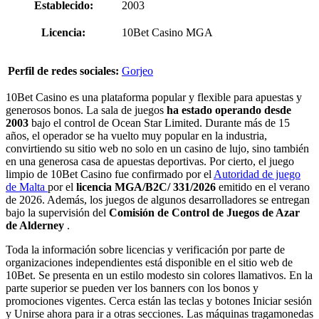
Establecido:
2003
Licencia:
10Bet Casino MGA
Perfil de redes sociales:
Gorjeo
10Bet Casino es una plataforma popular y flexible para apuestas y
generosos bonos. La sala de juegos
ha estado operando desde
2003
bajo el control de Ocean Star Limited. Durante más de 15
años, el operador se ha vuelto muy popular en la industria,
convirtiendo su sitio web no solo en un casino de lujo, sino también
en una generosa casa de apuestas deportivas. Por cierto, el juego
limpio de 10Bet Casino fue confirmado por el
Autoridad de juego
de Malta
por el
licencia MGA/B2C/ 331/2026
emitido en el verano
de 2026. Además, los juegos de algunos desarrolladores se entregan
bajo la supervisión del
Comisión de Control de Juegos de Azar
de Alderney
.
Toda la información sobre licencias y verificación por parte de
organizaciones independientes está disponible en el sitio web de
10Bet. Se presenta en un estilo modesto sin colores llamativos. En la
parte superior se pueden ver los banners con los bonos y
promociones vigentes. Cerca están las teclas y botones Iniciar sesión
y Unirse ahora para ir a otras secciones. Las máquinas tragamonedas