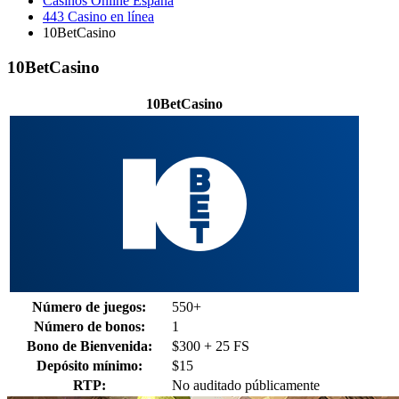
Casinos Online España
443 Casino en línea
10BetCasino
10BetCasino
10BetCasino
Número de juegos:
550+
Número de bonos:
1
Bono de Bienvenida:
$300 + 25 FS
Depósito mínimo:
$15
RTP:
No auditado públicamente