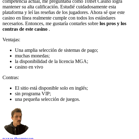
competencia actual, me preguntaba cómo 10Bet Casino logra
mantener su alta calificación. Estudié cuidadosamente esta
plataforma y leí las reseñas de los jugadores. Ahora sé que este
casino en línea realmente cumple con todos los estándares
necesarios. Entonces, me gustaría contarles sobre
los pros y los
contras de este casino
.
Ventajas:
Una amplia selección de sistemas de pago;
muchas monedas;
la disponibilidad de la licencia MGA;
casino en vivo
Contras:
El sitio está disponible solo en inglés;
sin programa VIP;
una pequeña selección de juegos.
nazar thompson