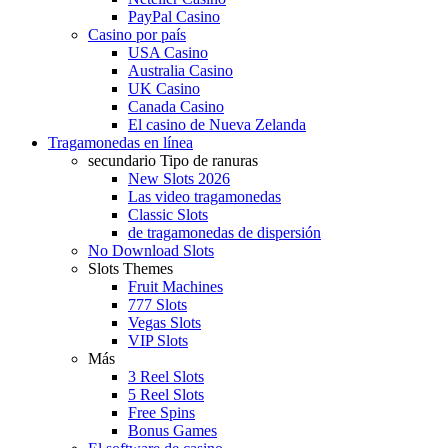
PayPal Casino
Casino por país
USA Casino
Australia Casino
UK Casino
Canada Casino
El casino de Nueva Zelanda
Tragamonedas en línea
secundario Tipo de ranuras
New Slots 2026
Las video tragamonedas
Classic Slots
de tragamonedas de dispersión
No Download Slots
Slots Themes
Fruit Machines
777 Slots
Vegas Slots
VIP Slots
Más
3 Reel Slots
5 Reel Slots
Free Spins
Bonus Games