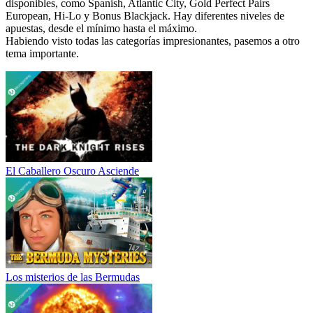
disponibles, como Spanish, Atlantic City, Gold Perfect Pairs
European, Hi-Lo y Bonus Blackjack. Hay diferentes niveles de
apuestas, desde el mínimo hasta el máximo.
Habiendo visto todas las categorías impresionantes, pasemos a otro
tema importante.
El Caballero Oscuro Asciende
Los misterios de las Bermudas