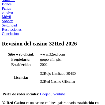
Bonos
Pagos
en vivo
Móvil
Soporte
Seguridad
Restricciones
Conclusión
Revisión del casino 32Red 2026
Sitio web oficial:
www.32red.com
Propietario:
grupo afín plc.
Establecido:
2002
32Rojo Limitado 39430
Licencia:
32Red Casino Gibraltar
Perfil de redes sociales:
Gorjeo
,
Youtube
32 Red Casino
es un casino en línea galardonado
establecido en