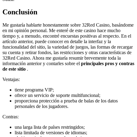
Conclusión
Me gustaría hablarte honestamente sobre 32Red Casino, basándome
en mi opinión personal. Me enteré de este casino hace mucho
tiempo y, a menudo, encontré encuestas positivas al respecto. En el
artículo anterior, puede conocer en detalle la interfaz y la
funcionalidad del sitio, la variedad de juegos, las formas de recargar
su cuenta y retirar fondos, las restricciones y otras características de
32Red Casino. Ahora me gustaría resumir brevemente toda la
información anterior y contarles sobre el
principales pros y contras
de este sitio
.
Ventajas:
tiene programa VIP;
ofrece un servicio de soporte multifuncional;
proporciona protección a prueba de balas de los datos
personales de los jugadores.
Contras:
una larga lista de países restringidos;
lista limitada de versiones de idiomas;