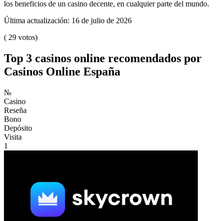
los beneficios de un casino decente, en cualquier parte del mundo.
Última actualización: 16 de julio de 2026
(
29
votos)
Top 3 casinos online recomendados por
Casinos Online España
№
Casino
Reseña
Bono
Depósito
Visita
1