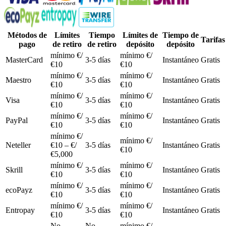
Métodos de
Límites
Tiempo
Límites de
Tiempo de
Tarifas
pago
de retiro
de retiro
depósito
depósito
mínimo €/
mínimo €/
MasterCard
3-5 días
Instantáneo
Gratis
€10
€10
mínimo €/
mínimo €/
Maestro
3-5 días
Instantáneo
Gratis
€10
€10
mínimo €/
mínimo €/
Visa
3-5 días
Instantáneo
Gratis
€10
€10
mínimo €/
mínimo €/
PayPal
3-5 días
Instantáneo
Gratis
€10
€10
mínimo €/
mínimo €/
Neteller
€10 – €/
3-5 días
Instantáneo
Gratis
€10
€5,000
mínimo €/
mínimo €/
Skrill
3-5 días
Instantáneo
Gratis
€10
€10
mínimo €/
mínimo €/
ecoPayz
3-5 días
Instantáneo
Gratis
€10
€10
mínimo €/
mínimo €/
Entropay
3-5 días
Instantáneo
Gratis
€10
€10
No
No
mínimo €/