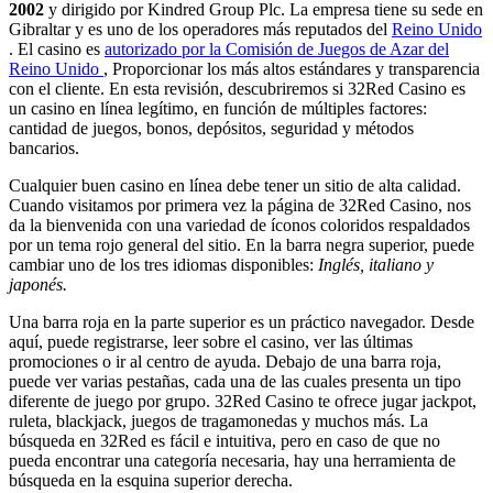
2002
y dirigido por Kindred Group Plc. La empresa tiene su sede en
Gibraltar y es uno de los operadores más reputados del
Reino Unido
. El casino es
autorizado por la Comisión de Juegos de Azar del
Reino Unido
, Proporcionar los más altos estándares y transparencia
con el cliente. En esta revisión, descubriremos si 32Red Casino es
un casino en línea legítimo, en función de múltiples factores:
cantidad de juegos, bonos, depósitos, seguridad y métodos
bancarios.
Cualquier buen casino en línea debe tener un sitio de alta calidad.
Cuando visitamos por primera vez la página de 32Red Casino, nos
da la bienvenida con una variedad de íconos coloridos respaldados
por un tema rojo general del sitio. En la barra negra superior, puede
cambiar uno de los tres idiomas disponibles:
Inglés, italiano y
japonés.
Una barra roja en la parte superior es un práctico navegador. Desde
aquí, puede registrarse, leer sobre el casino, ver las últimas
promociones o ir al centro de ayuda. Debajo de una barra roja,
puede ver varias pestañas, cada una de las cuales presenta un tipo
diferente de juego por grupo. 32Red Casino te ofrece jugar jackpot,
ruleta, blackjack, juegos de tragamonedas y muchos más. La
búsqueda en 32Red es fácil e intuitiva, pero en caso de que no
pueda encontrar una categoría necesaria, hay una herramienta de
búsqueda en la esquina superior derecha.