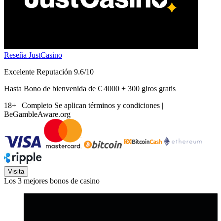
Reseña JustCasino
Excelente Reputación 9.6/10
Hasta
Bono de bienvenida de € 4000 + 300 giros gratis
18+ | Completo
Se aplican términos y condiciones
|
BeGambleAware.org
Visita
Los 3 mejores bonos de casino