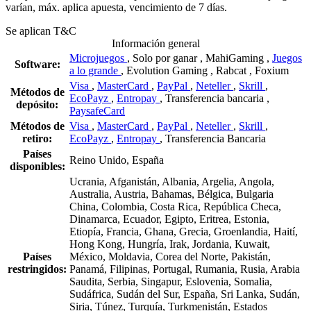
varían, máx. aplica apuesta, vencimiento de 7 días.
Se aplican T&C
Información general
Microjuegos
, Solo por ganar , MahiGaming ,
Juegos
Software:
a lo grande
, Evolution Gaming , Rabcat , Foxium
Visa
,
MasterCard
,
PayPal
,
Neteller
,
Skrill
,
Métodos de
EcoPayz
,
Entropay
, Transferencia bancaria ,
depósito:
PaysafeCard
Métodos de
Visa
,
MasterCard
,
PayPal
,
Neteller
,
Skrill
,
retiro:
EcoPayz
,
Entropay
, Transferencia Bancaria
Países
Reino Unido, España
disponibles:
Ucrania, Afganistán, Albania, Argelia, Angola,
Australia, Austria, Bahamas, Bélgica, Bulgaria
China, Colombia, Costa Rica, República Checa,
Dinamarca, Ecuador, Egipto, Eritrea, Estonia,
Etiopía, Francia, Ghana, Grecia, Groenlandia, Haití,
Hong Kong, Hungría, Irak, Jordania, Kuwait,
Países
México, Moldavia, Corea del Norte, Pakistán,
restringidos:
Panamá, Filipinas, Portugal, Rumania, Rusia, Arabia
Saudita, Serbia, Singapur, Eslovenia, Somalia,
Sudáfrica, Sudán del Sur, España, Sri Lanka, Sudán,
Siria, Túnez, Turquía, Turkmenistán, Estados