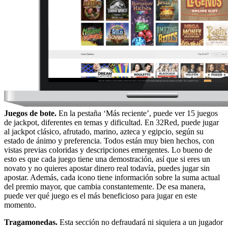
Juegos de bote.
En la pestaña ‘Más reciente’, puede ver 15 juegos
de jackpot, diferentes en temas y dificultad. En 32Red, puede jugar
al jackpot clásico, afrutado, marino, azteca y egipcio, según su
estado de ánimo y preferencia. Todos están muy bien hechos, con
vistas previas coloridas y descripciones emergentes. Lo bueno de
esto es que cada juego tiene una demostración, así que si eres un
novato y no quieres apostar dinero real todavía, puedes jugar sin
apostar. Además, cada icono tiene información sobre la suma actual
del premio mayor, que cambia constantemente. De esa manera,
puede ver qué juego es el más beneficioso para jugar en este
momento.
Tragamonedas.
Esta sección no defraudará ni siquiera a un jugador