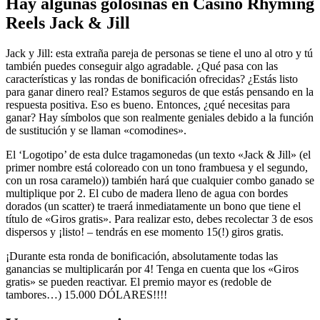
Hay algunas golosinas en Casino Rhyming
Reels Jack & Jill
Jack y Jill: esta extraña pareja de personas se tiene el uno al otro y tú
también puedes conseguir algo agradable. ¿Qué pasa con las
características y las rondas de bonificación ofrecidas? ¿Estás listo
para ganar dinero real? Estamos seguros de que estás pensando en la
respuesta positiva. Eso es bueno. Entonces, ¿qué necesitas para
ganar? Hay símbolos que son realmente geniales debido a la función
de sustitución y se llaman «comodines».
El ‘Logotipo’ de esta dulce tragamonedas (un texto «Jack & Jill» (el
primer nombre está coloreado con un tono frambuesa y el segundo,
con un rosa caramelo)) también hará que cualquier combo ganado se
multiplique por 2. El cubo de madera lleno de agua con bordes
dorados (un scatter) te traerá inmediatamente un bono que tiene el
título de «Giros gratis». Para realizar esto, debes recolectar 3 de esos
dispersos y ¡listo! – tendrás en ese momento 15(!) giros gratis.
¡Durante esta ronda de bonificación, absolutamente todas las
ganancias se multiplicarán por 4! Tenga en cuenta que los «Giros
gratis» se pueden reactivar. El premio mayor es (redoble de
tambores…) 15.000 DÓLARES!!!!