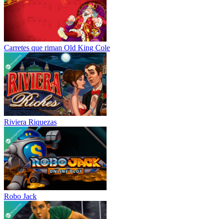
Carretes que riman Old King Cole
Riviera Riquezas
Robo Jack