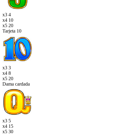
x3
4
x4
10
x5
20
Tarjeta 10
x3
3
x4
8
x5
20
Dama cardada
x3
5
x4
15
x5
30