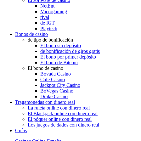
El software de casino
NetEnt
Microgaming
rival
de IGT
Playtech
Bonos de casino
de tipo de bonificación
El bono sin depósito
de bonificación de giros gratis
El bono por primer depósito
El bono de Bitcoin
El bono de casino
Bovada Casino
Cafe Casino
Jackpot City Casino
BoVegas Casino
Drake Casino
Tragamonedas con dinero real
La ruleta online con dinero real
El Blackjack online con dinero real
El póquer online con dinero real
Los juegos de dados con dinero real
Guías