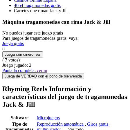
Casinos Online España
4054 tragamonedas gratis
Carretes que riman Jack y Jill
Máquina tragamonedas con rima Jack & Jill
No puedes jugar este juego gratis
Para juegos de tragamonedas gratis, vaya
Juega gratis
o
Juega con dinero real
(
7
votos)
Juego jugado:
2
Pantalla completa:
cerrar
Juega de VERDAD con el bono de bienvenida
Rhyming Reels Información y
características del juego de tragamonedas
Jack & Jill
Software
Microjuegos
Tipo de
Reproducción automática
,
Giros gratis
,
tragamonedas
multiplicador
… Ver todo