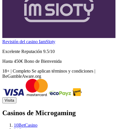
Revisión del casino IamSloty
Excelente Reputación 9.5/10
Hasta
450€ Bono de Bienvenida
18+ | Completo
Se aplican términos y condiciones
|
BeGambleAware.org
Visita
Casinos de Microgaming
10BetCasino