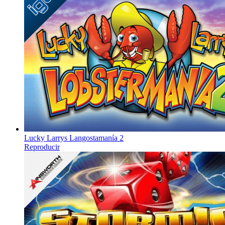
Lucky Larrys Langostamanía 2
Reproducir