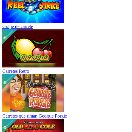
Golpe de carrete
Carretes Retro
Carretes que riman Georgie Porgie