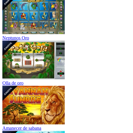
Neptunos Oro
Olla de oro
Amanecer de sabana