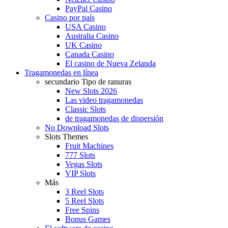
PayPal Casino
Casino por país
USA Casino
Australia Casino
UK Casino
Canada Casino
El casino de Nueva Zelanda
Tragamonedas en línea
secundario Tipo de ranuras
New Slots 2026
Las video tragamonedas
Classic Slots
de tragamonedas de dispersión
No Download Slots
Slots Themes
Fruit Machines
777 Slots
Vegas Slots
VIP Slots
Más
3 Reel Slots
5 Reel Slots
Free Spins
Bonus Games