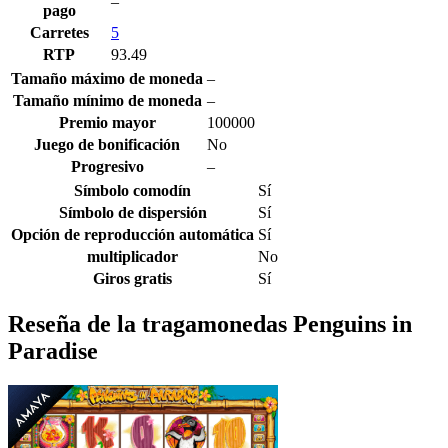
–
pago
Carretes
5
RTP
93.49
Tamaño máximo de moneda
–
Tamaño mínimo de moneda
–
Premio mayor
100000
Juego de bonificación
No
Progresivo
–
Símbolo comodín
Sí
Símbolo de dispersión
Sí
Opción de reproducción automática
Sí
multiplicador
No
Giros gratis
Sí
Reseña de la tragamonedas Penguins in
Paradise