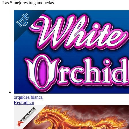
Las 5 mejores tragamonedas
orquídea blanca
Reproducir