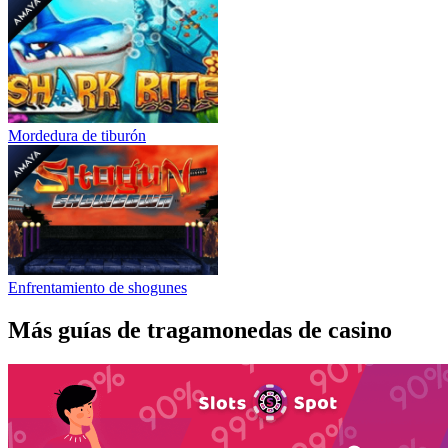
Mordedura de tiburón
Enfrentamiento de shogunes
Más guías de tragamonedas de casino