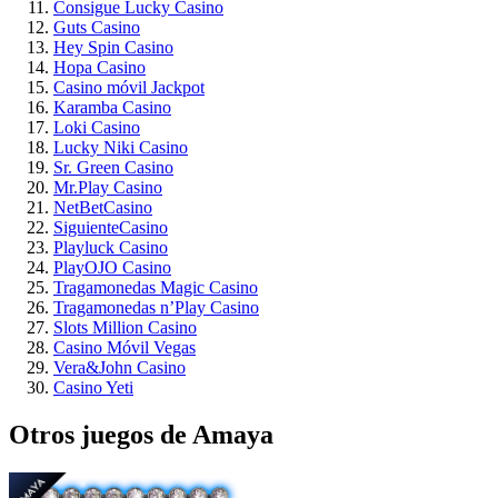
Consigue Lucky Casino
Guts Casino
Hey Spin Casino
Hopa Casino
Casino móvil Jackpot
Karamba Casino
Loki Casino
Lucky Niki Casino
Sr. Green Casino
Mr.Play Casino
NetBetCasino
SiguienteCasino
Playluck Casino
PlayOJO Casino
Tragamonedas Magic Casino
Tragamonedas n’Play Casino
Slots Million Casino
Casino Móvil Vegas
Vera&John Casino
Casino Yeti
Otros juegos de Amaya