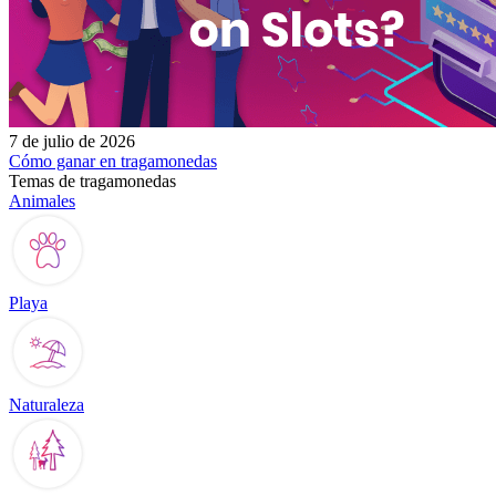
7 de julio de 2026
Cómo ganar en tragamonedas
Temas de tragamonedas
Animales
Playa
Naturaleza