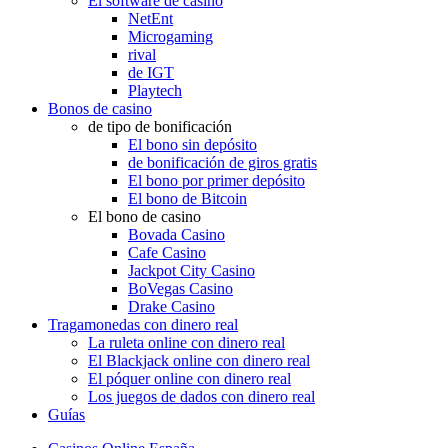
El software de casino
NetEnt
Microgaming
rival
de IGT
Playtech
Bonos de casino
de tipo de bonificación
El bono sin depósito
de bonificación de giros gratis
El bono por primer depósito
El bono de Bitcoin
El bono de casino
Bovada Casino
Cafe Casino
Jackpot City Casino
BoVegas Casino
Drake Casino
Tragamonedas con dinero real
La ruleta online con dinero real
El Blackjack online con dinero real
El póquer online con dinero real
Los juegos de dados con dinero real
Guías