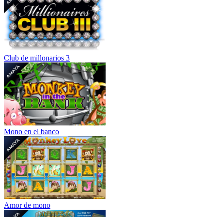
Club de millonarios 3
Mono en el banco
Amor de mono