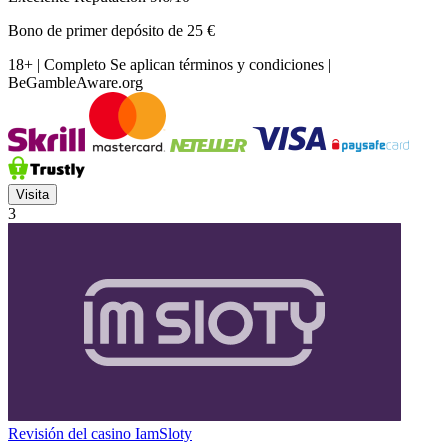
Bono de primer depósito de 25 €
18+ | Completo
Se aplican términos y condiciones
|
BeGambleAware.org
Visita
3
Revisión del casino IamSloty