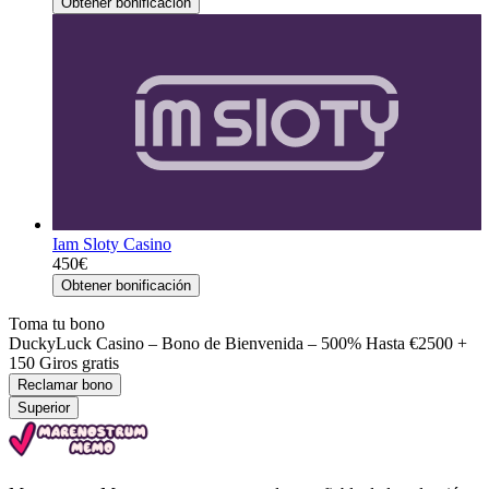
Obtener bonificación
Iam Sloty Casino
450€
Obtener bonificación
Toma tu bono
DuckyLuck Casino – Bono de Bienvenida –
500% Hasta €2500 +
150
Giros gratis
Reclamar bono
Superior