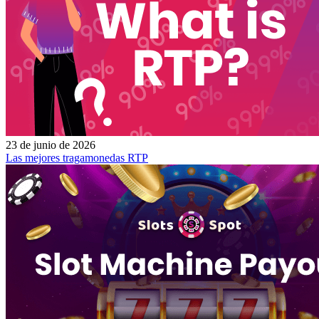
23 de junio de 2026
Las mejores tragamonedas RTP