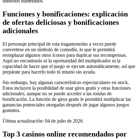
símbolos numerados.
Funciones y bonificaciones: explicación
de ofertas deliciosas y bonificaciones
adicionales
El personaje principal de esta tragamonedas a veces puede
convertirse en un símbolo de comodín, lo que le permitirá
reemplazar algunos otros íconos para duplicar sus recompensas.
Aquí no encontrarás ni la oportunidad del multiplicador ni la
capacidad de hacer que el juego se ejecute automáticamente, así que
prepárate para hacerlo todo tú mismo sin ayuda.
Sin embargo, hay algunas características espectaculares en stock.
Estos incluyen la posibilidad de usar giros gratis y otras funciones
adicionales, aunque no se puede acceder a las rondas de
bonificación. La función de giros gratis le permitirá multiplicar las
ganancias potenciales otorgadas después de jugar algunos juegos
gratuitos.
Última actualización: 04 de julio de 2026
Top 3 casinos online recomendados por