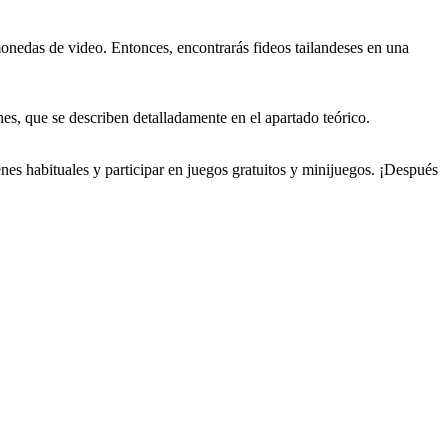
monedas de video. Entonces, encontrarás fideos tailandeses en una
s, que se describen detalladamente en el apartado teórico.
s habituales y participar en juegos gratuitos y minijuegos. ¡Después