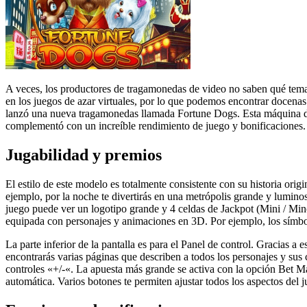
A veces, los productores de tragamonedas de video no saben qué tema e
en los juegos de azar virtuales, por lo que podemos encontrar docena
lanzó una nueva tragamonedas llamada Fortune Dogs. Esta máquina de ju
complementó con un increíble rendimiento de juego y bonificaciones.
Jugabilidad y premios
El estilo de este modelo es totalmente consistente con su historia orig
ejemplo, por la noche te divertirás en una metrópolis grande y lumin
juego puede ver un logotipo grande y 4 celdas de Jackpot (Mini / Mi
equipada con personajes y animaciones en 3D. Por ejemplo, los símb
La parte inferior de la pantalla es para el Panel de control. Gracias a
encontrarás varias páginas que describen a todos los personajes y sus 
controles «+/-«. La apuesta más grande se activa con la opción Bet Ma
automática. Varios botones te permiten ajustar todos los aspectos del 