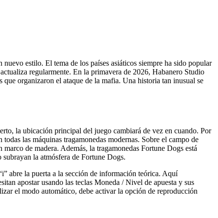
 nuevo estilo. El tema de los países asiáticos siempre ha sido popular
e actualiza regularmente. En la primavera de 2026, Habanero Studio
 que organizaron el ataque de la mafia. Una historia tan inusual se
cierto, la ubicación principal del juego cambiará de vez en cuando. Por
a en todas las máquinas tragamonedas modernas. Sobre el campo de
r un marco de madera. Además, la tragamonedas Fortune Dogs está
o subrayan la atmósfera de Fortune Dogs.
“i” abre la puerta a la sección de información teórica. Aquí
esitan apostar usando las teclas Moneda / Nivel de apuesta y sus
ilizar el modo automático, debe activar la opción de reproducción