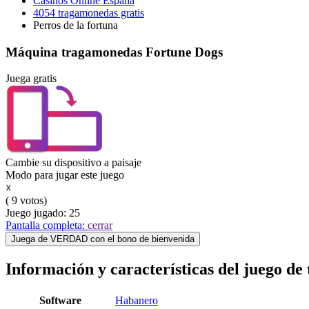
Casinos Online España
4054 tragamonedas gratis
Perros de la fortuna
Máquina tragamonedas Fortune Dogs
Juega gratis
Cambie su dispositivo a paisaje
Modo para jugar este juego
☓
(
9
votos)
Juego jugado:
25
Pantalla completa:
cerrar
Juega de VERDAD con el bono de bienvenida
Información y características del juego d
Software
Habanero