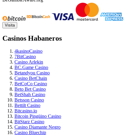
Visita
Casinos Habaneros
4kasinoCasino
7BitCasino
Casino Arlekin
BC.Game Casino
Betandyou Casino
Casino BetChain
BetCoCo Casino
Beto Bet Casino
BetShah Casino
Betsson Casino
Bettilt Casino
Bitcasino.io
Bitcoin Pingüino Casino
BitStarz Casino
Casino Diamante Negro
Casino Bluechip