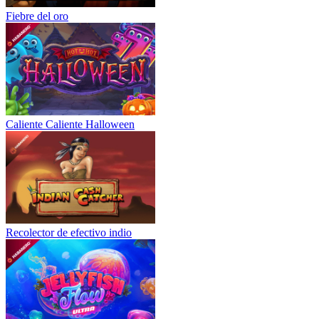
Fiebre del oro
Caliente Caliente Halloween
Recolector de efectivo indio