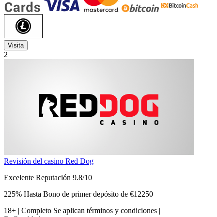
Visita
2
Revisión del casino Red Dog
Excelente Reputación 9.8/10
225% Hasta
Bono de primer depósito de €12250
18+ | Completo
Se aplican términos y condiciones
|