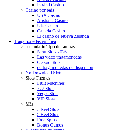
PayPal Casino
Casino por país
USA Casino
Australia Casino
UK Casino
Canada Casino
El casino de Nueva Zelanda
Tragamonedas en línea
secundario Tipo de ranuras
New Slots 2026
Las video tragamonedas
Classic Slots
de tragamonedas de dispersión
No Download Slots
Slots Themes
Fruit Machines
777 Slots
Vegas Slots
VIP Slots
Más
3 Reel Slots
5 Reel Slots
Free Spins
Bonus Games