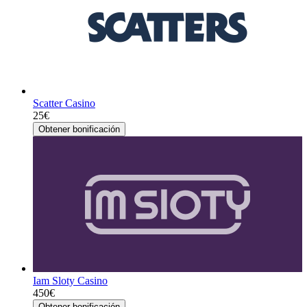
Scatter Casino
25€
Obtener bonificación
Iam Sloty Casino
450€
Obtener bonificación