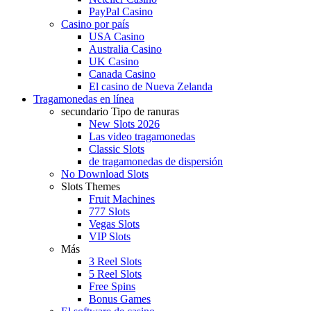
PayPal Casino
Casino por país
USA Casino
Australia Casino
UK Casino
Canada Casino
El casino de Nueva Zelanda
Tragamonedas en línea
secundario Tipo de ranuras
New Slots 2026
Las video tragamonedas
Classic Slots
de tragamonedas de dispersión
No Download Slots
Slots Themes
Fruit Machines
777 Slots
Vegas Slots
VIP Slots
Más
3 Reel Slots
5 Reel Slots
Free Spins
Bonus Games