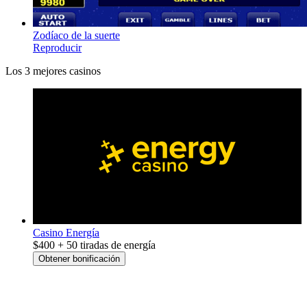
Zodíaco de la suerte
Reproducir
Los 3 mejores casinos
Casino Energía
$400 + 50 tiradas de energía
Obtener bonificación