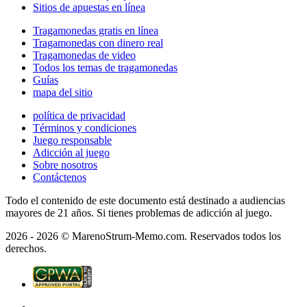
Sitios de apuestas en línea
Tragamonedas gratis en línea
Tragamonedas con dinero real
Tragamonedas de video
Todos los temas de tragamonedas
Guías
mapa del sitio
política de privacidad
Términos y condiciones
Juego responsable
Adicción al juego
Sobre nosotros
Contáctenos
Todo el contenido de este documento está destinado a audiencias
mayores de 21 años.
Si tienes problemas de adicción al juego.
2026 - 2026 © MarenoStrum-Memo.com.
Reservados todos los
derechos.