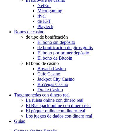
El software de casino
NetEnt
Microgaming
rival
de IGT
Playtech
Bonos de casino
de tipo de bonificación
El bono sin depósito
de bonificación de giros gratis
El bono por primer depósito
El bono de Bitcoin
El bono de casino
Bovada Casino
Cafe Casino
Jackpot City Casino
BoVegas Casino
Drake Casino
Tragamonedas con dinero real
La ruleta online con dinero real
El Blackjack online con dinero real
El póquer online con dinero real
Los juegos de dados con dinero real
Guías