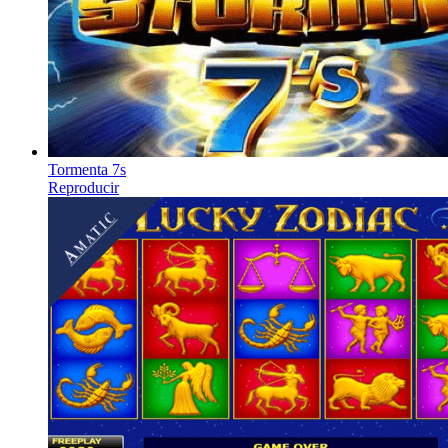
Tormenta 7s
Reproducir