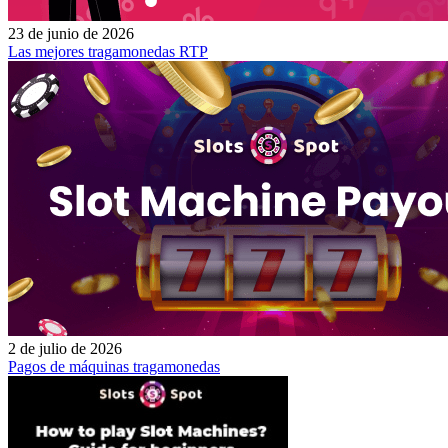
23 de junio de 2026
Las mejores tragamonedas RTP
2 de julio de 2026
Pagos de máquinas tragamonedas