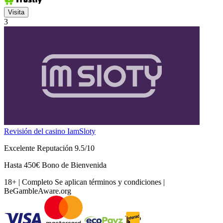
Visita
3
Revisión del casino IamSloty
Excelente Reputación 9.5/10
Hasta
450€ Bono de Bienvenida
18+ | Completo
Se aplican términos y condiciones
|
BeGambleAware.org