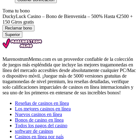
Toma tu bono
DuckyLuck Casino – Bono de Bienvenida –
500% Hasta €2500 +
150
Giros gratis
Reclamar bono
Superior
MarenostrumMemo.com es un proveedor confiable de la colección
de juegos más espléndida que incluye las mejores tragamonedas en
línea del mercado accesibles desde absolutamente cualquier PC/Mac
o dispositivo móvil.
¡Juegue más de 5000 versiones gratuitas de
tragamonedas de nivel premium, lea reseñas detalladas, verifique
solo calificaciones imparciales de casinos en línea internacionales y
sea uno de los primeros en enterarse de sus increíbles bonos!
Reseñas de casinos en línea
Los mejores casinos en línea
Nuevos casinos en línea
Bonos de casino en línea
Todos los pagos del casino
software de casinos
Casinos en línea por país