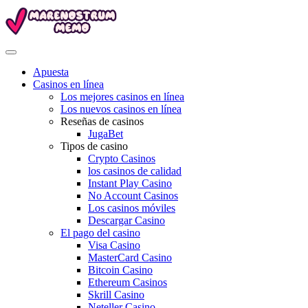
Apuesta
Casinos en línea
Los mejores casinos en línea
Los nuevos casinos en línea
Reseñas de casinos
JugaBet
Tipos de casino
Crypto Casinos
los casinos de calidad
Instant Play Casino
No Account Casinos
Los casinos móviles
Descargar Casino
El pago del casino
Visa Casino
MasterCard Casino
Bitcoin Casino
Ethereum Casinos
Skrill Casino
Neteller Casino