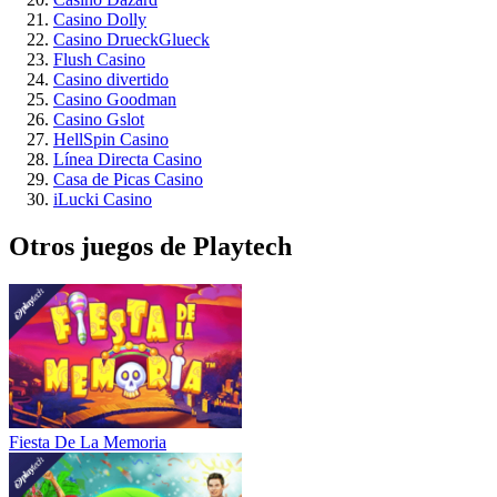
Casino Dolly
Casino DrueckGlueck
Flush Casino
Casino divertido
Casino Goodman
Casino Gslot
HellSpin Casino
Línea Directa Casino
Casa de Picas Casino
iLucki Casino
Otros juegos de Playtech
Fiesta De La Memoria