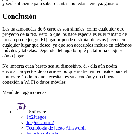
y será suficiente para saber cuántas monedas tiene ya. ganado
Conclusión
Las tragamonedas de 6 carretes son simples, como cualquier otro
proyecto de la red. Pero lo que los hace especiales es el tamaño de
un campo de juego. El jugador puede disfrutar de estos juegos en
cualquier lugar que desee, ya que son accesibles incluso en teléfonos
móviles y tabletas. Depende del jugador qué plataforma elegir y
cómo jugar.
No importa cuán barato sea su dispositivo, él / ella aún podrá
ejecutar proyectos de 6 carretes porque no tienen requisitos para el
hardware. Todo lo que necesitan es su atención y una buena
conexión a Wi-Fi o datos móviles.
Menú de tragamonedas
Software
1x2Juegos
Juegos 2 por 2
Tecnología de juego Ainsworth
Industrias Amatic