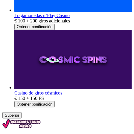
Tragamonedas n’Play Casino
€ 100 + 200 giros adicionales
Obtener bonificación
Casino de giros cósmicos
€ 150 + 150 FS
Obtener bonificación
Superior