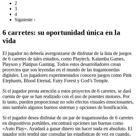
2
3
4
Siguiente ›
6 carretes: su oportunidad única en la
vida
El jugador no debería avergonzarse de disfrutar de la lista de juegos
de 6 carretes de tales estudios, como Playtech, Kalamba Games,
Playson y Platipus Gaming. Todos estos desarrolladores crean
proyectos que son leyendas en el mundo de las tragamonedas
digitales. Los jugadores experimentados conocen juegos como Pink
Elephants, Blood Eternal, Fairy Forest y God’s Temple.
Si el jugador presta atención a estos proyectos de 6 carretes, se dará
cuenta de que se han realizado con el uso de potentes motores. Por
lo tanto, pueden proporcionar no solo efectos visuales emocionantes,
sino también algunos buenos sistemas y opciones de bonificación.
Si el jugador desea disfrutar de un par de tragamonedas de 6 carretes
en dispositivos portátiles, encontrará opciones tan buenas como
«Auto Play». Ayudará a ganar dinero sin hacer nada en absoluto. El
jugador solo tendrá que consultar las estadísticas de vez en cuando,