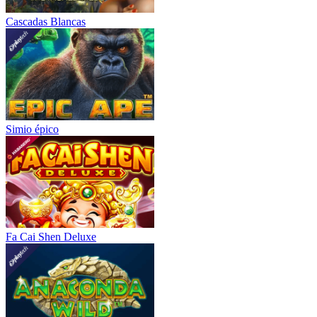
Cascadas Blancas
Simio épico
Fa Cai Shen Deluxe