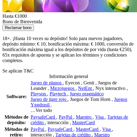
Hasta €1000
Bono de Bienvenida
Reclamar bono
18+. ¡Hasta 10 veces su depósito! Solo para nuevos jugadores,
depósito mínimo: € 10, bonificación máxima: € 1000, conversión de
bonificación máxima igual a los depósitos de por vida (hasta €250),
65x requisitos de apuesta y se aplican los términos y condiciones
completos.
Se aplican T&C
Información general
Juego de planos
, Eyecon , Genii , Juegos de
Leander ,
Microjuegos
,
NetEnt
, Nyx interactivo ,
Playson
,
Playtech
,
Juego pragmático
Software:
Juego de tigre rojo
, Juegos de Tom Horn ,
Juegos
Yggdrasil
.
…Ver todo
Métodos de
PaysafeCard
,
PayPal
,
Maestro
,
Visa
,
Tarjetas de
depósito:
crédito
, interacción ,
MasterCard
Métodos de
PayPal
,
PaysafeCard
,
MasterCard
,
Visa
,
retiro:
interacción ,
Tarjetas de crédito
,
Maestro