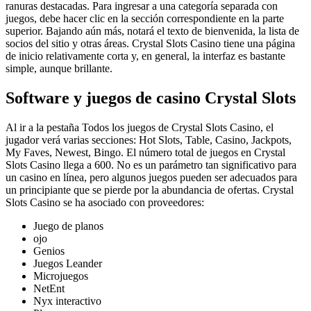
ranuras destacadas. Para ingresar a una categoría separada con
juegos, debe hacer clic en la sección correspondiente en la parte
superior. Bajando aún más, notará el texto de bienvenida, la lista de
socios del sitio y otras áreas. Crystal Slots Casino tiene una página
de inicio relativamente corta y, en general, la interfaz es bastante
simple, aunque brillante.
Software y juegos de casino Crystal Slots
Al ir a la pestaña Todos los juegos de Crystal Slots Casino, el
jugador verá varias secciones: Hot Slots, Table, Casino, Jackpots,
My Faves, Newest, Bingo. El número total de juegos en Crystal
Slots Casino llega a 600. No es un parámetro tan significativo para
un casino en línea, pero algunos juegos pueden ser adecuados para
un principiante que se pierde por la abundancia de ofertas. Crystal
Slots Casino se ha asociado con proveedores:
Juego de planos
ojo
Genios
Juegos Leander
Microjuegos
NetEnt
Nyx interactivo