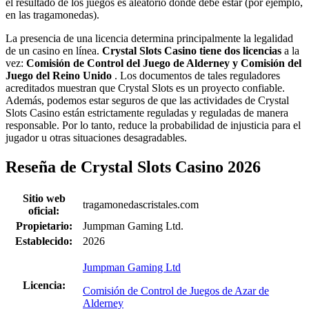
el resultado de los juegos es aleatorio donde debe estar (por ejemplo,
en las tragamonedas).
La presencia de una licencia determina principalmente la legalidad
de un casino en línea.
Crystal Slots Casino tiene dos licencias
a la
vez:
Comisión de Control del Juego de Alderney y Comisión del
Juego del Reino Unido
. Los documentos de tales reguladores
acreditados muestran que Crystal Slots es un proyecto confiable.
Además, podemos estar seguros de que las actividades de Crystal
Slots Casino están estrictamente reguladas y reguladas de manera
responsable. Por lo tanto, reduce la probabilidad de injusticia para el
jugador u otras situaciones desagradables.
Reseña de Crystal Slots Casino 2026
Sitio web
tragamonedascristales.com
oficial:
Propietario:
Jumpman Gaming Ltd.
Establecido:
2026
Jumpman Gaming Ltd
Licencia:
Comisión de Control de Juegos de Azar de
Alderney