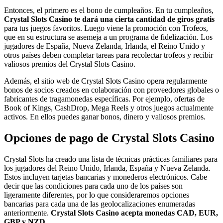
Entonces, el primero es el bono de cumpleaños. En tu cumpleaños,
Crystal Slots Casino te dará una cierta cantidad de giros gratis
para tus juegos favoritos. Luego viene la promoción con Trofeos,
que en su estructura se asemeja a un programa de fidelización. Los
jugadores de España, Nueva Zelanda, Irlanda, el Reino Unido y
otros países deben completar tareas para recolectar trofeos y recibir
valiosos premios del Crystal Slots Casino.
Además, el sitio web de Crystal Slots Casino opera regularmente
bonos de socios creados en colaboración con proveedores globales o
fabricantes de tragamonedas específicas. Por ejemplo, ofertas de
Book of Kings, CashDrop, Mega Reels y otros juegos actualmente
activos. En ellos puedes ganar bonos, dinero y valiosos premios.
Opciones de pago de Crystal Slots Casino
Crystal Slots ha creado una lista de técnicas prácticas familiares para
los jugadores del Reino Unido, Irlanda, España y Nueva Zelanda.
Estos incluyen tarjetas bancarias y monederos electrónicos. Cabe
decir que las condiciones para cada uno de los países son
ligeramente diferentes, por lo que consideraremos opciones
bancarias para cada una de las geolocalizaciones enumeradas
anteriormente.
Crystal Slots Casino acepta monedas CAD, EUR,
GBP y NZD
.