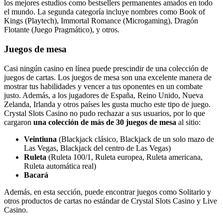
los mejores estudios como bestsellers permanentes amados en todo
el mundo. La segunda categoría incluye nombres como Book of
Kings (Playtech), Immortal Romance (Microgaming), Dragón
Flotante (Juego Pragmático), y otros.
Juegos de mesa
Casi ningún casino en línea puede prescindir de una colección de
juegos de cartas. Los juegos de mesa son una excelente manera de
mostrar tus habilidades y vencer a tus oponentes en un combate
justo. Además, a los jugadores de España, Reino Unido, Nueva
Zelanda, Irlanda y otros países les gusta mucho este tipo de juego.
Crystal Slots Casino no pudo rechazar a sus usuarios, por lo que
cargaron
una colección de más de 30 juegos de mesa
al sitio:
Veintiuna
(Blackjack clásico, Blackjack de un solo mazo de
Las Vegas, Blackjack del centro de Las Vegas)
Ruleta
(Ruleta 100/1, Ruleta europea, Ruleta americana,
Ruleta automática real)
Bacará
Además, en esta sección, puede encontrar juegos como Solitario y
otros productos de cartas no estándar de Crystal Slots Casino y Live
Casino.