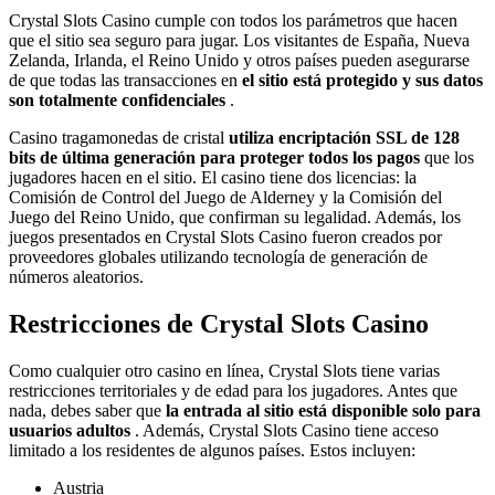
Crystal Slots Casino cumple con todos los parámetros que hacen
que el sitio sea seguro para jugar. Los visitantes de España, Nueva
Zelanda, Irlanda, el Reino Unido y otros países pueden asegurarse
de que todas las transacciones en
el sitio está protegido y sus datos
son totalmente confidenciales
.
Casino tragamonedas de cristal
utiliza encriptación SSL de 128
bits de última generación para proteger todos los pagos
que los
jugadores hacen en el sitio. El casino tiene dos licencias: la
Comisión de Control del Juego de Alderney y la Comisión del
Juego del Reino Unido, que confirman su legalidad. Además, los
juegos presentados en Crystal Slots Casino fueron creados por
proveedores globales utilizando tecnología de generación de
números aleatorios.
Restricciones de Crystal Slots Casino
Como cualquier otro casino en línea, Crystal Slots tiene varias
restricciones territoriales y de edad para los jugadores. Antes que
nada, debes saber que
la entrada al sitio está disponible solo para
usuarios adultos
. Además, Crystal Slots Casino tiene acceso
limitado a los residentes de algunos países. Estos incluyen:
Austria