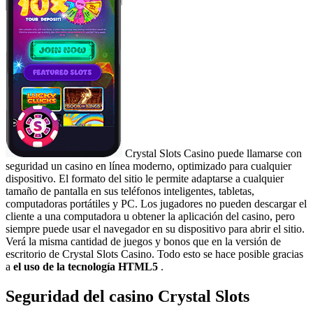
Crystal Slots Casino puede llamarse con
seguridad un casino en línea moderno, optimizado para cualquier
dispositivo. El formato del sitio le permite adaptarse a cualquier
tamaño de pantalla en sus teléfonos inteligentes, tabletas,
computadoras portátiles y PC. Los jugadores no pueden descargar el
cliente a una computadora u obtener la aplicación del casino, pero
siempre puede usar el navegador en su dispositivo para abrir el sitio.
Verá la misma cantidad de juegos y bonos que en la versión de
escritorio de Crystal Slots Casino. Todo esto se hace posible gracias
a
el uso de la tecnología HTML5
.
Seguridad del casino Crystal Slots