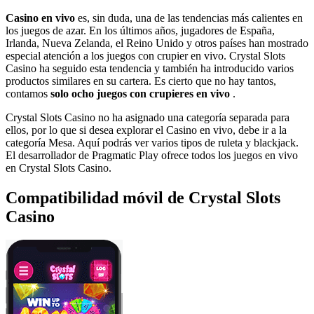
Casino en vivo
es, sin duda, una de las tendencias más calientes en
los juegos de azar. En los últimos años, jugadores de España,
Irlanda, Nueva Zelanda, el Reino Unido y otros países han mostrado
especial atención a los juegos con crupier en vivo. Crystal Slots
Casino ha seguido esta tendencia y también ha introducido varios
productos similares en su cartera. Es cierto que no hay tantos,
contamos
solo ocho juegos con crupieres en vivo
.
Crystal Slots Casino no ha asignado una categoría separada para
ellos, por lo que si desea explorar el Casino en vivo, debe ir a la
categoría Mesa. Aquí podrás ver varios tipos de ruleta y blackjack.
El desarrollador de Pragmatic Play ofrece todos los juegos en vivo
en Crystal Slots Casino.
Compatibilidad móvil de Crystal Slots
Casino