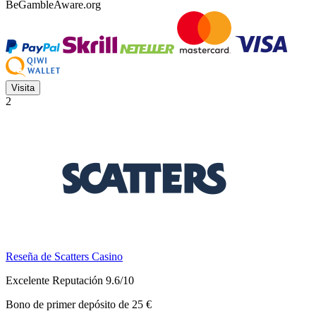
BeGambleAware.org
Visita
2
Reseña de Scatters Casino
Excelente Reputación 9.6/10
Bono de primer depósito de 25 €