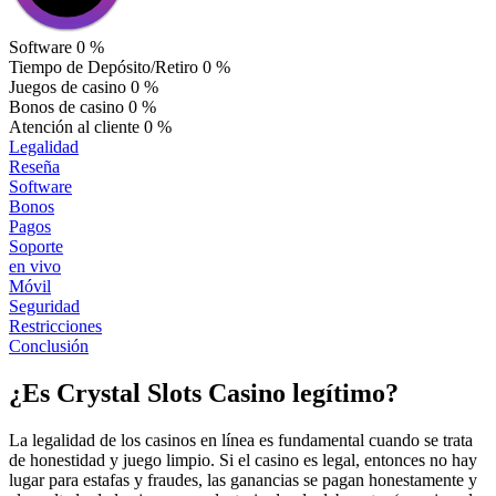
Software
0
%
Tiempo de Depósito/Retiro
0
%
Juegos de casino
0
%
Bonos de casino
0
%
Atención al cliente
0
%
Legalidad
Reseña
Software
Bonos
Pagos
Soporte
en vivo
Móvil
Seguridad
Restricciones
Conclusión
¿Es Crystal Slots Casino legítimo?
La legalidad de los casinos en línea es fundamental cuando se trata
de honestidad y juego limpio. Si el casino es legal, entonces no hay
lugar para estafas y fraudes, las ganancias se pagan honestamente y