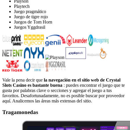
Playson
Playtech
Juego pragmático
Juego de tigre rojo
Juegos de Tom Horn
Juegos Yggdrasil
Vale la pena decir que
la navegación en el sitio web de Crystal
Slots Casino es bastante buena
: puedes encontrar el juego que te
gusta por palabras clave o secciones y agregar el juego a tus
favoritos. Desafortunadamente, no es posible buscar por proveedor
aquí. Analicemos las áreas más extensas del sitio.
Tragamonedas