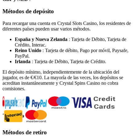
Métodos de depósito
Para recargar una cuenta en Crystal Slots Casino, los residentes de
diferentes países pueden usar varios métodos.
España y Nueva Zelanda
: Tarjeta de Débito, Tarjeta de
Crédito, Interac.
Reino Unido
: Tarjeta de débito, Pago por móvil, Paysafe,
PayPal.
Irlanda
: Tarjeta de Débito, Tarjeta de Crédito.
El depósito mínimo, independientemente de la ubicación del
jugador, es de €/€10. La mayoría de las veces, los depósitos se
acreditan instantáneamente y Crystal Spins Casino no cobra
comisiones.
Métodos de retiro