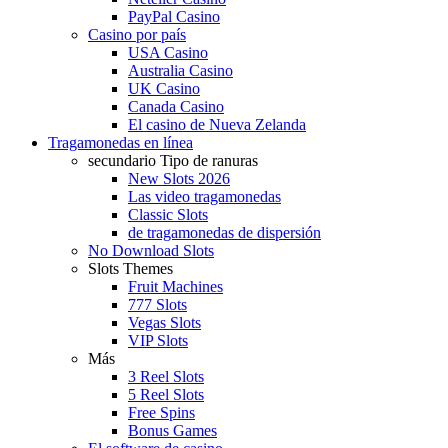
PayPal Casino
Casino por país
USA Casino
Australia Casino
UK Casino
Canada Casino
El casino de Nueva Zelanda
Tragamonedas en línea
secundario Tipo de ranuras
New Slots 2026
Las video tragamonedas
Classic Slots
de tragamonedas de dispersión
No Download Slots
Slots Themes
Fruit Machines
777 Slots
Vegas Slots
VIP Slots
Más
3 Reel Slots
5 Reel Slots
Free Spins
Bonus Games