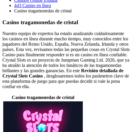
Casinos Online España
443 Casino en línea
Casino tragamonedas de cristal
Casino tragamonedas de cristal
Nuestro equipo de expertos ha estado analizando cuidadosamente
los casinos en línea durante mucho tiempo, muy conocidos entre los
jugadores del Reino Unido, España, Nueva Zelanda, Irlanda y otros
países. Esta vez, revisamos todas las pequeñas cosas en Crystal Slots
Casino para finalmente responder si es un casino en línea confiable.
Crystal Slots es un proyecto de Jumpman Gaming Ltd. 2026, que ya
ha atraído la atención de todos los fanáticos de las tragamonedas
brillantes y las grandes ganancias. En este
Revisión detallada de
Crystal Slots Casino
, desglosaremos todos los parámetros clave de
esta plataforma de juego para que puedas decidir si vale la pena
confiar en ella.
Casino tragamonedas de cristal