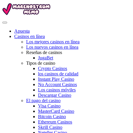
Apuesta
Casinos en línea
Los mejores casinos en línea
Los nuevos casinos en línea
Reseñas de casinos
JugaBet
Tipos de casino
Crypto Casinos
los casinos de calidad
Instant Play Casino
No Account Casinos
Los casinos móviles
Descargar Casino
El pago del casino
Visa Casino
MasterCard Casino
Bitcoin Casino
Ethereum Casinos
Skrill Casino
Neteller Casino