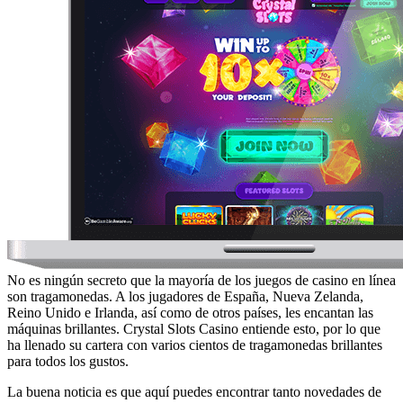
No es ningún secreto que la mayoría de los juegos de casino en línea
son tragamonedas. A los jugadores de España, Nueva Zelanda,
Reino Unido e Irlanda, así como de otros países, les encantan las
máquinas brillantes. Crystal Slots Casino entiende esto, por lo que
ha llenado su cartera con varios cientos de tragamonedas brillantes
para todos los gustos.
La buena noticia es que aquí puedes encontrar tanto novedades de