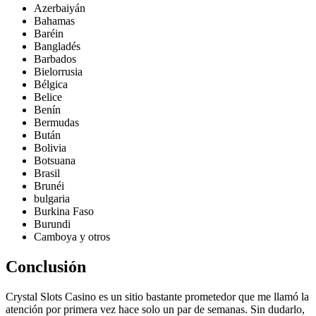
Azerbaiyán
Bahamas
Baréin
Bangladés
Barbados
Bielorrusia
Bélgica
Belice
Benín
Bermudas
Bután
Bolivia
Botsuana
Brasil
Brunéi
bulgaria
Burkina Faso
Burundi
Camboya y otros
Conclusión
Crystal Slots Casino es un sitio bastante prometedor que me llamó la
atención por primera vez hace solo un par de semanas. Sin dudarlo,