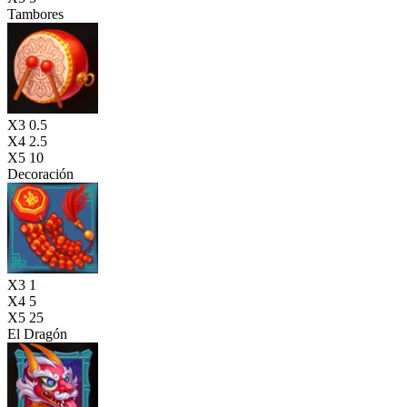
Tambores
X3
0.5
X4
2.5
X5
10
Decoración
X3
1
X4
5
X5
25
El Dragón