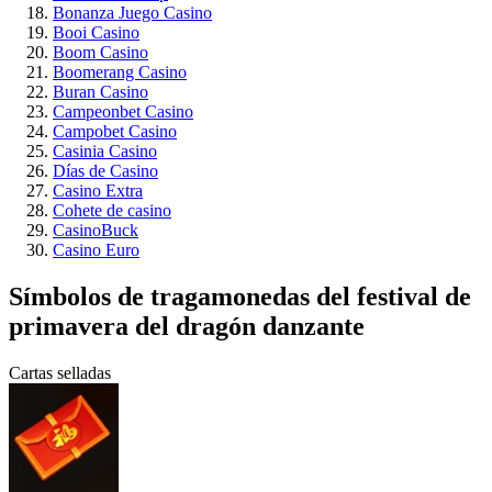
Bonanza Juego Casino
Booi Casino
Boom Casino
Boomerang Casino
Buran Casino
Campeonbet Casino
Campobet Casino
Casinia Casino
Días de Casino
Casino Extra
Cohete de casino
CasinoBuck
Casino Euro
Símbolos de tragamonedas del festival de
primavera del dragón danzante
Cartas selladas