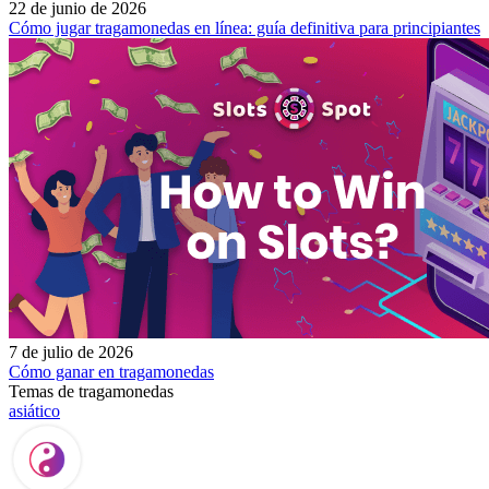
22 de junio de 2026
Cómo jugar tragamonedas en línea: guía definitiva para principiantes
7 de julio de 2026
Cómo ganar en tragamonedas
Temas de tragamonedas
asiático