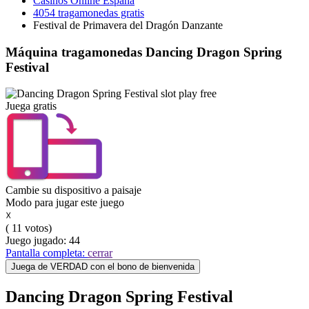
Casinos Online España
4054 tragamonedas gratis
Festival de Primavera del Dragón Danzante
Máquina tragamonedas Dancing Dragon Spring
Festival
Juega gratis
Cambie su dispositivo a paisaje
Modo para jugar este juego
☓
(
11
votos)
Juego jugado:
44
Pantalla completa:
cerrar
Juega de VERDAD con el bono de bienvenida
Dancing Dragon Spring Festival