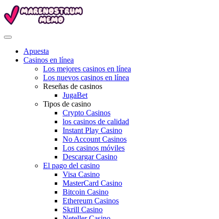
Apuesta
Casinos en línea
Los mejores casinos en línea
Los nuevos casinos en línea
Reseñas de casinos
JugaBet
Tipos de casino
Crypto Casinos
los casinos de calidad
Instant Play Casino
No Account Casinos
Los casinos móviles
Descargar Casino
El pago del casino
Visa Casino
MasterCard Casino
Bitcoin Casino
Ethereum Casinos
Skrill Casino
Neteller Casino