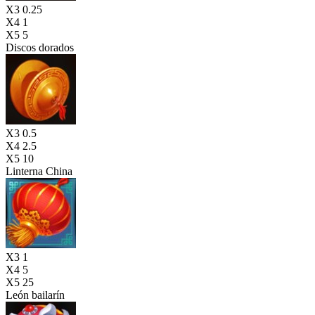
X3
0.25
X4
1
X5
5
Discos dorados
X3
0.5
X4
2.5
X5
10
Linterna China
X3
1
X4
5
X5
25
León bailarín