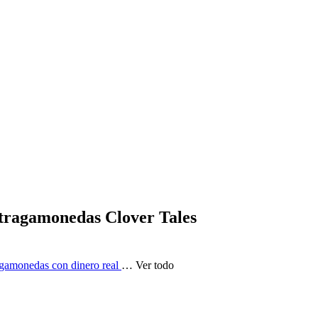
e tragamonedas Clover Tales
gamonedas con dinero real
… Ver todo