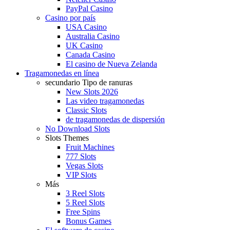
PayPal Casino
Casino por país
USA Casino
Australia Casino
UK Casino
Canada Casino
El casino de Nueva Zelanda
Tragamonedas en línea
secundario Tipo de ranuras
New Slots 2026
Las video tragamonedas
Classic Slots
de tragamonedas de dispersión
No Download Slots
Slots Themes
Fruit Machines
777 Slots
Vegas Slots
VIP Slots
Más
3 Reel Slots
5 Reel Slots
Free Spins
Bonus Games