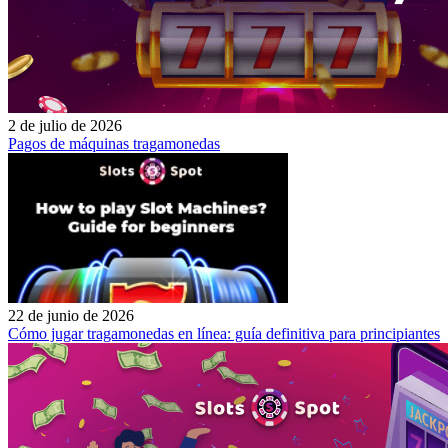
2 de julio de 2026
Pagos de máquinas tragamonedas
22 de junio de 2026
Cómo jugar tragamonedas en línea: guía definitiva para principiantes