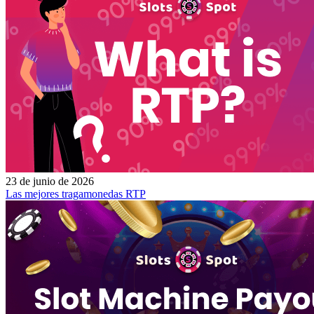
23 de junio de 2026
Las mejores tragamonedas RTP