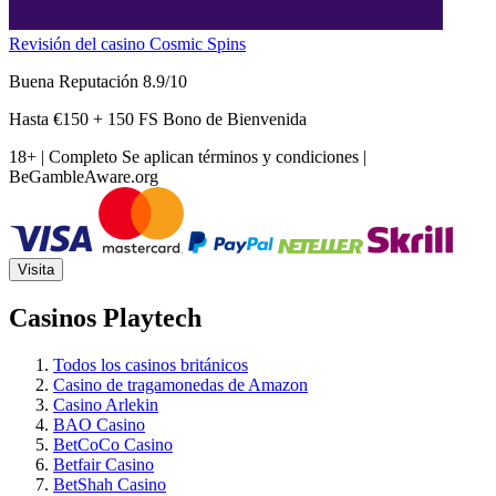
Revisión del casino Cosmic Spins
Buena Reputación 8.9/10
Hasta
€150 + 150 FS Bono de Bienvenida
18+ | Completo
Se aplican términos y condiciones
|
BeGambleAware.org
Visita
Casinos Playtech
Todos los casinos británicos
Casino de tragamonedas de Amazon
Casino Arlekin
BAO Casino
BetCoCo Casino
Betfair Casino
BetShah Casino