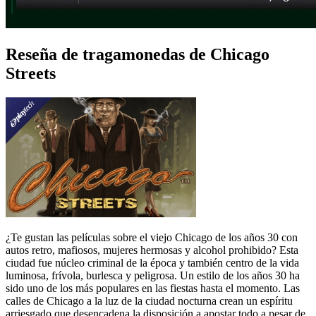
Reseña de tragamonedas de Chicago
Streets
¿Te gustan las películas sobre el viejo Chicago de los años 30 con
autos retro, mafiosos, mujeres hermosas y alcohol prohibido? Esta
ciudad fue núcleo criminal de la época y también centro de la vida
luminosa, frívola, burlesca y peligrosa. Un estilo de los años 30 ha
sido uno de los más populares en las fiestas hasta el momento. Las
calles de Chicago a la luz de la ciudad nocturna crean un espíritu
arriesgado que desencadena la disposición a apostar todo a pesar de