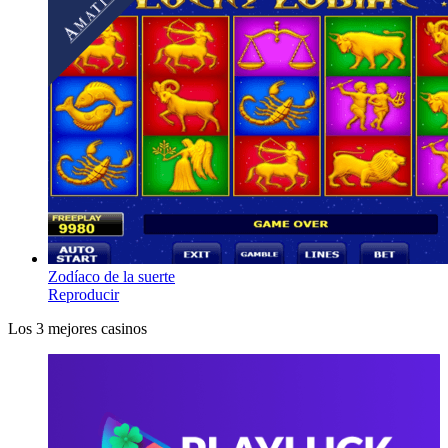
Zodíaco de la suerte
Reproducir
Los 3 mejores casinos