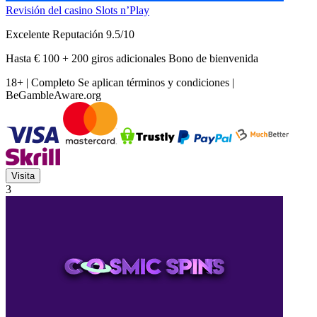
Revisión del casino Slots n’Play
Excelente Reputación 9.5/10
Hasta
€ 100 + 200 giros adicionales Bono de bienvenida
18+ | Completo
Se aplican términos y condiciones
|
BeGambleAware.org
Visita
3