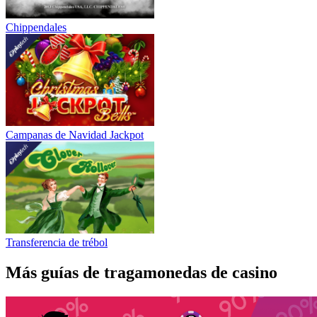
Chippendales
Campanas de Navidad Jackpot
Transferencia de trébol
Más guías de tragamonedas de casino