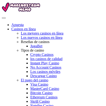
Apuesta
Casinos en línea
Los mejores casinos en línea
Los nuevos casinos en línea
Reseñas de casinos
JugaBet
Tipos de casino
Crypto Casinos
los casinos de calidad
Instant Play Casino
No Account Casinos
Los casinos móviles
Descargar Casino
El pago del casino
Visa Casino
MasterCard Casino
Bitcoin Casino
Ethereum Casinos
Skrill Casino
Neteller Casino