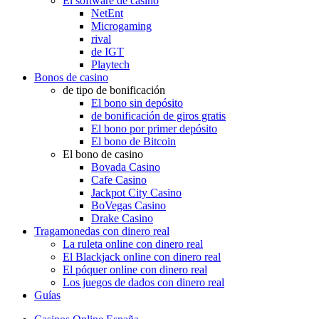
El software de casino
NetEnt
Microgaming
rival
de IGT
Playtech
Bonos de casino
de tipo de bonificación
El bono sin depósito
de bonificación de giros gratis
El bono por primer depósito
El bono de Bitcoin
El bono de casino
Bovada Casino
Cafe Casino
Jackpot City Casino
BoVegas Casino
Drake Casino
Tragamonedas con dinero real
La ruleta online con dinero real
El Blackjack online con dinero real
El póquer online con dinero real
Los juegos de dados con dinero real
Guías