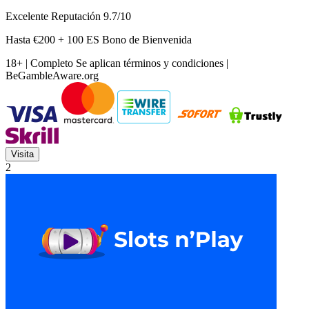
Excelente Reputación 9.7/10
Hasta
€200 + 100 ES Bono de Bienvenida
18+ | Completo
Se aplican términos y condiciones
|
BeGambleAware.org
Visita
2