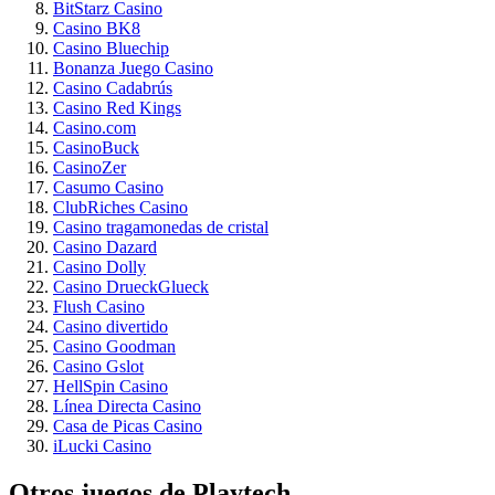
BitStarz Casino
Casino BK8
Casino Bluechip
Bonanza Juego Casino
Casino Cadabrús
Casino Red Kings
Casino.com
CasinoBuck
CasinoZer
Casumo Casino
ClubRiches Casino
Casino tragamonedas de cristal
Casino Dazard
Casino Dolly
Casino DrueckGlueck
Flush Casino
Casino divertido
Casino Goodman
Casino Gslot
HellSpin Casino
Línea Directa Casino
Casa de Picas Casino
iLucki Casino
Otros juegos de Playtech