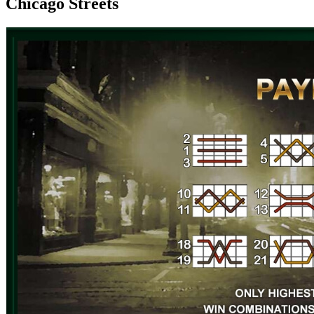
Chicago Streets