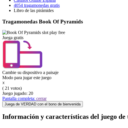
Casinos Online España
4054 tragamonedas gratis
Libro de las pirámides
Tragamonedas Book Of Pyramids
Juega gratis
Cambie su dispositivo a paisaje
Modo para jugar este juego
☓
(
21
votos)
Juego jugado:
20
Pantalla completa:
cerrar
Juega de VERDAD con el bono de bienvenida
Información y características del juego 