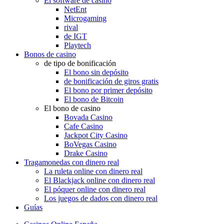
El software de casino
NetEnt
Microgaming
rival
de IGT
Playtech
Bonos de casino
de tipo de bonificación
El bono sin depósito
de bonificación de giros gratis
El bono por primer depósito
El bono de Bitcoin
El bono de casino
Bovada Casino
Cafe Casino
Jackpot City Casino
BoVegas Casino
Drake Casino
Tragamonedas con dinero real
La ruleta online con dinero real
El Blackjack online con dinero real
El póquer online con dinero real
Los juegos de dados con dinero real
Guías