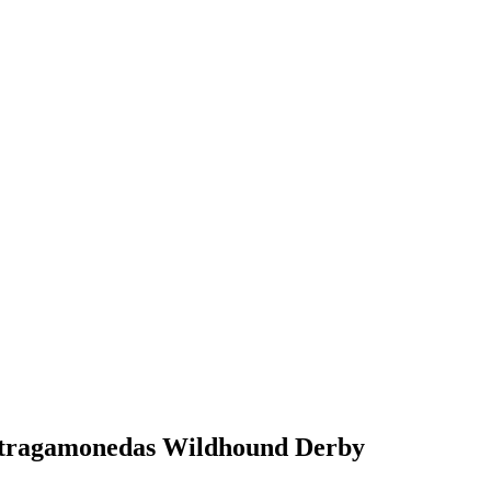
de tragamonedas Wildhound Derby