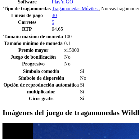
Software
Play’n GO
Tipo de tragamonedas
Tragamonedas Móviles
, Nuevas tragamone
Líneas de pago
30
Carretes
5
RTP
94.65
Tamaño máximo de moneda
100
Tamaño mínimo de moneda
0.1
Premio mayor
x15000
Juego de bonificación
No
Progresivo
No
Símbolo comodín
Sí
Símbolo de dispersión
No
Opción de reproducción automática
Sí
multiplicador
Sí
Giros gratis
Sí
Imágenes del juego de tragamonedas Wil