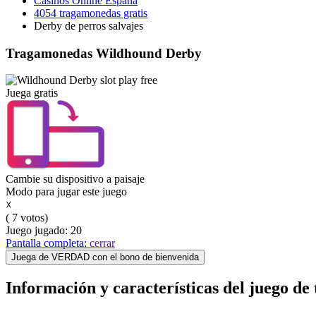
Casinos Online España
4054 tragamonedas gratis
Derby de perros salvajes
Tragamonedas Wildhound Derby
Juega gratis
Cambie su dispositivo a paisaje
Modo para jugar este juego
☓
(
7
votos)
Juego jugado:
20
Pantalla completa:
cerrar
Juega de VERDAD con el bono de bienvenida
Información y características del juego 