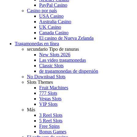
PayPal Casino
Casino por país
USA Casino
Australia Casino
UK Casino
Canada Casino
El casino de Nueva Zelanda
Tragamonedas en línea
secundario Tipo de ranuras
New Slots 2026
Las video tragamonedas
Classic Slots
de tragamonedas de dispersión
No Download Slots
Slots Themes
Fruit Machines
777 Slots
Vegas Slots
VIP Slots
Más
3 Reel Slots
5 Reel Slots
Free Spins
Bonus Games