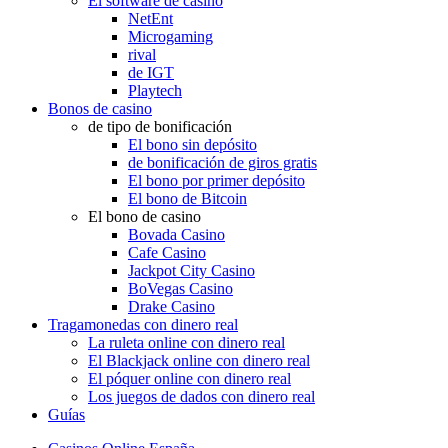
El software de casino
NetEnt
Microgaming
rival
de IGT
Playtech
Bonos de casino
de tipo de bonificación
El bono sin depósito
de bonificación de giros gratis
El bono por primer depósito
El bono de Bitcoin
El bono de casino
Bovada Casino
Cafe Casino
Jackpot City Casino
BoVegas Casino
Drake Casino
Tragamonedas con dinero real
La ruleta online con dinero real
El Blackjack online con dinero real
El póquer online con dinero real
Los juegos de dados con dinero real
Guías