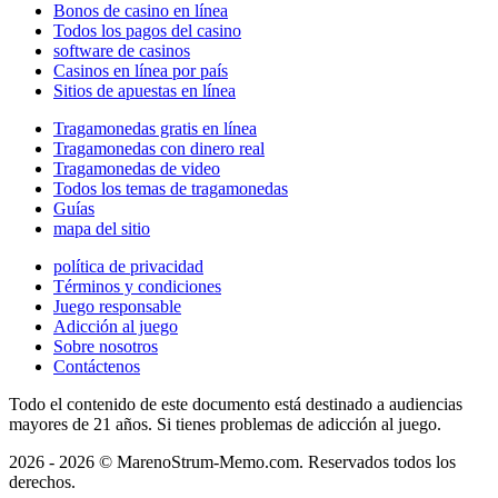
Bonos de casino en línea
Todos los pagos del casino
software de casinos
Casinos en línea por país
Sitios de apuestas en línea
Tragamonedas gratis en línea
Tragamonedas con dinero real
Tragamonedas de video
Todos los temas de tragamonedas
Guías
mapa del sitio
política de privacidad
Términos y condiciones
Juego responsable
Adicción al juego
Sobre nosotros
Contáctenos
Todo el contenido de este documento está destinado a audiencias
mayores de 21 años.
Si tienes problemas de adicción al juego.
2026 - 2026 © MarenoStrum-Memo.com.
Reservados todos los
derechos.