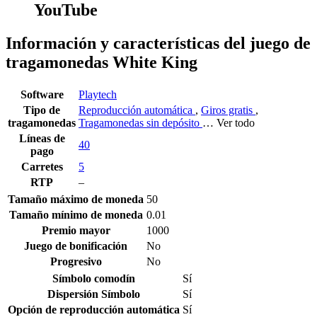
YouTube
Información y características del juego de
tragamonedas White King
Software
Playtech
Tipo de
Reproducción automática
,
Giros gratis
,
tragamonedas
Tragamonedas sin depósito
… Ver todo
Líneas de
40
pago
Carretes
5
RTP
–
Tamaño máximo de moneda
50
Tamaño mínimo de moneda
0.01
Premio mayor
1000
Juego de bonificación
No
Progresivo
No
Símbolo comodín
Sí
Dispersión Símbolo
Sí
Opción de reproducción automática
Sí