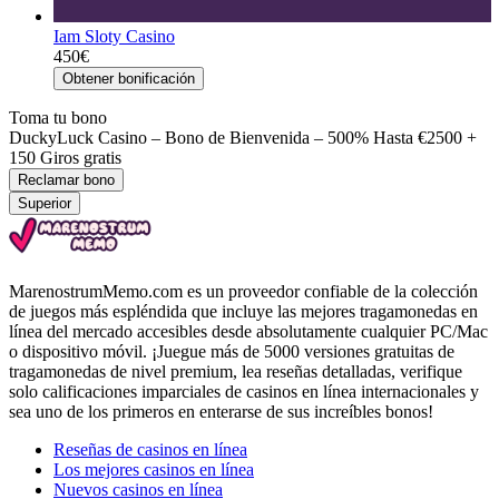
Iam Sloty Casino
450€
Obtener bonificación
Toma tu bono
DuckyLuck Casino – Bono de Bienvenida –
500% Hasta €2500 +
150
Giros gratis
Reclamar bono
Superior
MarenostrumMemo.com es un proveedor confiable de la colección
de juegos más espléndida que incluye las mejores tragamonedas en
línea del mercado accesibles desde absolutamente cualquier PC/Mac
o dispositivo móvil.
¡Juegue más de 5000 versiones gratuitas de
tragamonedas de nivel premium, lea reseñas detalladas, verifique
solo calificaciones imparciales de casinos en línea internacionales y
sea uno de los primeros en enterarse de sus increíbles bonos!
Reseñas de casinos en línea
Los mejores casinos en línea
Nuevos casinos en línea