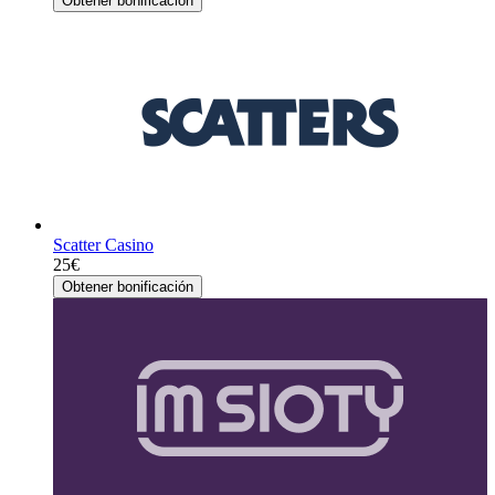
Obtener bonificación
Scatter Casino
25€
Obtener bonificación