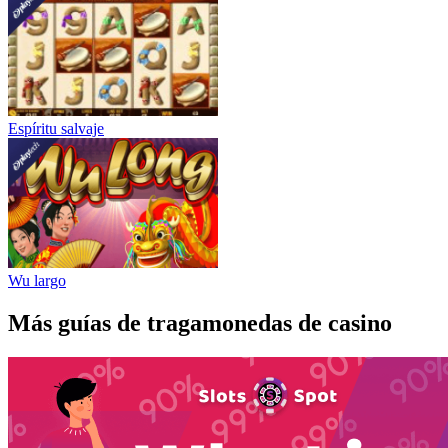
Espíritu salvaje
Wu largo
Más guías de tragamonedas de casino