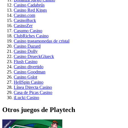
Casino Cadabrús
Casino Red Kings
Casino.com
CasinoBuck
CasinoZer
Casumo Casino
ClubRiches Casino
Casino tragamonedas de cristal
Casino Dazard
Casino Dolly
Casino DrueckGlueck
Flush Casino
Casino divertido
Casino Goodman
Casino Gslot
HellSpin Casino
Línea Directa Casino
Casa de Picas Casino
iLucki Casino
Otros juegos de Playtech