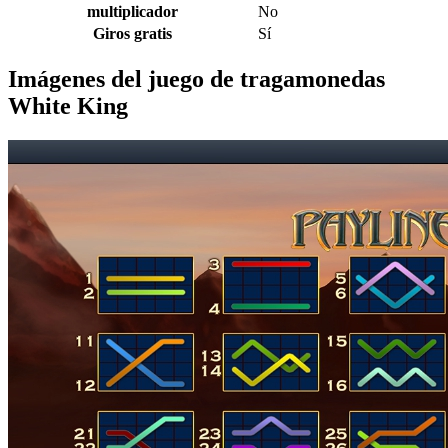
multiplicador
No
Giros gratis
Sí
Imágenes del juego de tragamonedas
White King