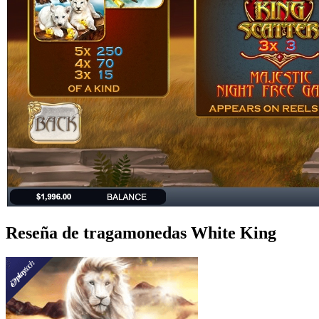
Reseña de tragamonedas White King