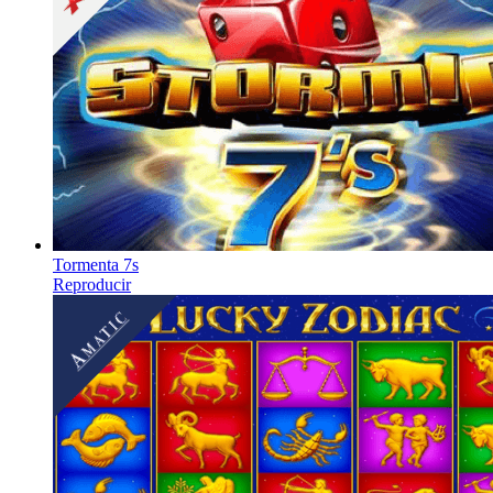
Tormenta 7s
Reproducir