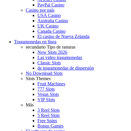
PayPal Casino
Casino por país
USA Casino
Australia Casino
UK Casino
Canada Casino
El casino de Nueva Zelanda
Tragamonedas en línea
secundario Tipo de ranuras
New Slots 2026
Las video tragamonedas
Classic Slots
de tragamonedas de dispersión
No Download Slots
Slots Themes
Fruit Machines
777 Slots
Vegas Slots
VIP Slots
Más
3 Reel Slots
5 Reel Slots
Free Spins
Bonus Games