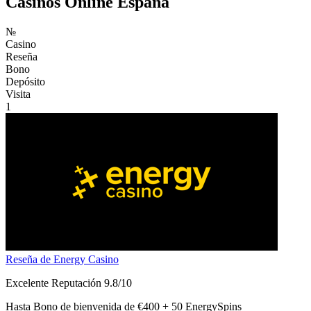
Casinos Online España
№
Casino
Reseña
Bono
Depósito
Visita
1
Reseña de Energy Casino
Excelente Reputación 9.8/10
Hasta
Bono de bienvenida de €400 + 50 EnergySpins