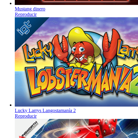
Mustang dinero
Reproducir
Lucky Larrys Langostamanía 2
Reproducir