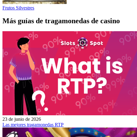
Frutos Silvestres
Más guías de tragamonedas de casino
23 de junio de 2026
Las mejores tragamonedas RTP