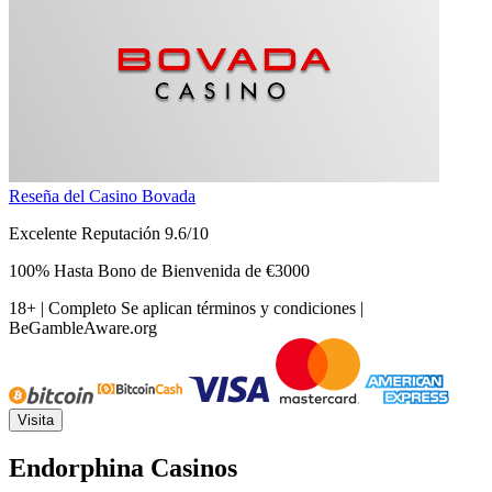
Reseña del Casino Bovada
Excelente Reputación 9.6/10
100% Hasta
Bono de Bienvenida de €3000
18+ | Completo
Se aplican términos y condiciones
|
BeGambleAware.org
Visita
Endorphina Casinos