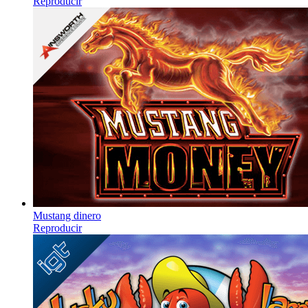
Reproducir
Mustang dinero
Reproducir