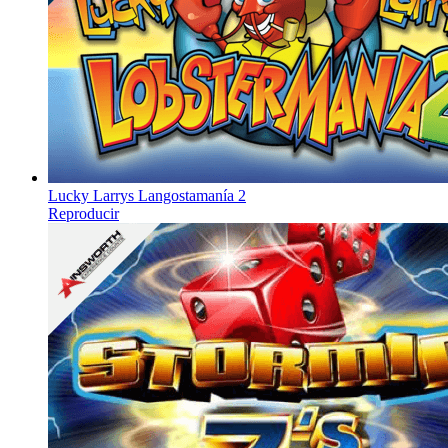
Lucky Larrys Langostamanía 2
Reproducir