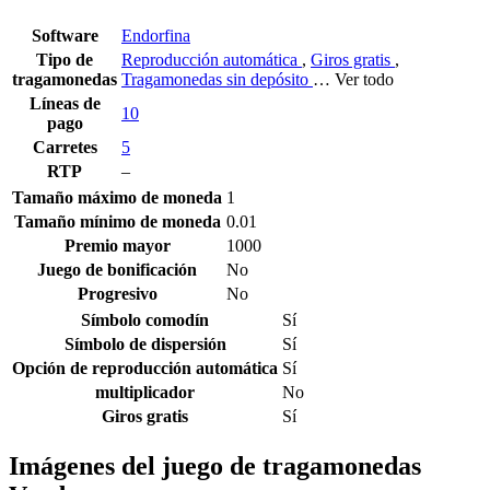
Software
Endorfina
Tipo de
Reproducción automática
,
Giros gratis
,
tragamonedas
Tragamonedas sin depósito
… Ver todo
Líneas de
10
pago
Carretes
5
RTP
–
Tamaño máximo de moneda
1
Tamaño mínimo de moneda
0.01
Premio mayor
1000
Juego de bonificación
No
Progresivo
No
Símbolo comodín
Sí
Símbolo de dispersión
Sí
Opción de reproducción automática
Sí
multiplicador
No
Giros gratis
Sí
Imágenes del juego de tragamonedas