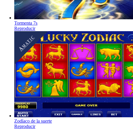
Tormenta 7s
Reproducir
Zodíaco de la suerte
Reproducir