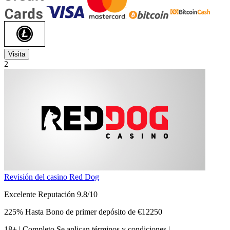
Visita
2
Revisión del casino Red Dog
Excelente Reputación 9.8/10
225% Hasta
Bono de primer depósito de €12250
18+ | Completo
Se aplican términos y condiciones
|