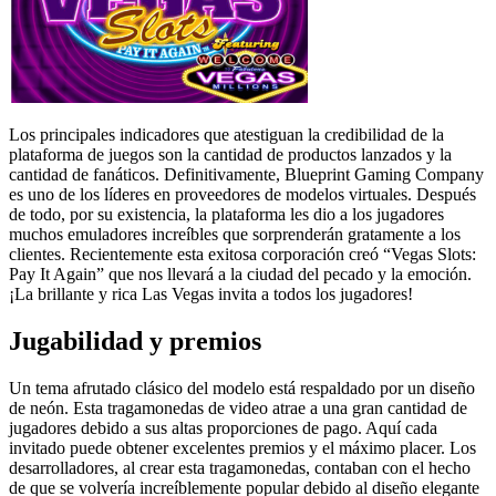
Los principales indicadores que atestiguan la credibilidad de la
plataforma de juegos son la cantidad de productos lanzados y la
cantidad de fanáticos. Definitivamente, Blueprint Gaming Company
es uno de los líderes en proveedores de modelos virtuales. Después
de todo, por su existencia, la plataforma les dio a los jugadores
muchos emuladores increíbles que sorprenderán gratamente a los
clientes. Recientemente esta exitosa corporación creó “Vegas Slots:
Pay It Again” que nos llevará a la ciudad del pecado y la emoción.
¡La brillante y rica Las Vegas invita a todos los jugadores!
Jugabilidad y premios
Un tema afrutado clásico del modelo está respaldado por un diseño
de neón. Esta tragamonedas de video atrae a una gran cantidad de
jugadores debido a sus altas proporciones de pago. Aquí cada
invitado puede obtener excelentes premios y el máximo placer. Los
desarrolladores, al crear esta tragamonedas, contaban con el hecho
de que se volvería increíblemente popular debido al diseño elegante