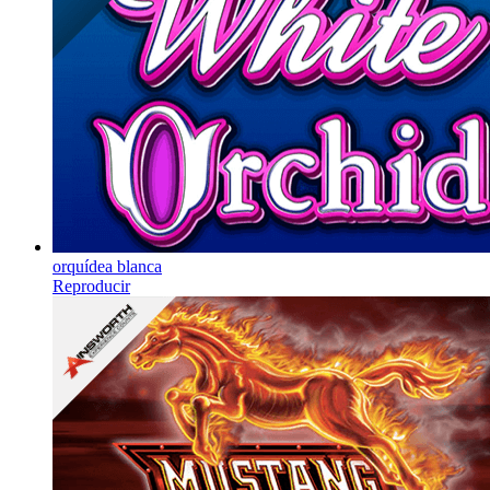
orquídea blanca
Reproducir