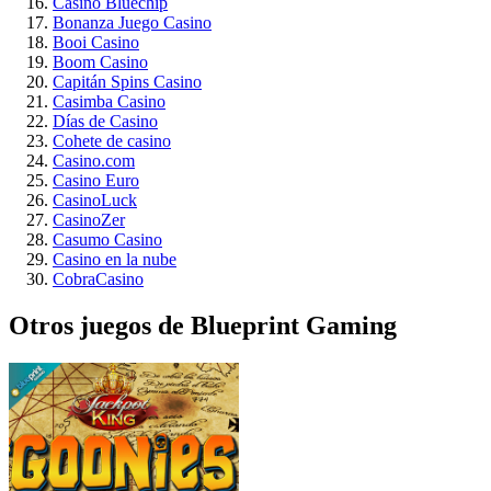
Casino Bluechip
Bonanza Juego Casino
Booi Casino
Boom Casino
Capitán Spins Casino
Casimba Casino
Días de Casino
Cohete de casino
Casino.com
Casino Euro
CasinoLuck
CasinoZer
Casumo Casino
Casino en la nube
CobraCasino
Otros juegos de Blueprint Gaming