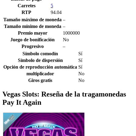
Carretes
5
RTP
94.04
Tamaño máximo de moneda
–
Tamaño mínimo de moneda
–
Premio mayor
1000000
Juego de bonificación
No
Progresivo
–
Símbolo comodín
Sí
Símbolo de dispersión
Sí
Opción de reproducción automática
Sí
multiplicador
No
Giros gratis
No
Vegas Slots: Reseña de la tragamonedas
Pay It Again