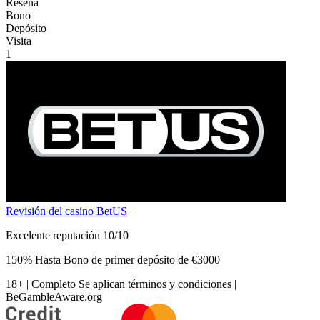
Reseña
Bono
Depósito
Visita
1
Revisión del casino BetUS
Excelente reputación 10/10
150% Hasta
Bono de primer depósito de €3000
18+ | Completo
Se aplican términos y condiciones
|
BeGambleAware.org