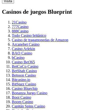
Visita
Casinos de juegos Blueprint
21Casino
777Casino
888Casino
Todo Casino británico
Casino de tragamonedas de Amazon
Arcanebet Casino
Casino Arlekin
BAO Casino
bCasino
Casino Bet365
BetCoCo Casino
BetShah Casino
Betsson Casino
Bitcasino.io
BitStarz Casino
Casino Bluechip
Bonanza Juego Casino
Booi Casino
Boom Casino
Capitán Spins Casino