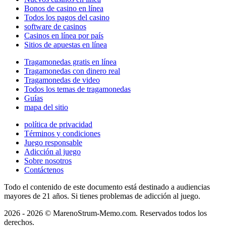
Bonos de casino en línea
Todos los pagos del casino
software de casinos
Casinos en línea por país
Sitios de apuestas en línea
Tragamonedas gratis en línea
Tragamonedas con dinero real
Tragamonedas de video
Todos los temas de tragamonedas
Guías
mapa del sitio
política de privacidad
Términos y condiciones
Juego responsable
Adicción al juego
Sobre nosotros
Contáctenos
Todo el contenido de este documento está destinado a audiencias
mayores de 21 años.
Si tienes problemas de adicción al juego.
2026 - 2026 © MarenoStrum-Memo.com.
Reservados todos los
derechos.