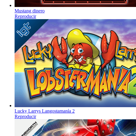
Mustang dinero
Reproducir
Lucky Larrys Langostamanía 2
Reproducir