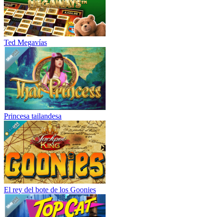
Ted Megavías
Princesa tailandesa
El rey del bote de los Goonies