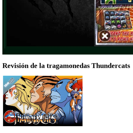
Revisión de la tragamonedas Thundercats