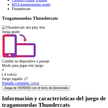
Casinos Online España
4054 tragamonedas gratis
Thundercats
Tragamonedas Thundercats
Juega gratis
Cambie su dispositivo a paisaje
Modo para jugar este juego
☓
(
4
votos)
Juego jugado:
27
Pantalla completa:
cerrar
Juega de VERDAD con el bono de bienvenida
Información y características del juego de
tragamonedas Thundercats