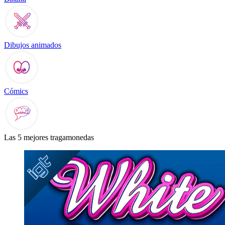
Dibujos animados
Cómics
Las 5 mejores tragamonedas