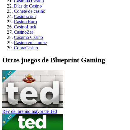
Casimba Casino
Días de Casino
Cohete de casino
Casino.com
Casino Euro
CasinoLuck
CasinoZer
Casumo Casino
Casino en la nube
CobraCasino
Otros juegos de Blueprint Gaming
Rey del premio mayor de Ted