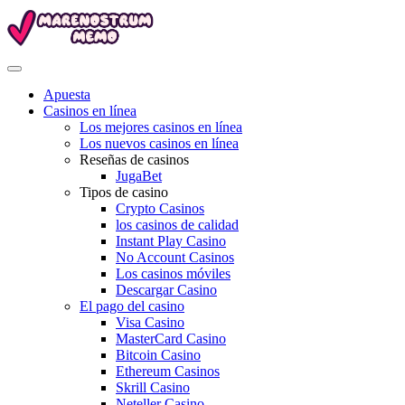
Apuesta
Casinos en línea
Los mejores casinos en línea
Los nuevos casinos en línea
Reseñas de casinos
JugaBet
Tipos de casino
Crypto Casinos
los casinos de calidad
Instant Play Casino
No Account Casinos
Los casinos móviles
Descargar Casino
El pago del casino
Visa Casino
MasterCard Casino
Bitcoin Casino
Ethereum Casinos
Skrill Casino
Neteller Casino