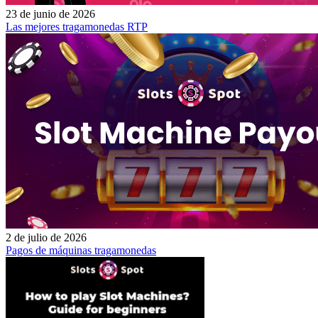
23 de junio de 2026
Las mejores tragamonedas RTP
2 de julio de 2026
Pagos de máquinas tragamonedas